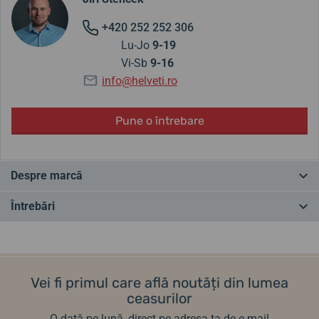
+420 252 252 306
Lu-Jo
9-19
Vi-Sb
9-16
info@helveti.ro
Pune o întrebare
Despre marcă
Rădăcinile mărcii Festina datează din Elveția, în 1902, unde a fost
Întrebări
fondată marca. Ulterior, a intrat sub stăpânirea spaniolă prin
intermediul mai multor proprietari. Cu toate acestea, o parte din
producție este încă realizată în Elveția și, prin urmare, este
Ai o întrebare? Lasă-ne un comentariu
etichetată „Swiss Made”.
Vei fi primul care află noutăți din lumea
Cu o tradiție de peste un secol, Festina a devenit un producător
Adăugați o întrebare
ceasurilor
foarte popular de ceasuri, al căror design urmează tendințele modei
O dată pe lună, direct pe adresa ta de e-mail