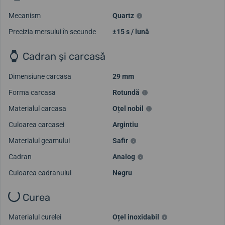
Mecanism
Quartz
Precizia mersului în secunde
±15 s / lună
Cadran și carcasă
Dimensiune carcasa
29 mm
Forma carcasa
Rotundă
Materialul carcasa
Oțel nobil
Culoarea carcasei
Argintiu
Materialul geamului
Safir
Cadran
Analog
Culoarea cadranului
Negru
Curea
Materialul curelei
Oțel inoxidabil