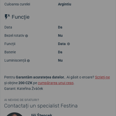
Culoarea curelei
Argintiu
Funcţie
Data
Da
Bezel rotativ
Nu
Funcții
Data
Baterie
Da
Luminiscență
Nu
Pentru
Garantăm acuratețea datelor.
. Ai găsit o eroare?
Scrieți-ne
și obține
200 CZK
pe
cumpărarea unui ceas
.
Garant: Kateřina Žváček
AI NEVOIE DE SFATURI?
Contactați un specialist Festina
Jiří Štencek