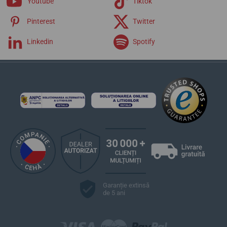
Youtube
Tiktok
Extra
Pinterest
Twitter
Linkedin
Spotify
Garanție extinsă
de 5 ani