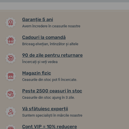
Garanție 5 ani
Avem încredere în ceasurile noastre
Cadouri la comandă
Briceag elvețian, întinzător și altele
90 de zile pentru returnare
Încercați și veți vedea
Magazin fizic
Festina Swiss Made Silver
Festina Swiss Made Blue
Ceasurile din stoc pot fi încercate.
20068/1
20068/5
Peste 2500 ceasuri în stoc
Ceasurile din stoc ajung în 3 zile.
17. 8. la tine acasă
17. 8. la tine acasă
Până în 2 zile
Până în 2 zile
993,72 lei
993,72 lei
Vă sfătuiesc experții
Suntem specialiști în mărcile noastre
Cont VIP = 10% reducere