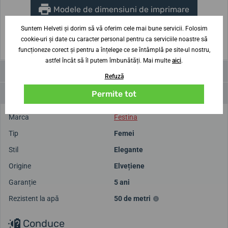
Modele de dimensiuni de imprimare
Suntem Helveti și dorim să vă oferim cele mai bune servicii. Folosim
(Pentru imprimare, setați Scală: Implicită)
cookie-uri și date cu caracter personal pentru ca serviciile noastre să
funcționeze corect și pentru a înțelege ce se întâmplă pe site-ul nostru,
astfel încât să îl putem îmbunătăți. Mai multe
aici
.
Videoclipuri
Refuză
Parametri și funcții
Permite tot
Marca
Festina
Tip
Femei
Stil
Elegante
Origine
Elvețiene
Garanție
5 ani
Rezistent la apă
50 de metri
Conduce