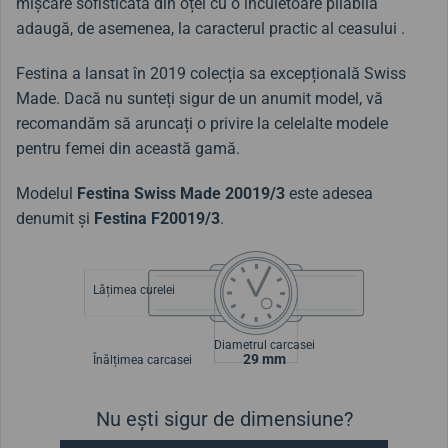
mișcare sofisticată din oțel cu o încuietoare pliabilă
adaugă, de asemenea, la caracterul practic al ceasului .
Festina a lansat în 2019 colecția sa excepțională Swiss
Made. Dacă nu sunteți sigur de un anumit model, vă
recomandăm să aruncați o privire la celelalte modele
pentru femei din această gamă.
Modelul
Festina Swiss Made
20019/3
este adesea
denumit și
Festina F20019/3
.
Lățimea curelei
Diametrul carcasei
29 mm
Înălțimea carcasei
Nu ești sigur de dimensiune?