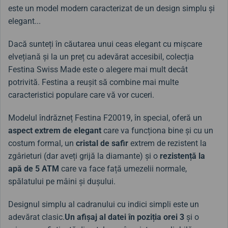
este un model modern caracterizat de un design simplu și
elegant...
Dacă sunteți în căutarea unui ceas elegant cu mișcare
elvețiană și la un preț cu adevărat accesibil, colecția
Festina Swiss Made este o alegere mai mult decât
potrivită. Festina a reușit să combine mai multe
caracteristici populare care vă vor cuceri.
Modelul îndrăzneț Festina F20019, în special, oferă un
aspect extrem de elegant
care va funcționa bine și cu un
costum formal, un
cristal de safir
extrem de rezistent la
zgârieturi (dar aveți grijă la diamante) și o
rezistență la
apă de 5 ATM
care va face față umezelii normale,
spălatului pe mâini și dușului.
Designul simplu al cadranului cu indici simpli este un
adevărat clasic.
Un afișaj al datei în poziția orei 3
și o