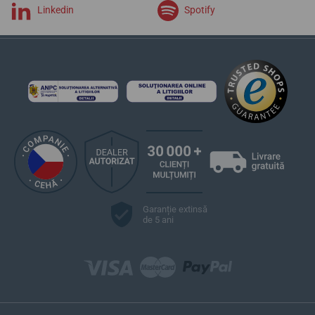
Linkedin
Spotify
Garanție extinsă
de 5 ani