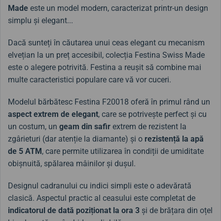
Made
este un model modern, caracterizat printr-un design
simplu și elegant...
Dacă sunteți în căutarea unui ceas elegant cu mecanism
elvețian la un preț accesibil, colecția Festina Swiss Made
este o alegere potrivită. Festina a reușit să combine mai
multe caracteristici populare care vă vor cuceri.
Modelul bărbătesc Festina F20018 oferă în primul rând un
aspect extrem de elegant
, care se potrivește perfect și cu
un costum, un
geam din safir
extrem de rezistent la
zgârieturi (dar atenție la diamante) și o
rezistență la apă
de 5 ATM
, care permite utilizarea în condiții de umiditate
obișnuită, spălarea mâinilor și dușul.
Designul cadranului cu indici simpli este o adevărată
clasică.
Aspectul practic al ceasului este completat de
indicatorul de dată poziționat la ora 3
și de brățara din oțel