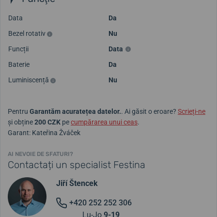
Data
Da
Bezel rotativ
Nu
Funcții
Data
Baterie
Da
Luminiscență
Nu
Pentru
Garantăm acuratețea datelor.
. Ai găsit o eroare?
Scrieți-ne
și obține
200 CZK
pe
cumpărarea unui ceas
.
Garant: Kateřina Žváček
AI NEVOIE DE SFATURI?
Contactați un specialist Festina
Jiří Štencek
+420 252 252 306
Lu-Jo
9-19