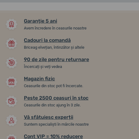
Garanție 5 ani
Avem încredere în ceasurile noastre
Cadouri la comandă
Briceag elvețian, întinzător și altele
90 de zile pentru returnare
Încercați și veți vedea
Magazin fizic
Festina Swiss Made Silver
Festina Swiss Made Blue
Ceasurile din stoc pot fi încercate.
20068/1
20068/5
Peste 2500 ceasuri în stoc
Ceasurile din stoc ajung în 3 zile.
17. 8. la tine acasă
17. 8. la tine acasă
Până în 2 zile
Până în 2 zile
993,72 lei
993,72 lei
Vă sfătuiesc experții
Suntem specialiști în mărcile noastre
Cont VIP = 10% reducere