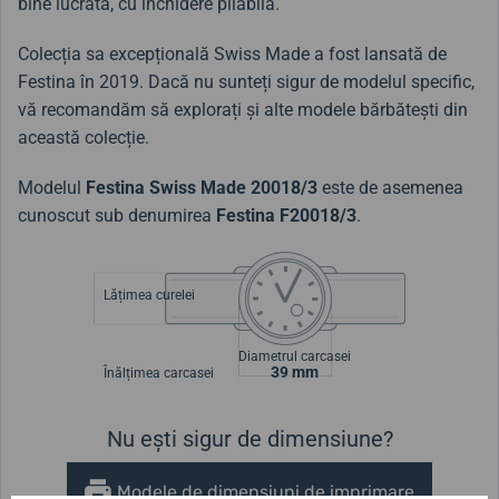
bine lucrată, cu închidere pliabilă.
Colecția sa excepțională Swiss Made a fost lansată de
Festina în 2019. Dacă nu sunteți sigur de modelul specific,
vă recomandăm să explorați și alte modele bărbătești din
această colecție.
Modelul
Festina Swiss Made
20018/3
este de asemenea
cunoscut sub denumirea
Festina F20018/3
.
Lățimea curelei
Diametrul carcasei
39 mm
Înălțimea carcasei
Nu ești sigur de dimensiune?
Modele de dimensiuni de imprimare