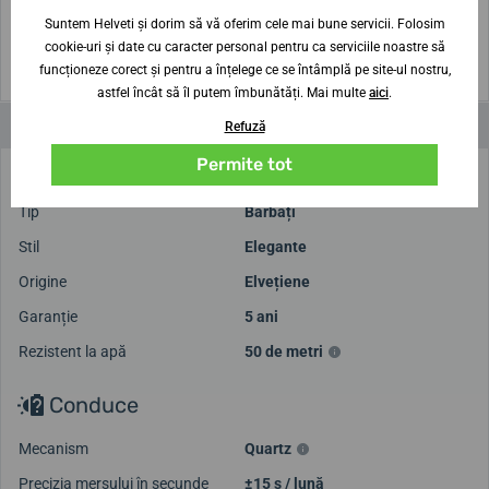
Suntem Helveti și dorim să vă oferim cele mai bune servicii. Folosim
(Pentru imprimare, setați Scală: Implicită)
cookie-uri și date cu caracter personal pentru ca serviciile noastre să
funcționeze corect și pentru a înțelege ce se întâmplă pe site-ul nostru,
astfel încât să îl putem îmbunătăți. Mai multe
aici
.
Parametri și funcții
Refuză
Permite tot
Marca
Festina
Tip
Bărbați
Stil
Elegante
Origine
Elvețiene
Garanție
5 ani
Rezistent la apă
50 de metri
Conduce
Mecanism
Quartz
Precizia mersului în secunde
±15 s / lună