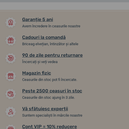
NOUTATE
NOUTATE
ÎN MAGAZIN
ÎN MAGAZIN
Garanție 5 ani
Avem încredere în ceasurile noastre
Cadouri la comandă
Briceag elvețian, întinzător și altele
90 de zile pentru returnare
Încercați și veți vedea
Magazin fizic
Citizen Eco-Drive Ladies
Citizen Eco-Drive Ladies
Ceasurile din stoc pot fi încercate.
EM1220-82A
EM1222-87A
Peste 2500 ceasuri în stoc
14. 8. la tine acasă
14. 8. la tine acasă
În stoc
În stoc
Ceasurile din stoc ajung în 3 zile.
1 039,19 lei
1 234,03 lei
Vă sfătuiesc experții
Suntem specialiști în mărcile noastre
Cont VIP = 10% reducere