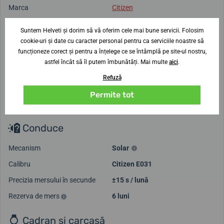
Marca
Citizen
Tip
Femei
Suntem Helveti și dorim să vă oferim cele mai bune servicii. Folosim
Stil
Elegante
cookie-uri și date cu caracter personal pentru ca serviciile noastre să
funcționeze corect și pentru a înțelege ce se întâmplă pe site-ul nostru,
Origine
Japoneze
astfel încât să îl putem îmbunătăți. Mai multe
aici
.
Garanție
7 ani
Refuză
Rezistent la apă
50 de metri
Permite tot
Greutate
44 g
Conduce
Mecanism
Solar
Calibru
Citizen E031
Precizia mersului în secunde
±15 s / lună
Rezerva de mers
6 luni
Cadran și carcasă