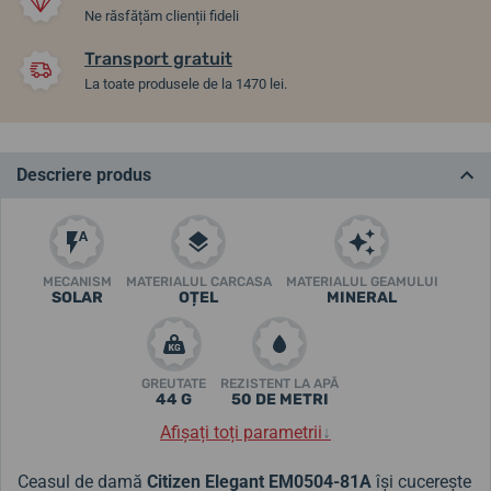
Ne răsfățăm clienții fideli
Transport gratuit
La toate produsele de la 1470 lei.
Descriere produs
MECANISM
MATERIALUL CARCASA
MATERIALUL GEAMULUI
SOLAR
OȚEL
MINERAL
GREUTATE
REZISTENT LA APĂ
44 G
50 DE METRI
Afișați toți parametrii
↓
Ceasul de damă
Citizen Elegant EM0504-81A
își cucerește