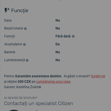
Funcţie
Data
Nu
Bezel rotativ
Nu
Funcții
Fără dată
Acumulator
Da
Baterie
Nu
Luminiscență
Nu
Pentru
Garantăm acuratețea datelor.
. Ai găsit o eroare?
Scrieți-ne
și obține
200 CZK
pe
cumpărarea unui ceas
.
Garant: Kateřina Žváček
AI NEVOIE DE SFATURI?
Contactați un specialist Citizen