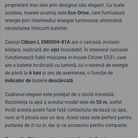
proprietarii mai ales prin designul său elegant. Cu toate
acestea, marele avantaj este
Eco-Drive
, care furnizează
energie prin intermediul energiei luminoase, eliminând
necesitatea înlocuirii bateriei.
Ceasul
Citizen L EM0504-81A
are o carcasă, inclusiv
brățara, realizată din
oțel
inoxidabil. În interiorul carcasei
funcționează fiabil mișcarea in-house Citizen E031, care
are o baterie încărcată cu lumină, cu o rezervă de energie
de până la
6 luni
și are, de asemenea, o funcție de
indicator de
baterie
descărcată
.
Cadranul elegant este protejat de o sticlă minerală.
Rezistența la apă a acestui model este de
50 m
, astfel
încât acesta poate face față contactului de bază cu apa,
cum ar fi ploaia sau un duș. Acest ceas este perfect pentru
purtarea de zi cu zi, dar și ca accesoriu pentru companie.