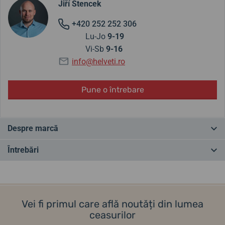
Jiří Štencek
+420 252 252 306
Lu-Jo
9-19
Vi-Sb
9-16
info@helveti.ro
Pune o întrebare
Despre marcă
Ceasurile japoneze Citizen datează din 1918 și, de-a lungul timpului,
Întrebări
au devenit cele mai bine vândute ceasuri din lume. Își cuceresc
clienții prin fiabilitate, precizie, tehnologii interesante, design frumos
și toate acestea la un preț accesibil. Pentru că cred în ceasurile lor,
Ai o întrebare? Lasă-ne un comentariu
ceasurile Citizen vin cu o garanție de 7 ani.
Vei fi primul care află noutăți din lumea
Adăugați o întrebare
ceasurilor
Dintre tehnologiile revoluționare ale ceasurilor Citizen, cu siguranță