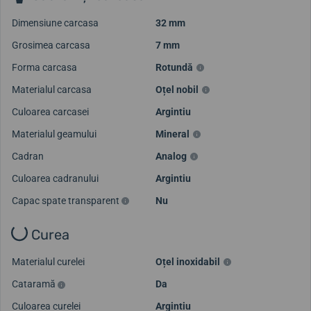
Dimensiune carcasa
32 mm
Grosimea carcasa
7 mm
Forma carcasa
Rotundă
Materialul carcasa
Oțel nobil
Culoarea carcasei
Argintiu
Materialul geamului
Mineral
Cadran
Analog
Culoarea cadranului
Argintiu
Capac spate transparent
Nu
Curea
Materialul curelei
Oțel inoxidabil
Cataramă
Da
Culoarea curelei
Argintiu