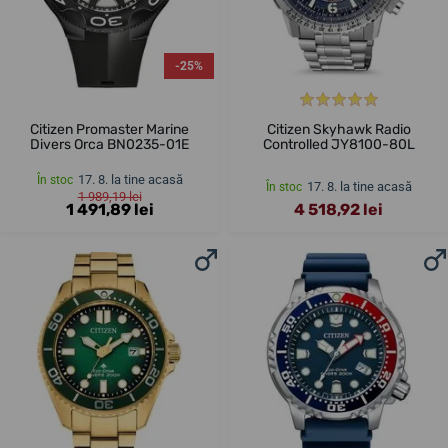
-25%
Citizen Promaster Marine
Citizen Skyhawk Radio
Divers Orca BN0235-01E
Controlled JY8100-80L
17. 8. la tine acasă
În stoc
17. 8. la tine acasă
În stoc
1 989,19 lei
1 491,89 lei
4 518,92 lei