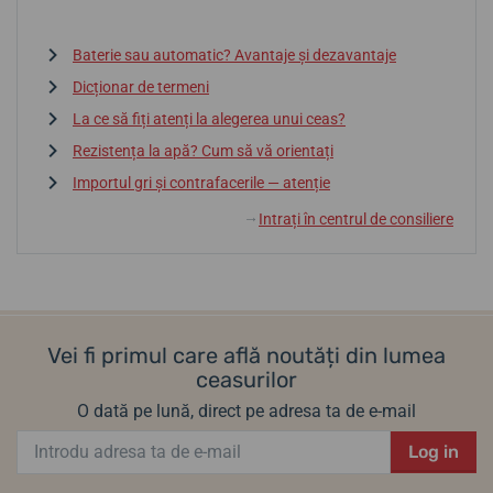
Baterie sau automatic? Avantaje și dezavantaje
Dicționar de termeni
La ce să fiți atenți la alegerea unui ceas?
Rezistența la apă? Cum să vă orientați
Importul gri și contrafacerile — atenție
Intrați în centrul de consiliere
↓
Vei fi primul care află noutăți din lumea
ceasurilor
O dată pe lună, direct pe adresa ta de e-mail
Log in