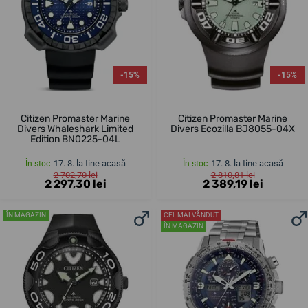
-15%
-15%
Citizen Promaster Marine
Citizen Promaster Marine
Divers Whaleshark Limited
Divers Ecozilla BJ8055-04X
Edition BN0225-04L
17. 8. la tine acasă
17. 8. la tine acasă
În stoc
În stoc
2 702,70 lei
2 810,81 lei
2 297,30 lei
2 389,19 lei
ÎN MAGAZIN
CEL MAI VÂNDUT
ÎN MAGAZIN