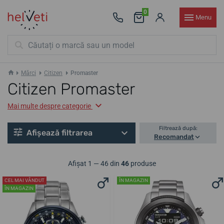
0
Menu
Mărci
Citizen
Promaster
Citizen Promaster
Mai multe despre categorie
Filtrează după:
Afișează filtrarea
Recomandat
Afișat 1 — 46 din
46
produse
CEL MAI VÂNDUT
ÎN MAGAZIN
ÎN MAGAZIN