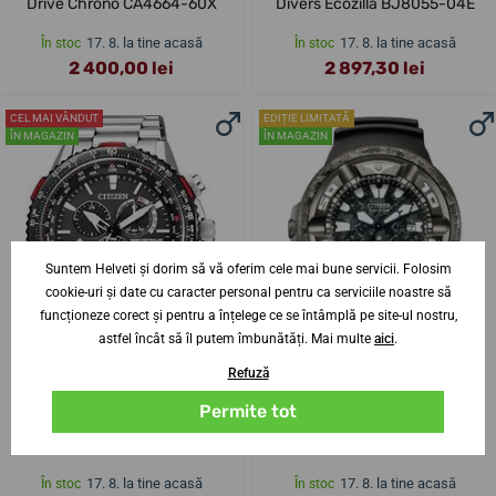
Drive Chrono CA4664-60X
Divers Ecozilla BJ8055-04E
17. 8. la tine acasă
17. 8. la tine acasă
În stoc
În stoc
2 400,00 lei
2 897,30 lei
CEL MAI VÂNDUT
EDIȚIE LIMITATĂ
ÎN MAGAZIN
ÎN MAGAZIN
Suntem Helveti și dorim să vă oferim cele mai bune servicii. Folosim
cookie-uri și date cu caracter personal pentru ca serviciile noastre să
funcționeze corect și pentru a înțelege ce se întâmplă pe site-ul nostru,
astfel încât să îl putem îmbunătăți. Mai multe
aici
.
Refuză
Permite tot
Citizen Promaster Radio
Citizen Promaster Marine
Controlled CB5001-57E
Divers Godzilla Eco-Drive
Limited Edition BJ8056-01E
17. 8. la tine acasă
17. 8. la tine acasă
În stoc
În stoc