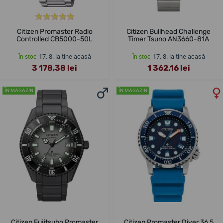
Citizen Promaster Radio
Citizen Bullhead Challenge
Controlled CB5000-50L
Timer Tsuno AN3660-81A
17. 8. la tine acasă
17. 8. la tine acasă
În stoc
În stoc
3 178,38 lei
1 362,16 lei
ÎN MAGAZIN
ÎN MAGAZIN
Citizen Fujitsubo Promaster
Citizen Promaster Diver 36,5