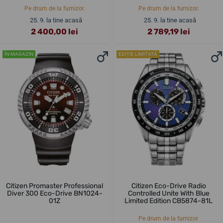
Pe drum de la furnizor.
Pe drum de la furnizor.
25. 9. la tine acasă
25. 9. la tine acasă
2 400,00 lei
2 789,19 lei
ÎN MAGAZIN
EDIȚIE LIMITATĂ
Citizen Promaster Professional
Citizen Eco-Drive Radio
Diver 300 Eco-Drive BN1024-
Controlled Unite With Blue
01Z
Limited Edition CB5874-81L
Pe drum de la furnizor.