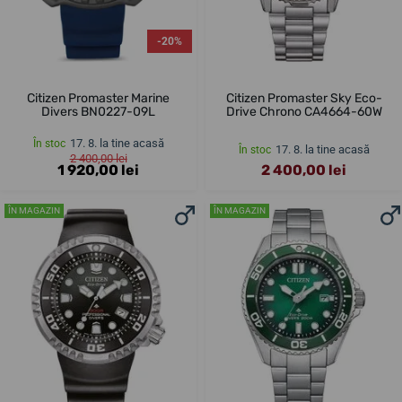
-20%
Citizen Promaster Marine
Citizen Promaster Sky Eco-
Divers BN0227-09L
Drive Chrono CA4664-60W
17. 8. la tine acasă
În stoc
17. 8. la tine acasă
În stoc
2 400,00 lei
1 920,00 lei
2 400,00 lei
ÎN MAGAZIN
ÎN MAGAZIN