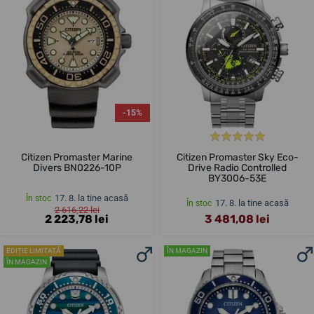
-15%
Citizen Promaster Marine
Citizen Promaster Sky Eco-
Divers BN0226-10P
Drive Radio Controlled
BY3006-53E
17. 8. la tine acasă
În stoc
17. 8. la tine acasă
În stoc
2 616,22 lei
2 223,78 lei
3 481,08 lei
EDIȚIE LIMITATĂ
ÎN MAGAZIN
ÎN MAGAZIN