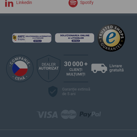
Linkedin
Spotify
Garanție extinsă
de 5 ani