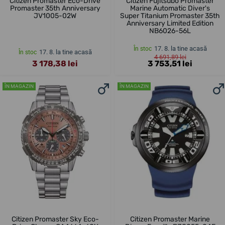
Citizen Promaster Eco-Drive
Citizen Fujitsubo Promaster
Promaster 35th Anniversary
Marine Automatic Diver's
JV1005-02W
Super Titanium Promaster 35th
Anniversary Limited Edition
NB6026-56L
17. 8. la tine acasă
În stoc
17. 8. la tine acasă
În stoc
4 691,89 lei
3 178,38 lei
3 753,51 lei
ÎN MAGAZIN
ÎN MAGAZIN
Citizen Promaster Sky Eco-
Citizen Promaster Marine