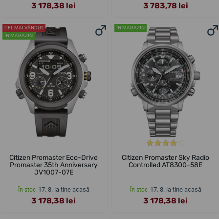
3 178,38 lei
3 783,78 lei
CEL MAI VÂNDUT
ÎN MAGAZIN
ÎN MAGAZIN
Citizen Promaster Eco-Drive
Citizen Promaster Sky Radio
Promaster 35th Anniversary
Controlled AT8300-58E
JV1007-07E
17. 8. la tine acasă
17. 8. la tine acasă
În stoc
În stoc
3 178,38 lei
3 178,38 lei