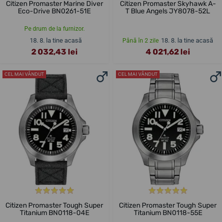
Citizen Promaster Marine Diver
Citizen Promaster Skyhawk A-
Eco-Drive BN0261-51E
T Blue Angels JY8078-52L
Pe drum de la furnizor.
18. 8. la tine acasă
18. 8. la tine acasă
Până în 2 zile
2 032,43 lei
4 021,62 lei
CEL MAI VÂNDUT
CEL MAI VÂNDUT
Citizen Promaster Tough Super
Citizen Promaster Tough Super
Titanium BN0118-04E
Titanium BN0118-55E