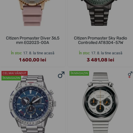
Citizen Promaster Diver 36,5
Citizen Promaster Sky Radio
mm EO2023-00A
Controlled AT8304-57W
17. 8. la tine acasă
17. 8. la tine acasă
În stoc
În stoc
1 600,00 lei
3 481,08 lei
CEL MAI VÂNDUT
ÎN MAGAZIN
ÎN MAGAZIN