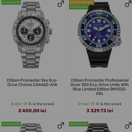
ÎN MAGAZIN
EDIȚIE LIMITATĂ
ÎN MAGAZIN
Citizen Promaster Sky Eco-
Citizen Promaster Professional
Drive Chrono CA4660-61A
Diver 300 Eco-Drive Unite With
Blue Limited Edition BN1025-
08L
17. 8. la tine acasă
17. 8. la tine acasă
În stoc
În stoc
2 400,00 lei
3 329,73 lei
ÎN MAGAZIN
ÎN MAGAZIN