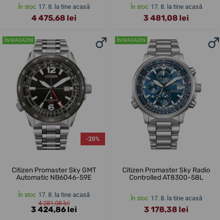
17. 8. la tine acasă
17. 8. la tine acasă
În stoc
În stoc
4 475,68 lei
3 481,08 lei
ÎN MAGAZIN
ÎN MAGAZIN
-20%
Citizen Promaster Sky GMT
Citizen Promaster Sky Radio
Automatic NB6046-59E
Controlled AT8300-58L
17. 8. la tine acasă
În stoc
17. 8. la tine acasă
În stoc
4 281,08 lei
3 424,86 lei
3 178,38 lei