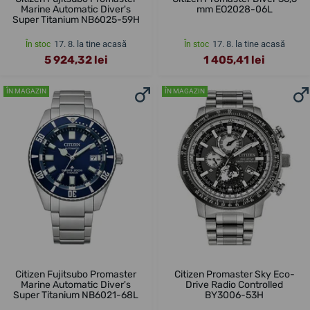
Marine Automatic Diver's
mm EO2028-06L
Super Titanium NB6025-59H
17. 8. la tine acasă
17. 8. la tine acasă
În stoc
În stoc
5 924,32 lei
1 405,41 lei
ÎN MAGAZIN
ÎN MAGAZIN
Citizen Fujitsubo Promaster
Citizen Promaster Sky Eco-
Marine Automatic Diver's
Drive Radio Controlled
Super Titanium NB6021-68L
BY3006-53H