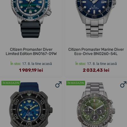
Citizen Promaster Diver
Citizen Promaster Marine Diver
Limited Edition BN0167-09W
Eco-Drive BN0260-54L
17. 8. la tine acasă
17. 8. la tine acasă
În stoc
În stoc
1 989,19 lei
2 032,43 lei
ÎN MAGAZIN
ÎN MAGAZIN