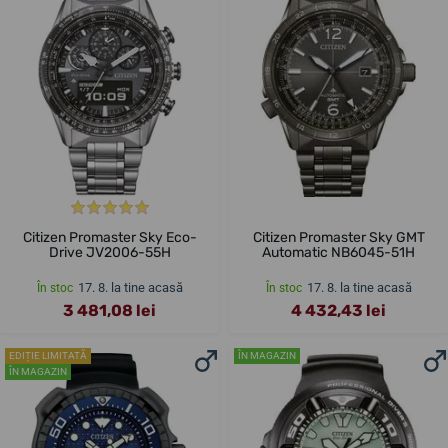
Citizen Promaster Sky Eco-
Citizen Promaster Sky GMT
Drive JV2006-55H
Automatic NB6045-51H
17. 8. la tine acasă
17. 8. la tine acasă
În stoc
În stoc
3 481,08 lei
4 432,43 lei
EDIȚIE LIMITATĂ
ÎN MAGAZIN
ÎN MAGAZIN