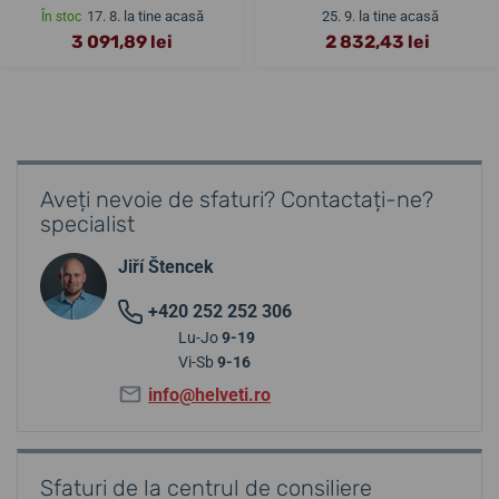
17. 8. la tine acasă
25. 9. la tine acasă
În stoc
3 091,89 lei
2 832,43 lei
Aveți nevoie de sfaturi? Contactați-ne?
specialist
Jiří Štencek
+420 252 252 306
Lu-Jo
9-19
Vi-Sb
9-16
info@helveti.ro
Sfaturi de la centrul de consiliere