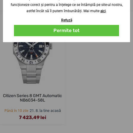
5 600,17 lei
7 184,72 lei
funcționeze corect și pentru a înțelege ce se întâmplă pe site-ul nostru,
astfel încât să îl putem îmbunătăți. Mai multe
aici
.
Refuză
Permite tot
Citizen Series 8 GMT Automatic
NB6034-58L
21. 8. la tine acasă
Până în 10 zile
7 423,49 lei