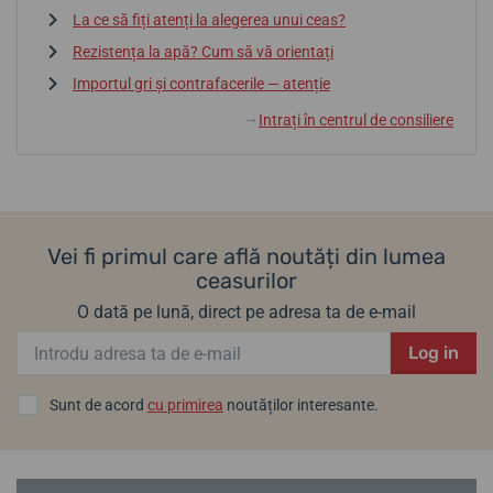
La ce să fiți atenți la alegerea unui ceas?
Rezistența la apă? Cum să vă orientați
Importul gri și contrafacerile — atenție
Intrați în centrul de consiliere
↓
Vei fi primul care află noutăți din lumea
ceasurilor
O dată pe lună, direct pe adresa ta de e-mail
Log in
Sunt de acord
cu primirea
noutăților interesante.