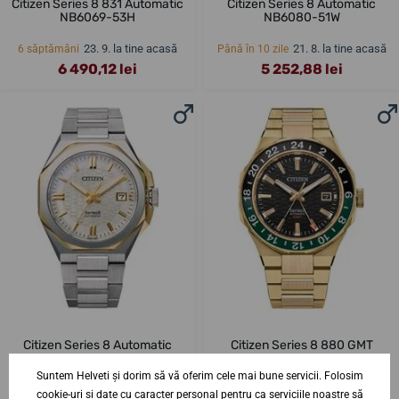
Citizen Series 8 831 Automatic
Citizen Series 8 Automatic
NB6069-53H
NB6080-51W
23. 9. la tine acasă
21. 8. la tine acasă
6 săptămâni
Până în 10 zile
6 490,12 lei
5 252,88 lei
Citizen Series 8 Automatic
Citizen Series 8 880 GMT
NB6084-50A
Automatic NB6033-51E
Suntem Helveti și dorim să vă oferim cele mai bune servicii. Folosim
21. 8. la tine acasă
21. 8. la tine acasă
Până în 10 zile
Până în 10 zile
cookie-uri și date cu caracter personal pentru ca serviciile noastre să