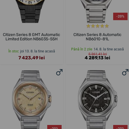
-20%
Citizen Series 8 GMT Automatic
Citizen Series 8 Automatic
Limited Edition NB6035-55H
NB6010-81L
14. 8. la tine acasă
Până în 2 zile
joi 13. 8. la tine acasă
În stoc
5 361,41 lei
7 423,49 lei
4 289,13 lei
-20%
-20%