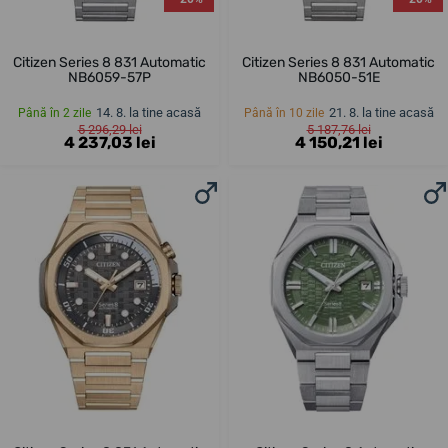
Citizen Series 8 831 Automatic
Citizen Series 8 831 Automatic
NB6059-57P
NB6050-51E
14. 8. la tine acasă
21. 8. la tine acasă
Până în 2 zile
Până în 10 zile
5 296,29 lei
5 187,76 lei
4 237,03 lei
4 150,21 lei