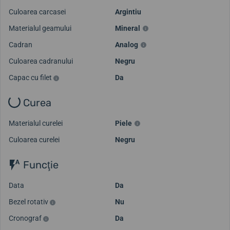
Culoarea carcasei
Argintiu
Materialul geamului
Mineral
Cadran
Analog
Culoarea cadranului
Negru
Capac cu filet
Da
Curea
Materialul curelei
Piele
Culoarea curelei
Negru
Funcţie
Data
Da
Bezel rotativ
Nu
Cronograf
Da