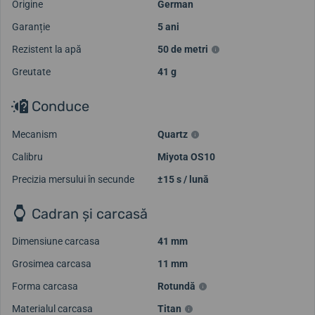
Origine
German
Garanție
5 ani
Rezistent la apă
50 de metri
Greutate
41 g
Conduce
Mecanism
Quartz
Calibru
Miyota OS10
Precizia mersului în secunde
±15 s / lună
Cadran și carcasă
Dimensiune carcasa
41 mm
Grosimea carcasa
11 mm
Forma carcasa
Rotundă
Materialul carcasa
Titan