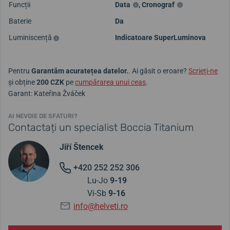
Funcții
Data
,
Cronograf
Baterie
Da
Luminiscență
Indicatoare SuperLuminova
Pentru
Garantăm acuratețea datelor.
. Ai găsit o eroare?
Scrieți-ne
și obține
200 CZK
pe
cumpărarea unui ceas
.
Garant: Kateřina Žváček
AI NEVOIE DE SFATURI?
Contactați un specialist Boccia Titanium
Jiří Štencek
+420 252 252 306
Lu-Jo
9-19
Vi-Sb
9-16
info@helveti.ro