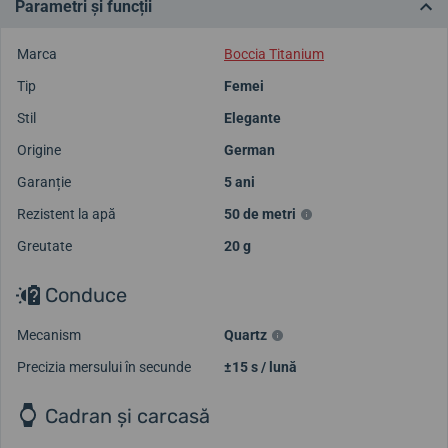
Parametri și funcții
Marca
Boccia Titanium
Tip
Femei
Stil
Elegante
Origine
German
Garanție
5 ani
Rezistent la apă
50 de metri
Greutate
20 g
Conduce
Mecanism
Quartz
Precizia mersului în secunde
±15 s / lună
Cadran și carcasă