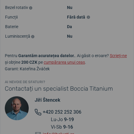
Bezel rotativ
Nu
Funcții
Fără dată
Baterie
Da
Luminiscență
Nu
Pentru
Garantăm acuratețea datelor.
. Ai găsit o eroare?
Scrieți-ne
și obține
200 CZK
pe
cumpărarea unui ceas
.
Garant: Kateřina Žváček
AI NEVOIE DE SFATURI?
Contactați un specialist Boccia Titanium
Jiří Štencek
+420 252 252 306
Lu-Jo
9-19
Vi-Sb
9-16