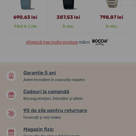
690,63 lei
387,53 lei
798,87 lei
Până în 2 zile
În stoc
În stoc
Afișează mai multe produse
mărci
Garanție 5 ani
Avem încredere în ceasurile noastre
Cadouri la comandă
Briceag elvețian, întinzător și altele
90 de zile pentru returnare
Încercați și veți vedea
Magazin fizic