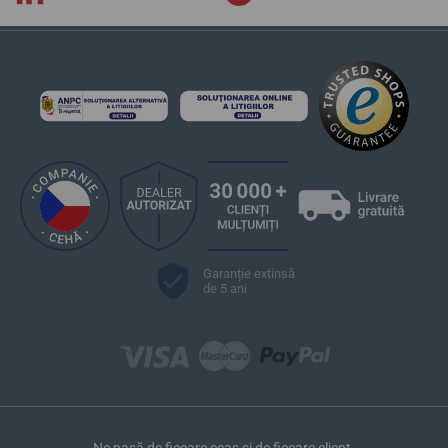
Garanție extinsă
de 5 ani
Ne pasă de fiecare ceas și de fiecare client.