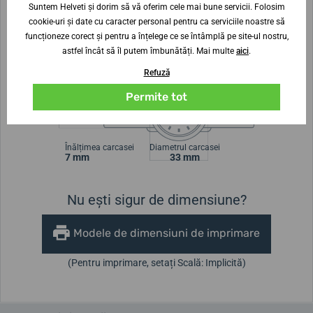
încadrează printre ceasurile de damă mai mici. Pe
Suntem Helveti și dorim să vă oferim cele mai bune servicii. Folosim
cookie-uri și date cu caracter personal pentru ca serviciile noastre să
cadranul clar găsim cifre arabe, ceasul nu dispune de
funcționeze corect și pentru a înțelege ce se întâmplă pe site-ul nostru,
indicator de dată. Eleganța modelului este completată în
astfel încât să îl putem îmbunătăți. Mai multe
aici
.
plus de
acoperirea PVD
a carcasei în culoarea aurului.
Refuză
Permite tot
Lățimea curelei
16 mm
Înălțimea carcasei
Diametrul carcasei
7 mm
33 mm
Nu ești sigur de dimensiune?
Modele de dimensiuni de imprimare
(Pentru imprimare, setați Scală: Implicită)