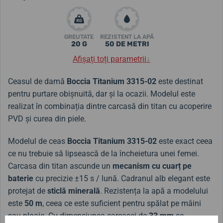
GREUTATE
REZISTENT LA APĂ
20 G
50 DE METRI
Afișați toți parametrii
↓
Ceasul de damă
Boccia Titanium 3315-02
este destinat
pentru purtare obișnuită, dar și la ocazii. Modelul este
realizat în combinația dintre carcasă din titan cu acoperire
PVD și curea din piele.
Modelul de ceas
Boccia Titanium
3315-02
este exact ceea
ce nu trebuie să lipsească de la încheietura unei femei.
Carcasa din titan ascunde un
mecanism cu cuarț pe
baterie
cu precizie
±15 s / lună
. Cadranul alb elegant este
protejat de
sticlă minerală
. Rezistența la apă a modelului
este
50 m
,
ceea ce este suficient pentru spălat pe mâini
sau ploaie.
Cu dimensiunea carcasei de
33
mm
se