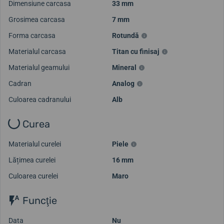
Dimensiune carcasa
33 mm
Grosimea carcasa
7 mm
Forma carcasa
Rotundă
Materialul carcasa
Titan cu finisaj
Materialul geamului
Mineral
Cadran
Analog
Culoarea cadranului
Alb
Curea
Materialul curelei
Piele
Lățimea curelei
16 mm
Culoarea curelei
Maro
Funcţie
Data
Nu