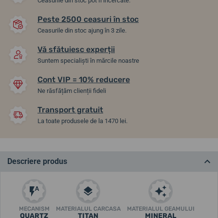
Ceasurile din stoc pot fi încercate.
Peste 2500 ceasuri în stoc
Ceasurile din stoc ajung în 3 zile.
Vă sfătuiesc experții
Suntem specialiști în mărcile noastre
Cont VIP = 10% reducere
Ne răsfățăm clienții fideli
Transport gratuit
La toate produsele de la 1470 lei.
Descriere produs
MECANISM
MATERIALUL CARCASA
MATERIALUL GEAMULUI
QUARTZ
TITAN
MINERAL