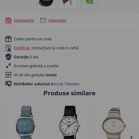
Comparaţie
Interogare
Cadou pentru un ceas
Certificat
, Instrucțiuni și cutie în cehă
Garanţie
5 ani
Scurtare gratuită a curelei
90 de zile gratuite
reveni
Distribuitor autorizat
Boccia Titanium
Produse similare