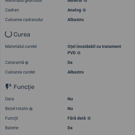
Materialul geamului
Mineral
Cadran
Analog
Culoarea cadranului
Albastru
Curea
Materialul curelei
Oțel inoxidabil cu tratament
PVD
Cataramă
Da
Culoarea curelei
Albastru
Funcţie
Data
Nu
Bezel rotativ
Nu
Funcții
Fără dată
Baterie
Da