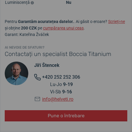
Luminiscență
Nu
Pentru
Garantăm acuratețea datelor.
. Ai găsit o eroare?
Scrieți-ne
și obține
200 CZK
pe
cumpărarea unui ceas
.
Garant: Kateřina Žváček
AI NEVOIE DE SFATURI?
Contactați un specialist Boccia Titanium
Jiří Štencek
+420 252 252 306
Lu-Jo
9-19
Vi-Sb
9-16
info@helveti.ro
Pune o întrebare