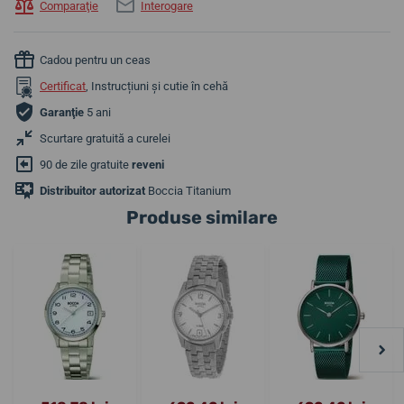
Comparaţie
Interogare
Cadou pentru un ceas
Certificat
, Instrucțiuni și cutie în cehă
Garanţie
5 ani
Scurtare gratuită a curelei
90 de zile gratuite
reveni
Distribuitor autorizat
Boccia Titanium
Produse similare