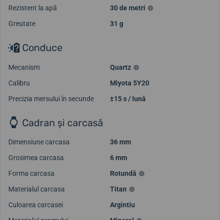
Rezistent la apă
30 de metri
Greutate
31 g
Conduce
Mecanism
Quartz
Calibru
Miyota 5Y20
Precizia mersului în secunde
±15 s / lună
Cadran și carcasă
Dimensiune carcasa
36 mm
Grosimea carcasa
6 mm
Forma carcasa
Rotundă
Materialul carcasa
Titan
Culoarea carcasei
Argintiu