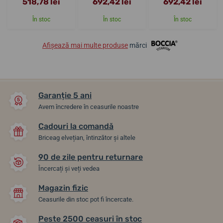
518,78 lei
692,42 lei
692,42 lei
În stoc
În stoc
În stoc
Afișează mai multe produse
mărci
Garanție 5 ani
Avem încredere în ceasurile noastre
Cadouri la comandă
Briceag elvețian, întinzător și altele
90 de zile pentru returnare
Încercați și veți vedea
Magazin fizic
Ceasurile din stoc pot fi încercate.
Peste 2500 ceasuri în stoc