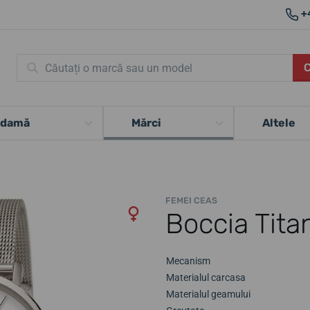
+
 damă
Mărci
Altele
FEMEI CEAS
Boccia Tit
Mecanism
Materialul carcasa
Materialul geamului