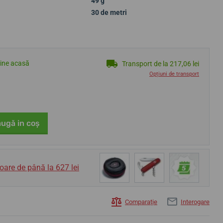
49 g
30 de metri
tine acasă
Transport de la 217,06 lei
Opțiuni de transport
ugă in coş
oare de până la 627 lei
Comparaţie
Interogare