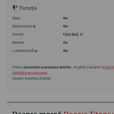
Funcţie
Data
Nu
Bezel rotativ
Nu
Funcții
Fără dată
Baterie
Da
Luminiscență
Nu
Pentru
Garantăm acuratețea datelor.
. Ai găsit o eroare?
Scrieți-
cumpărarea unui ceas
.
Garant: Kateřina Žváček