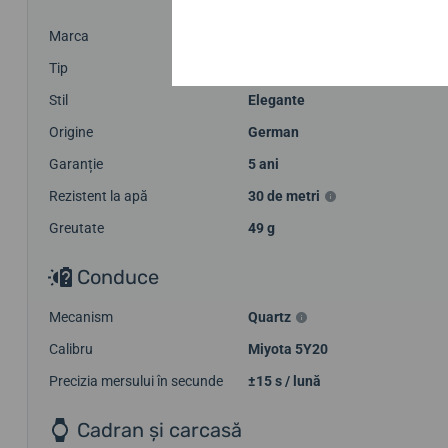
Marca
Boccia Titanium
Tip
Femei
Stil
Elegante
Origine
German
Garanție
5 ani
Rezistent la apă
30 de metri
Greutate
49 g
Conduce
Mecanism
Quartz
Calibru
Miyota 5Y20
Precizia mersului în secunde
±15 s / lună
Cadran și carcasă