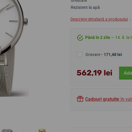
Greutate
Rezistent la apă
Descriere detaliată a produsului
↓
Până în 2 zile
— 14. 8. la 
Gravare
- 171,48 lei
562,19 lei
Ada
Cadouri gratuite
în val