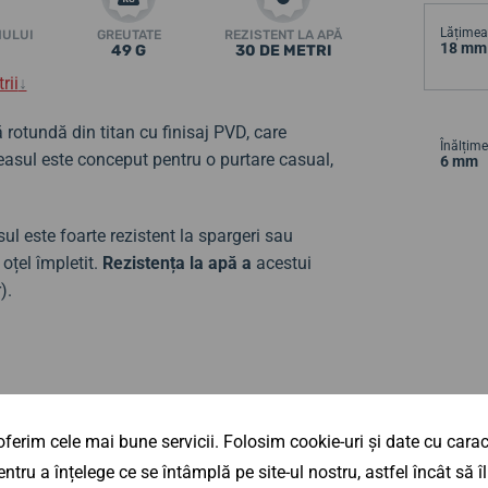
Lățimea 
MULUI
GREUTATE
REZISTENT LA APĂ
18 mm
49 G
30 DE METRI
rii
↓
rotundă din titan cu finisaj PVD, care
Înălțime
asul este conceput pentru o purtare casual,
6 mm
asul este foarte rezistent la spargeri sau
oțel împletit.
Rezistența la apă a
acestui
).
ferim cele mai bune servicii. Folosim cookie-uri și date cu caract
ntru a înțelege ce se întâmplă pe site-ul nostru, astfel încât să