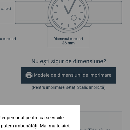
curelei
a carcasei
Diametrul carcasei
36 mm
Nu ești sigur de dimensiune?
Modele de dimensiuni de imprimare
(Pentru imprimare, setați Scală: Implicită)
er personal pentru ca serviciile
AI NEVOIE DE SFATURI?
 îl putem îmbunătăți. Mai multe
aici
.