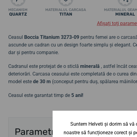
MECANISM
MATERIALUL CARCASA
MATERIALUL GEA
QUARTZ
TITAN
MINERAL
Afișați toți paramet
Ceasul
Boccia Titanium
3273-09
pentru femei are o carcasă 
ascunde un cadran cu un design foarte simplu și elegant. Ce
dar și pentru companie.
Cadranul este protejat de o sticlă
minerală
, astfel încât ce
deteriorări. Carcasa ceasului este completată de o curea din 
model este
de 30 m
(conceput pentru duș, spălarea mâinilor
Ceasul este garantat timp de
5 ani!
Suntem Helveti și dorim să vă o
Parametri
noastre să funcționeze corect și pe