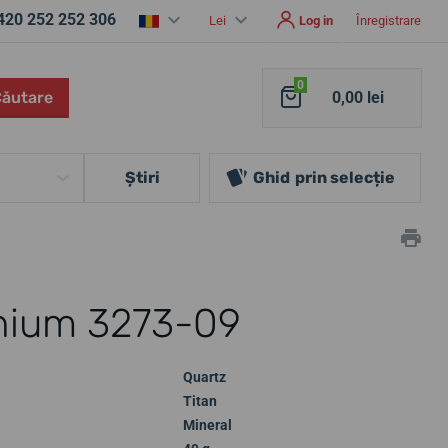
420 252 252 306
Lei
Log in
Înregistrare
0
Căutare
0,00 lei
Ştiri
Ghid
prin selecție
anium 3273-09
Quartz
Titan
Mineral