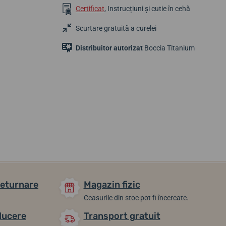
Certificat
, Instrucțiuni și cutie în cehă
Scurtare gratuită a curelei
Distribuitor autorizat
Boccia Titanium
822,66 lei
518,78 lei
562,19 lei
Până în 2 zile
Până în 2 zile
Până în 2 zile
returnare
Magazin fizic
Ceasurile din stoc pot fi încercate.
ducere
Transport gratuit