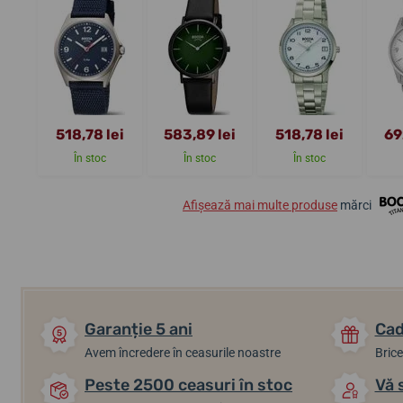
518,78 lei
583,89 lei
518,78 lei
69
În stoc
În stoc
În stoc
Afișează mai multe produse
mărci
Garanție 5 ani
Cad
Avem încredere în ceasurile noastre
Brice
Peste 2500 ceasuri în stoc
Vă 