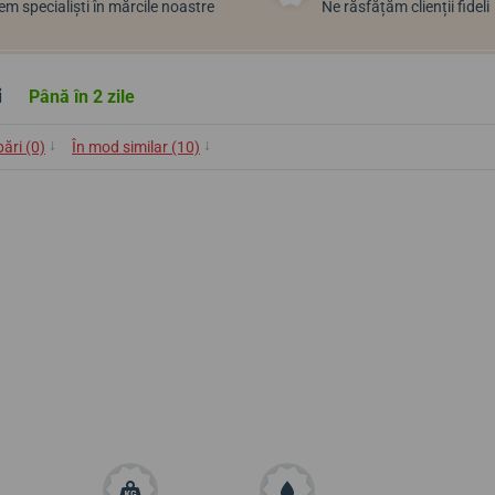
m specialiști în mărcile noastre
Ne răsfățăm clienții fideli
i
Până în 2 zile
↓
↓
bări (0)
În mod similar (10)