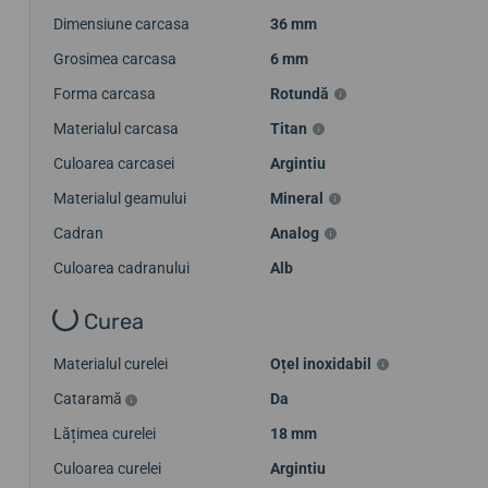
Dimensiune carcasa
36 mm
Grosimea carcasa
6 mm
Forma carcasa
Rotundă
Materialul carcasa
Titan
Culoarea carcasei
Argintiu
Materialul geamului
Mineral
Cadran
Analog
Culoarea cadranului
Alb
Curea
Materialul curelei
Oțel inoxidabil
Cataramă
Da
Lățimea curelei
18 mm
Culoarea curelei
Argintiu