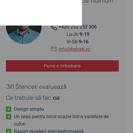
Contactați un specialist Boccia Titanium
Jiří Štencek
+420 252 252 306
Lu-Jo
9-19
Vi-Sb
9-16
info@helveti.ro
Pune o întrebare
Jiří Štencek evaluează
Ce trebuie să fac
ca
Design simplu
Un ceas pentru orice ocazie într-o varietate de
culori
Raport excelent preț/performanță