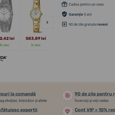
Cadou pentru un ceas
Garanţie
5 ani
90 de zile gratuite
reveni
2,42 lei
583,89 lei
583,89 lei
562,19 lei
În stoc
În stoc
Până în 2 zile
Până în 2 zile
ouri la comandă
90 de zile pentru 
ag elvețian, întinzător și altele
Încercați și veți vedea
sfătuiesc experții
Cont VIP = 10% re