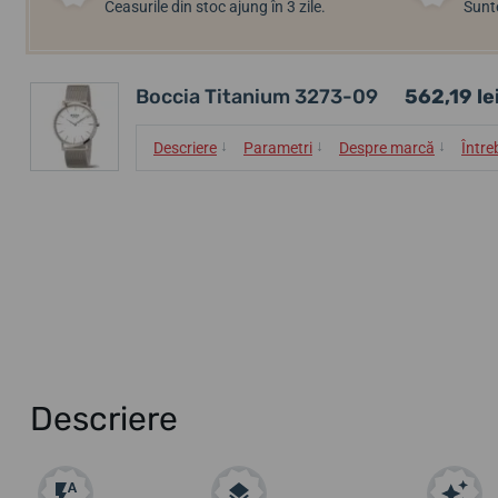
Ceasurile din stoc ajung în 3 zile.
Sunte
Boccia Titanium 3273-09
562,19 le
↓
↓
↓
Descriere
Parametri
Despre marcă
Între
Descriere