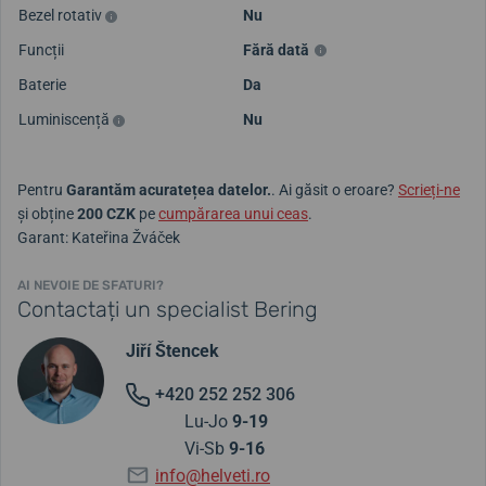
Bezel rotativ
Nu
Funcții
Fără dată
Baterie
Da
Luminiscență
Nu
Pentru
Garantăm acuratețea datelor.
. Ai găsit o eroare?
Scrieți-ne
și obține
200 CZK
pe
cumpărarea unui ceas
.
Garant: Kateřina Žváček
AI NEVOIE DE SFATURI?
Contactați un specialist Bering
Jiří Štencek
+420 252 252 306
Lu-Jo
9-19
Vi-Sb
9-16
info@helveti.ro