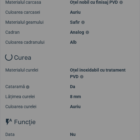
Materialul carcasa
Oțel nobil cu finisaj PVD
Culoarea carcasei
Auriu
Materialul geamului
Safir
Cadran
Analog
Culoarea cadranului
Alb
Curea
Materialul curelei
Oțel inoxidabil cu tratament
PVD
Cataramă
Da
Lățimea curelei
8 mm
Culoarea curelei
Auriu
Funcţie
Data
Nu