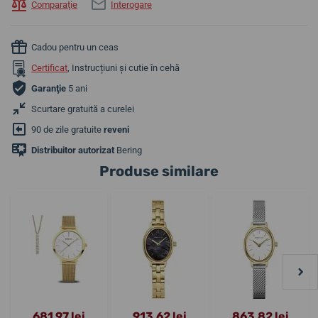
Comparaţie
Interogare
Cadou pentru un ceas
Certificat
, Instrucțiuni și cutie în cehă
Garanţie
5 ani
Scurtare gratuită a curelei
90 de zile gratuite
reveni
Distribuitor autorizat
Bering
Produse similare
681,97 lei
913,62 lei
863,82 lei