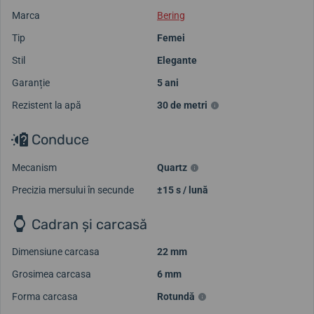
Marca
Bering
Tip
Femei
Stil
Elegante
Garanție
5 ani
Rezistent la apă
30 de metri
Conduce
Mecanism
Quartz
Precizia mersului în secunde
±15 s / lună
Cadran și carcasă
Dimensiune carcasa
22 mm
Grosimea carcasa
6 mm
Forma carcasa
Rotundă