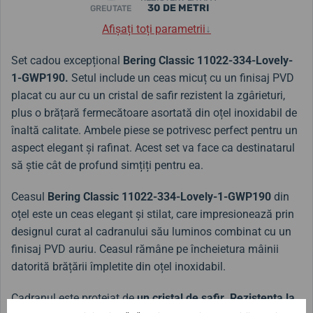
30 DE METRI
GREUTATE
Afișați toți parametrii
↓
Set cadou excepțional
Bering Classic 11022-334-Lovely-
1-GWP190.
Setul include un ceas micuț cu un finisaj PVD
placat cu aur cu un cristal de safir rezistent la zgârieturi,
plus o brățară fermecătoare asortată din oțel inoxidabil de
înaltă calitate. Ambele piese se potrivesc perfect pentru un
aspect elegant și rafinat. Acest set va face ca destinatarul
să știe cât de profund simțiți pentru ea.
Ceasul
Bering Classic 11022-334-Lovely-1-GWP190
din
oțel este un ceas elegant și stilat, care impresionează prin
designul curat al cadranului său luminos combinat cu un
finisaj PVD auriu. Ceasul rămâne pe încheietura mâinii
datorită brățării împletite din oțel inoxidabil.
Cadranul este protejat de
un cristal de safir
.
Rezistența la