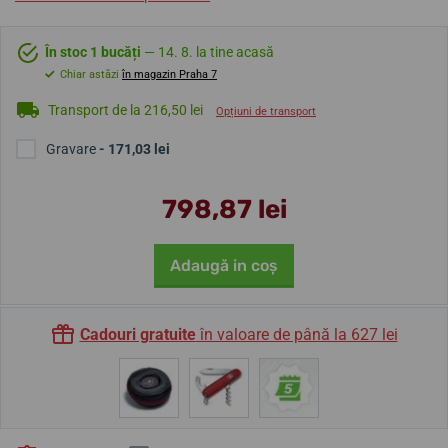
În stoc 1 bucăți
— 14. 8. la tine acasă
Chiar astăzi
în magazin Praha 7
Transport de la 216,50 lei
Opțiuni de transport
Gravare
- 171,03 lei
798,87 lei
Adaugă in coş
Cadouri gratuite
în valoare de până la 627 lei