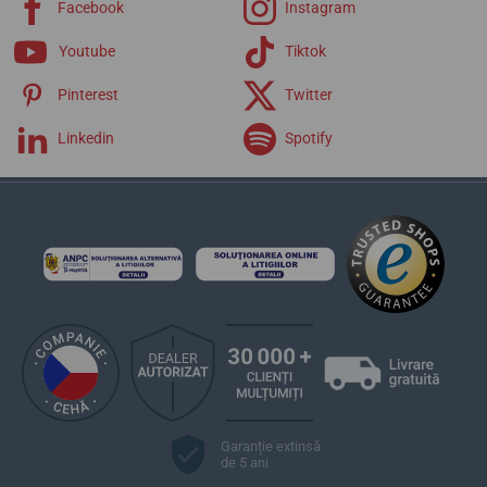
Facebook
Instagram
Youtube
Tiktok
Pinterest
Twitter
Linkedin
Spotify
Garanție extinsă
de 5 ani