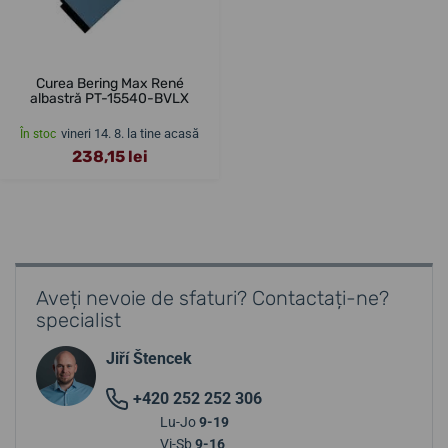
Curea Bering Max René
albastră PT-15540-BVLX
vineri 14. 8. la tine acasă
În stoc
238,15 lei
Aveți nevoie de sfaturi? Contactați-ne?
specialist
Jiří Štencek
+420 252 252 306
Lu-Jo
9-19
Vi-Sb
9-16