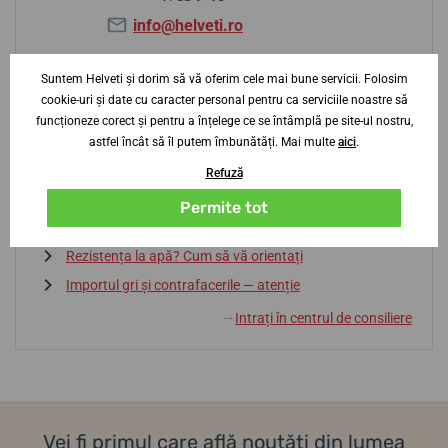
info@helveti.ro
Suntem Helveti și dorim să vă oferim cele mai bune servicii. Folosim
cookie-uri și date cu caracter personal pentru ca serviciile noastre să
Sfaturi de la centrul de consiliere
funcționeze corect și pentru a înțelege ce se întâmplă pe site-ul nostru,
astfel încât să îl putem îmbunătăți. Mai multe
aici
.
Baterie sau automatic? Avantaje și dezavantaje
Refuză
Dicționar de termeni
Permite tot
La ce să fiți atenți la alegerea unui ceas?
Rezistența la apă? Cum să vă orientați
Importul gri și contrafacerile — atenție
Intrați în centrul de consiliere
↓
Vei fi primul care află noutăți din lumea