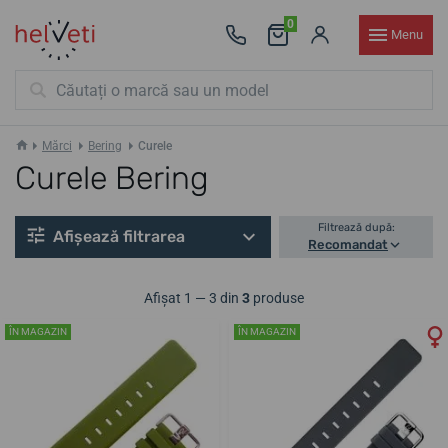
0
Menu
Mărci
Bering
Curele
Curele Bering
Filtrează după:
Afișează filtrarea
Recomandat
Afișat 1 — 3 din
3
produse
ÎN MAGAZIN
ÎN MAGAZIN