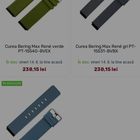
Curea Bering Max René verde
Curea Bering Max René gri PT-
PT-15540-BVEX
15531-BVBX
vineri 14. 8. la tine acasă
vineri 14. 8. la tine acasă
În stoc
În stoc
238,15 lei
238,15 lei
ÎN MAGAZIN