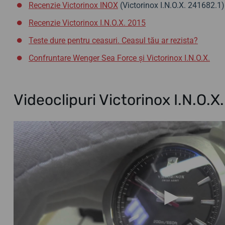
Recenzie Victorinox INOX
(Victorinox I.N.O.X. 241682.1)
Recenzie Victorinox I.N.O.X. 2015
Teste dure pentru ceasuri. Ceasul tău ar rezista?
Confruntare Wenger Sea Force și Victorinox I.N.O.X.
Videoclipuri Victorinox I.N.O.X