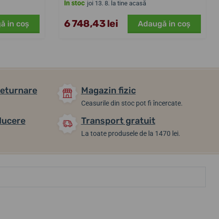
În stoc
joi 13. 8. la tine acasă
6 748,43 lei
ă in coş
Adaugă in coş
returnare
Magazin fizic
Ceasurile din stoc pot fi încercate.
ducere
Transport gratuit
La toate produsele de la 1470 lei.