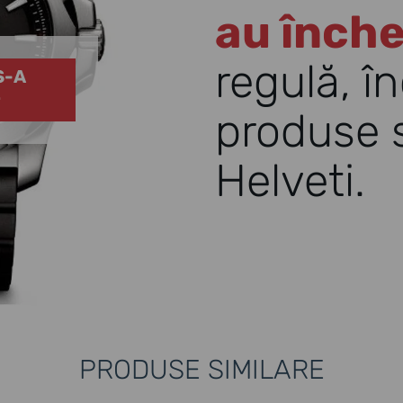
au înche
regulă, în
S-A
T
produse s
Helveti.
PRODUSE SIMILARE