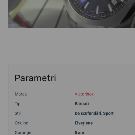
Parametri
Marca
Victorinox
Tip
Bărbați
Stil
De scufundări
,
Sport
Origine
Elvețiene
Garanție
5 ani