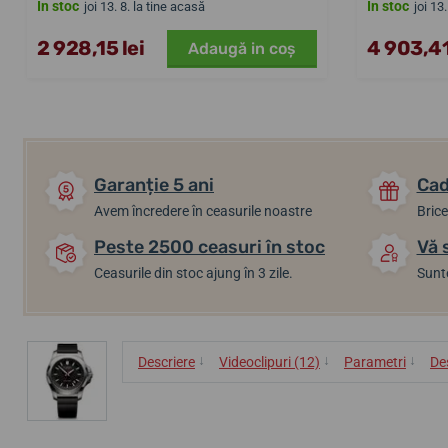
În stoc
În stoc
joi 13. 8. la tine acasă
joi 13
2 928,15 lei
4 903,41
Adaugă in coş
Garanție 5 ani
Cad
Avem încredere în ceasurile noastre
Brice
Peste 2500 ceasuri în stoc
Vă 
Ceasurile din stoc ajung în 3 zile.
Sunte
↓
↓
↓
Descriere
Videoclipuri (12)
Parametri
De