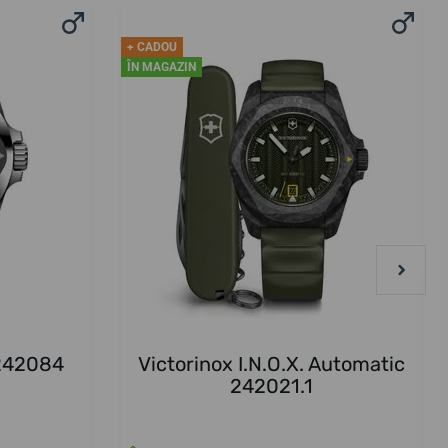
+ CADOU
ÎN MAGAZIN
 242084
Victorinox I.N.O.X. Automatic
242021.1