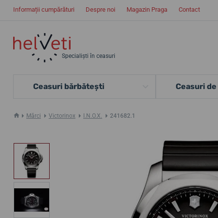
Informații cumpărături
Despre noi
Magazin Praga
Contact
Specialiști în ceasuri
Ceasuri bărbătești
Ceasuri de
Mărci
Victorinox
I.N.O.X.
241682.1