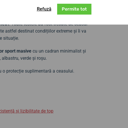
Refuză
Permite tot
existență a brandului și l-a supus unui total
ezistență la substanțe chimice,
călcare cu un
metri
. Toate testele au fost trecute de ceasul
te astfel destinat condițiilor extreme și îi va
 situație.
or sport masive
cu un cadran minimalist și
 albastru, verde și roșu.
u o protecție suplimentară a ceasului.
ență și lizibilitate de top