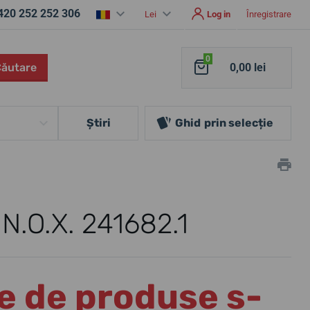
420 252 252 306
Lei
Log in
Înregistrare
0
Căutare
0,00 lei
Ştiri
Ghid
prin selecție
.N.O.X. 241682.1
e de produse s-