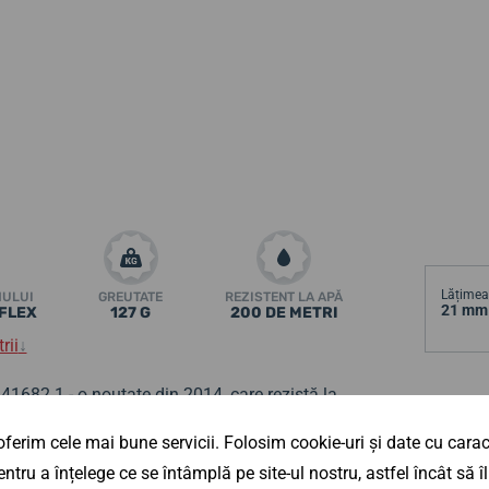
Lățimea 
MULUI
GREUTATE
REZISTENT LA APĂ
21 mm
EFLEX
127 G
200 DE METRI
rii
↓
41682.1 - o noutate din 2014, care rezistă la
Înălțime
ă antireflex
din safir
, mecanism Ronda 715,
14 mm
ferim cele mai bune servicii. Folosim cookie-uri și date cu caract
ciuc rezistent și
rezistență la apă până la
ntru a înțelege ce se întâmplă pe site-ul nostru, astfel încât să
tate incredibilă.