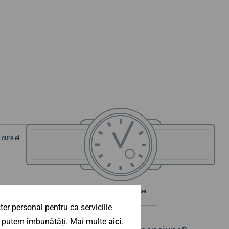
curelei
a carcasei
Diametrul carcasei
43 mm
er personal pentru ca serviciile
 îl putem îmbunătăți. Mai multe
aici
.