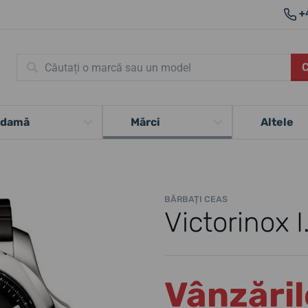
+
 damă
Mărci
Altele
BĂRBAȚI CEAS
Victorinox I
Vânzăril