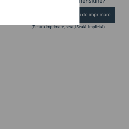
Nu ești sigur de dimensiune?
Modele de dimensiuni de imprimare
(Pentru imprimare, setați Scală: Implicită)