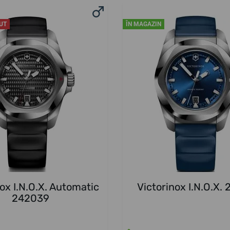
UT
ÎN MAGAZIN
ox I.N.O.X. Automatic
Victorinox I.N.O.X.
242039