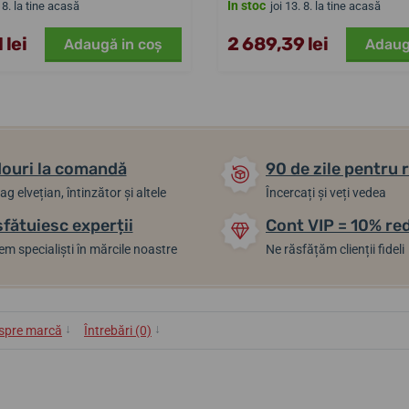
În stoc
. 8. la tine acasă
joi 13. 8. la tine acasă
 lei
2 689,39 lei
Adaugă in coş
Adaug
ouri la comandă
90 de zile pentru 
ag elvețian, întinzător și altele
Încercați și veți vedea
sfătuiesc experții
Cont VIP = 10% re
m specialiști în mărcile noastre
Ne răsfățăm clienții fideli
↓
↓
spre marcă
Întrebări (0)