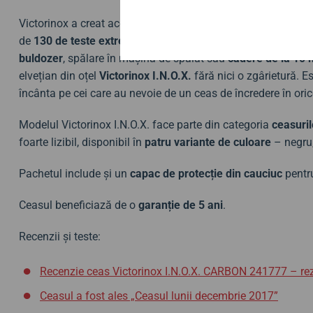
Victorinox a creat acest ceas pentru a celebra 130 de ani de 
de
130 de teste extreme
. Printre acestea:
șocuri termice
, r
buldozer
, spălare în mașina de spălat sau
cădere de la 10 
elvețian din oțel
Victorinox I.N.O.X.
fără nici o zgârietură. Es
încânta pe cei care au nevoie de un ceas de încredere în orice
Modelul Victorinox I.N.O.X. face parte din categoria
ceasuril
foarte lizibil, disponibil în
patru variante de culoare
– negru,
Pachetul include și un
capac de protecție din cauciuc
pentr
Ceasul beneficiază de o
garanție de 5 ani
.
Recenzii și teste:
Recenzie ceas Victorinox I.N.O.X. CARBON 241777 – rezist
Ceasul a fost ales „Ceasul lunii decembrie 2017”