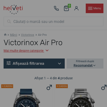
0
Menu
Mărci
Victorinox
Air Pro
Victorinox Air Pro
Mai multe despre categorie
Filtrează după:
Afișează filtrarea
Recomandat
Afișat 1 — 4 din
4
produse
+ CADOU
+ CADOU