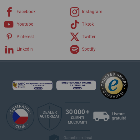
Facebook
Instagram
Youtube
Tiktok
Pinterest
Twitter
Linkedin
Spotify
Garanție extinsă