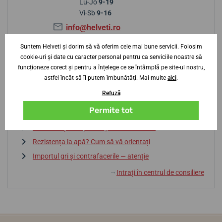
Lu-Jo
9-19
Vi-Sb
9-16
info@helveti.ro
Suntem Helveti și dorim să vă oferim cele mai bune servicii. Folosim
cookie-uri și date cu caracter personal pentru ca serviciile noastre să
Sfaturi de la centrul de consiliere
funcționeze corect și pentru a înțelege ce se întâmplă pe site-ul nostru,
astfel încât să îl putem îmbunătăți. Mai multe
aici
.
Refuză
Baterie sau automatic? Avantaje și dezavantaje
Permite tot
Dicționar de termeni
La ce să fiți atenți la alegerea unui ceas?
Rezistența la apă? Cum să vă orientați
Importul gri și contrafacerile — atenție
Intrați în centrul de consiliere
↓