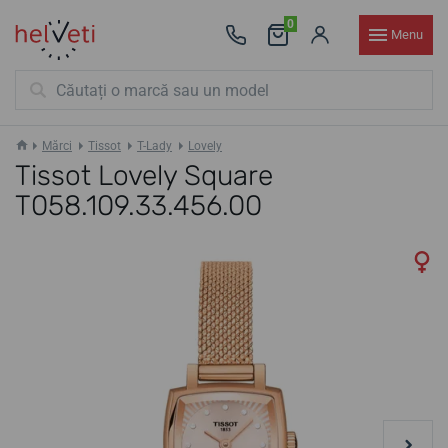
0
Menu
Mărci
Tissot
T-Lady
Lovely
Tissot Lovely Square
T058.109.33.456.00