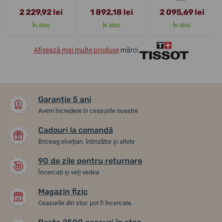
2 229,92 lei
1 892,18 lei
2 095,69 lei
În stoc
În stoc
În stoc
Afișează mai multe produse
mărci
Garanție 5 ani
Avem încredere în ceasurile noastre
Cadouri la comandă
Briceag elvețian, întinzător și altele
90 de zile pentru returnare
Încercați și veți vedea
Magazin fizic
Ceasurile din stoc pot fi încercate.