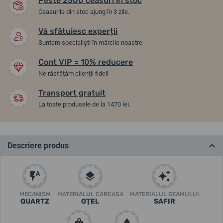
Peste 2500 ceasuri în stoc
Ceasurile din stoc ajung în 3 zile.
Vă sfătuiesc experții
Suntem specialiști în mărcile noastre
Cont VIP = 10% reducere
Ne răsfățăm clienții fideli
Transport gratuit
La toate produsele de la 1470 lei.
Descriere produs
MECANISM
MATERIALUL CARCASA
MATERIALUL GEAMULUI
QUARTZ
OȚEL
SAFIR