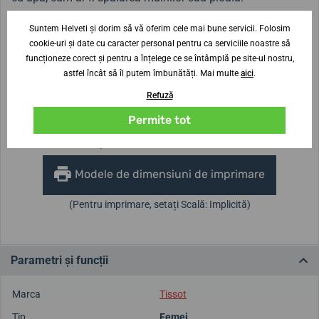
Suntem Helveti și dorim să vă oferim cele mai bune servicii. Folosim
cookie-uri și date cu caracter personal pentru ca serviciile noastre să
Lățimea curelei
9 mm
funcționeze corect și pentru a înțelege ce se întâmplă pe site-ul nostru,
astfel încât să îl putem îmbunătăți. Mai multe
aici
.
Înălțimea carcasei
Diametrul carcasei
Refuză
7,1 mm
20 mm
Permite tot
Nu ești sigur de dimensiune?
Modele de dimensiuni de imprimare
(Pentru imprimare, setați Scală: Implicită)
Parametri și funcții
Marca
Tissot
Tip
Femei