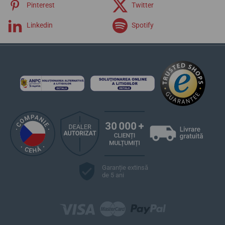
Pinterest
Twitter
Linkedin
Spotify
Garanție extinsă
de 5 ani