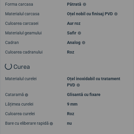
Forma carcasa
Pătrată
Materialul carcasa
Oțel nobil cu finisaj PVD
Culoarea carcasei
Aur roz
Materialul geamului
Safir
Cadran
Analog
Culoarea cadranului
Roz
Curea
Materialul curelei
Oțel inoxidabil cu tratament
PVD
Cataramă
Glisantă cu fixare
Lățimea curelei
9 mm
Culoarea curelei
Roz
Bare cu eliberare rapidă
nu