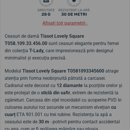
GREUTATE
REZISTENT LA APĂ
28 G
30 DE METRI
Afișați toți parametrii
↓
Ceasuri de damă
Tissot Lovely Square
T058.109.33.456.00
sunt ceasuri elegante pentru femei
din colecția
T-Lady,
care impresionează prin
designul
minimalist și execuția precisă.
Modelul
Tissot Lovely Square T0581093345600
atrage
atenția prin forma neobișnuită pătrată a carcasei.
Cadranul este decorat cu
12 diamante
la pozițiile orelor și
este protejat de o
sticlă din safir
, extrem de rezistentă la
zgârieturi. Carcasa din oțel inoxidabil cu acoperire PVD în
culoarea aurului roz ascunde un mecanism elvețian
cu
cuarț
ETA 901.001 cu trei rubine.
Rezistența la apă a
ceasului este de
30 m
- potrivit pentru contact accidental
cu apa, cum ar fi spălarea mâinilor sau ploaia.