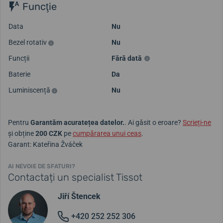
Funcţie
Data
Nu
Bezel rotativ
Nu
Funcții
Fără dată
Baterie
Da
Luminiscență
Nu
Pentru
Garantăm acuratețea datelor.
. Ai găsit o eroare?
Scrieți-ne
și obține
200 CZK
pe
cumpărarea unui ceas
.
Garant: Kateřina Žváček
AI NEVOIE DE SFATURI?
Contactați un specialist Tissot
Jiří Štencek
+420 252 252 306