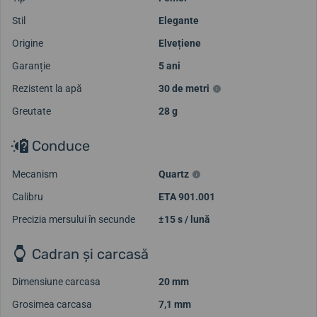
Stil
Elegante
Origine
Elvețiene
Garanție
5 ani
Rezistent la apă
30 de metri
Greutate
28 g
Conduce
Mecanism
Quartz
Calibru
ETA 901.001
Precizia mersului în secunde
±15 s / lună
Cadran și carcasă
Dimensiune carcasa
20 mm
Grosimea carcasa
7,1 mm