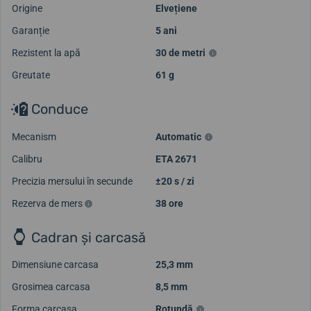
Origine
Elvețiene
Garanție
5 ani
Rezistent la apă
30 de metri
Greutate
61 g
Conduce
Mecanism
Automatic
Calibru
ETA 2671
Precizia mersului în secunde
±20 s / zi
Rezerva de mers
38 ore
Cadran și carcasă
Dimensiune carcasa
25,3 mm
Grosimea carcasa
8,5 mm
Forma carcasa
Rotundă