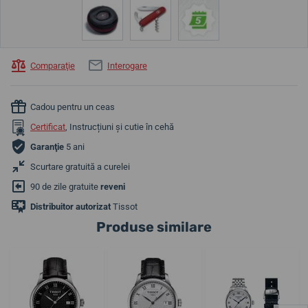
Comparaţie
Interogare
Cadou pentru un ceas
Certificat
, Instrucțiuni și cutie în cehă
Garanţie
5 ani
Scurtare gratuită a curelei
90 de zile gratuite
reveni
Distribuitor autorizat
Tissot
Produse similare