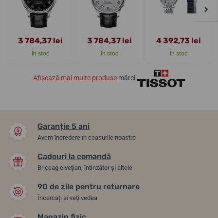
3 784,37 lei
3 784,37 lei
4 392,73 lei
În stoc
În stoc
În stoc
Afișează mai multe produse
mărci
Garanție 5 ani
Avem încredere în ceasurile noastre
Cadouri la comandă
Briceag elvețian, întinzător și altele
90 de zile pentru returnare
Încercați și veți vedea
Magazin fizic