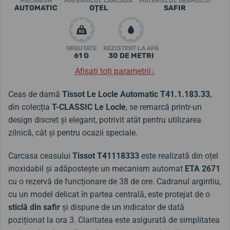
MECANISM
MATERIALUL CARCASA
MATERIALUL GEAMULUI
AUTOMATIC
OȚEL
SAFIR
GREUTATE
REZISTENT LA APĂ
61 G
30 DE METRI
Afișați toți parametrii
↓
Ceas de damă
Tissot Le Locle Automatic
T41.1.183.33
,
din colecția
T-CLASSIC Le Locle
, se remarcă printr-un
design discret și elegant, potrivit atât pentru utilizarea
zilnică, cât și pentru ocazii speciale.
Carcasa ceasului
Tissot
T41118333
este realizată din oțel
inoxidabil și adăpostește un mecanism automat
ETA 2671
cu o rezervă de funcționare de 38 de ore. Cadranul argintiu,
cu un model delicat în partea centrală, este protejat de o
sticlă din safir
și dispune de un indicator de dată
poziționat la ora 3. Claritatea este asigurată de simplitatea