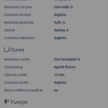
Materialul carcasa
Oțel nobil
Culoarea carcasei
Argintiu
Materialul geamului
Safir
Cadran
Analog
Culoarea cadranului
Argintiu
Curea
Materialul curelei
Oțel inoxidabil
Cataramă
Agrafă fluture
Lățimea curelei
12 mm
Culoarea curelei
Argintiu
Bare cu eliberare rapidă
nu
Funcţie