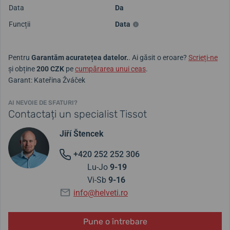
Data
Da
Funcții
Data
Pentru
Garantăm acuratețea datelor.
. Ai găsit o eroare?
Scrieți-ne
și obține
200 CZK
pe
cumpărarea unui ceas
.
Garant: Kateřina Žváček
AI NEVOIE DE SFATURI?
Contactați un specialist Tissot
Jiří Štencek
+420 252 252 306
Lu-Jo
9-19
Vi-Sb
9-16
info@helveti.ro
Pune o întrebare