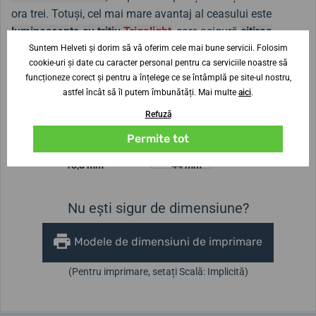
ora trei. Totuși, cel mai mare avantaj al ceasului este
luminescența cu tritiu
Trigalight
, care asigură
citirea
ceasului în întuneric, fără nicio sursă de lumină, timp de
Suntem Helveti și dorim să vă oferim cele mai bune servicii. Folosim
cookie-uri și date cu caracter personal pentru ca serviciile noastre să
până la 25 de ani
.
funcționeze corect și pentru a înțelege ce se întâmplă pe site-ul nostru,
astfel încât să îl putem îmbunătăți. Mai multe
aici
.
Refuză
Lățimea curelei
22 mm
Permite tot
Înălțimea carcasei
Diametrul carcasei
13,8 mm
44 mm
Nu ești sigur de dimensiune?
Modele de dimensiuni de imprimare
(Pentru imprimare, setați Scală: Implicită)