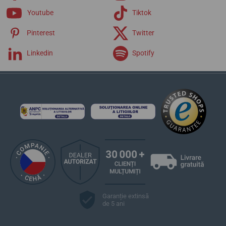
Youtube
Tiktok
Pinterest
Twitter
Linkedin
Spotify
Garanție extinsă
de 5 ani