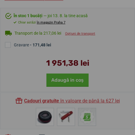
În stoc 1 bucăți
— joi 13. 8. la tine acasă
Chiar astăzi
în magazin Praha 7
Transport de la 217,06 lei
Opțiuni de transport
Gravare
- 171,48 lei
1 951,38 lei
Adaugă in coş
Cadouri gratuite
în valoare de până la 627 lei