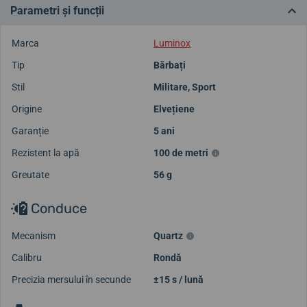
Parametri și funcții
Marca
Luminox
Tip
Bărbați
Stil
Militare
,
Sport
Origine
Elvețiene
Garanție
5 ani
Rezistent la apă
100 de metri
Greutate
56 g
Conduce
Mecanism
Quartz
Calibru
Rondă
Precizia mersului în secunde
±15 s / lună