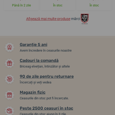
Până în 2 zile
În stoc
În stoc
Afișează mai multe produse
mărci
Garanție 5 ani
Avem încredere în ceasurile noastre
Cadouri la comandă
Briceag elvețian, întinzător și altele
90 de zile pentru returnare
Încercați și veți vedea
Magazin fizic
Ceasurile din stoc pot fi încercate.
Peste 2500 ceasuri în stoc
Ceasurile din stoc ajung în 3 zile.