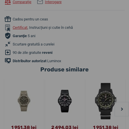
Comparaţie
Interogare
Cadou pentru un ceas
Certificat
, Instrucțiuni și cutie în cehă
Garanţie
5 ani
Scurtare gratuită a curelei
90 de zile gratuite
reveni
Distribuitor autorizat
Luminox
Produse similare
1 951,38 lei
2 494,03 lei
1 951,38 lei