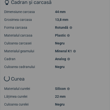
Cadran și carcasă
Dimensiune carcasa
44 mm
Grosimea carcasa
13,8 mm
Forma carcasa
Rotundă
Materialul carcasa
Plastic
Culoarea carcasei
Negru
Materialul geamului
Mineral K1
Cadran
Analog
Culoarea cadranului
Negru
Curea
Materialul curelei
Silicon
Lățimea curelei
22 mm
Culoarea curelei
Negru