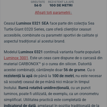
GREUTATE
REZISTENT LA APĂ
56 G
100 DE METRI
Afișați toți parametrii
↓
Ceasul
Luminox 0321 SEA
face parte din colecția Sea
Turtle Giant 0320 Series, care oferă clienților ceasuri
accesibile, combinate cu parametri sportivi de calitate și
aspectul tradițional al acestui brand.
Modelul
Luminox 0321
continuă varianta foarte populară
Luminox 3001
. Este un ceas care dispune de o carcasă din
material CARBONOX™ și o curea din silicon. Datorită
acestei combinații, cântărește doar
56 de grame
.
Cu o
rezistență la apă
de până la
100 de metri
, nu este necesar
să scoateți ceasul de pe mână nici măcar în timpul
înotului.
Ramă rotativă unidirecțională
, cu un punct
luminos, poate fi utilizată, de exemplu, ca un cronometru
simplificat. Utilitatea practică este completată de
indicatorul de dată
, amplasat în poziția tradițională de la