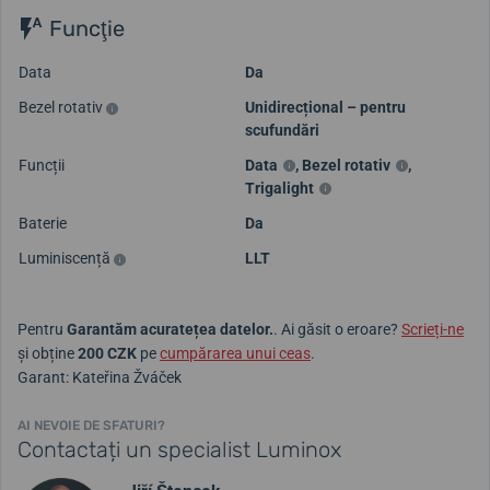
Funcţie
Data
Da
Bezel rotativ
Unidirecțional – pentru
scufundări
Funcții
Data
,
Bezel rotativ
,
Trigalight
Baterie
Da
Luminiscență
LLT
Pentru
Garantăm acuratețea datelor.
. Ai găsit o eroare?
Scrieți-ne
și obține
200 CZK
pe
cumpărarea unui ceas
.
Garant: Kateřina Žváček
AI NEVOIE DE SFATURI?
Contactați un specialist Luminox