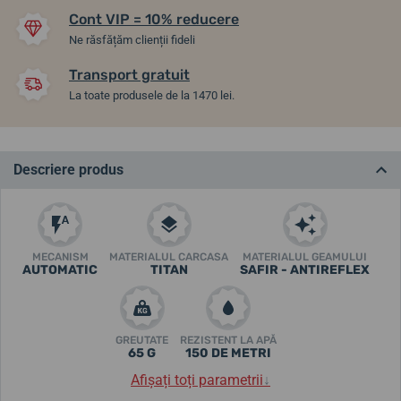
Cont VIP = 10% reducere
Ne răsfățăm clienții fideli
Transport gratuit
La toate produsele de la 1470 lei.
Descriere produs
MECANISM
MATERIALUL CARCASA
MATERIALUL GEAMULUI
AUTOMATIC
TITAN
SAFIR - ANTIREFLEX
GREUTATE
REZISTENT LA APĂ
65 G
150 DE METRI
Afișați toți parametrii
↓