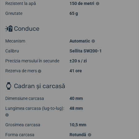
Rezistent la apă
150 de metri
Greutate
65 g
Conduce
Mecanism
Automatic
Calibru
Sellita SW200-1
Precizia mersului în secunde
±20 s / zi
Rezerva de mers
41 ore
Cadran și carcasă
Dimensiune carcasa
40 mm
Lungimea carcasa (lug-to-lug):
48 mm
Grosimea carcasa
10,5 mm
Forma carcasa
Rotundă
Încarcă mai multe videoclipuri