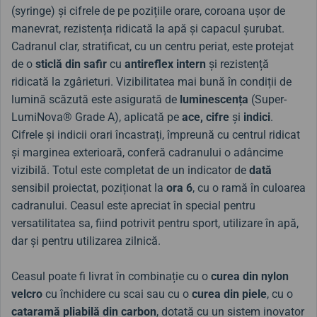
(syringe) și cifrele de pe pozițiile orare, coroana ușor de
manevrat, rezistența ridicată la apă și capacul șurubat.
Cadranul clar, stratificat, cu un centru periat, este protejat
de o
sticlă din safir
cu
antireflex intern
și rezistență
ridicată la zgârieturi. Vizibilitatea mai bună în condiții de
lumină scăzută este asigurată de
luminescența
(Super-
LumiNova® Grade A), aplicată pe
ace, cifre
și
indici
.
Cifrele și indicii orari încastrați, împreună cu centrul ridicat
și marginea exterioară, conferă cadranului o adâncime
vizibilă. Totul este completat de un indicator de
dată
sensibil proiectat, poziționat la
ora 6
, cu o ramă în culoarea
cadranului. Ceasul este apreciat în special pentru
versatilitatea sa, fiind potrivit pentru sport, utilizare în apă,
dar și pentru utilizarea zilnică.
Ceasul poate fi livrat în combinație cu o
curea din nylon
velcro
cu închidere cu scai sau cu o
curea din piele
, cu o
cataramă pliabilă din carbon
, dotată cu un sistem inovator