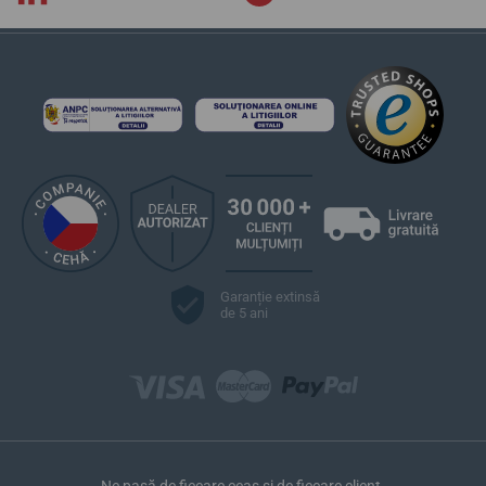
2504 Biel, Elveția / info@formexwatch.com
Linii de modele populare Formex
Aria
Essence
Essence Leggera
Essence Ceramica
Field Automatic
Reef
Stratos
Lunety
curele Formex
Garanție extinsă
de 5 ani