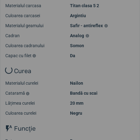
Materialul carcasa
Titan clasa 5 2
Culoarea carcasei
Argintiu
Materialul geamului
Safir - antireflex
Cadran
Analog
Culoarea cadranului
Somon
Capac cu filet
Da
Curea
Materialul curelei
Nailon
Cataramă
Bandă cu scai
Lățimea curelei
20 mm
Culoarea curelei
Negru
Funcţie