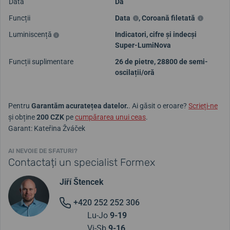
Data
Da
Funcții
Data
,
Coroană filetată
Luminiscență
Indicatori, cifre și indecși
Super-LumiNova
Funcții suplimentare
26 de pietre, 28800 de semi-
oscilații/oră
Pentru
Garantăm acuratețea datelor.
. Ai găsit o eroare?
Scrieți-ne
și obține
200 CZK
pe
cumpărarea unui ceas
.
Garant: Kateřina Žváček
AI NEVOIE DE SFATURI?
Contactați un specialist Formex
Jiří Štencek
+420 252 252 306
Lu-Jo
9-19
Vi-Sb
9-16