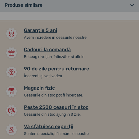
Produse similare
ÎN MAGAZIN
NOUTATE
Garanție 5 ani
Avem încredere în ceasurile noastre
Cadouri la comandă
Briceag elvețian, întinzător și altele
90 de zile pentru returnare
Încercați și veți vedea
Magazin fizic
Formex Field Automatic Gen
Formex Field Automatic Gen
Ceasurile din stoc pot fi încercate.
2 Golden Honey Nylon-
2 Deep Blue Nylon-Velcro
Velcro Khaki Green
Blue 0660.1.6532.844
0660.1.6585.877
Peste 2500 ceasuri în stoc
Ceasurile din stoc ajung în 3 zile.
Până în 2-3 săptămâni
Vă sfătuiesc experții
vineri 14. 8. la tine acasă
4. 9. la tine acasă
În stoc
Suntem specialiști în mărcile noastre
4 509,63 lei
4 509,63 lei