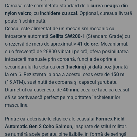
Carcasa este completată standard de o
curea neagră din
nylon velcro
, cu
închidere cu scai
. Opțional, cureaua livrată
poate fi schimbată.
Ceasul este alimentat de un mecanism mecanic cu
întoarcere automată
Sellita SW200-1
(Standard Grade) cu
o rezervă de mers de aproximativ
41 de ore
. Mecanismul,
cu o frecvență de 28800 vibrații pe oră, oferă posibilitatea
întoarcerii manuale prin coroană, funcția de oprire a
secundarului la setarea orei (
hacking
) și
dată
poziționată
la ora 6. Rezistența la apă a acestui ceas este de
150 m
(15 ATM), susținută de coroana și capacul șurubate.
Diametrul carcasei este de
40 mm
, ceea ce face ca ceasul
să se potrivească perfect pe majoritatea încheieturilor
masculine.
Printre caracteristicile clasice ale ceasului
Formex Field
Automatic Gen 2 Coho Salmon
, inspirate de stilul militar,
se numără acele periate, bine lizibile, în formă de seringă