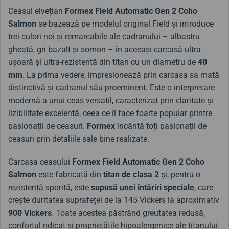
Ceasul elvețian
Formex Field Automatic Gen 2 Coho
Salmon
se bazează pe modelul original Field și introduce
trei culori noi și remarcabile ale cadranului – albastru
gheață, gri bazalt și somon – în aceeași carcasă ultra-
ușoară și ultra-rezistentă din titan cu un diametru de
40
mm
. La prima vedere, impresionează prin carcasa sa mată
distinctivă și cadranul său proeminent. Este o interpretare
modernă a unui ceas versatil, caracterizat prin claritate și
lizibilitate excelentă, ceea ce îl face foarte popular printre
pasionații de ceasuri.
Formex
încântă toți pasionații de
ceasuri prin detaliile sale bine realizate.
Carcasa ceasului
Formex Field Automatic Gen 2 Coho
Salmon
este fabricată din
titan de clasa 2
și, pentru o
rezistență sporită, este
supusă unei întăriri speciale
, care
crește duritatea suprafeței de la 145 Vickers la aproximativ
900 Vickers
. Toate acestea păstrând greutatea redusă,
confortul ridicat și proprietățile hipoalergenice ale titanului.