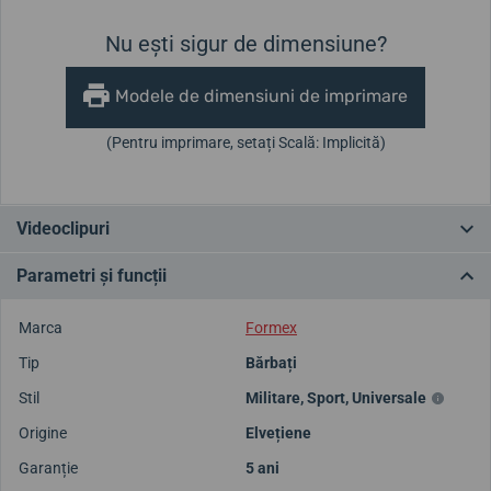
Nu ești sigur de dimensiune?
Modele de dimensiuni de imprimare
(Pentru imprimare, setați Scală: Implicită)
Videoclipuri
Parametri și funcții
Marca
Formex
Tip
Bărbați
Stil
Militare
,
Sport
,
Universale
Origine
Elvețiene
Garanție
5 ani