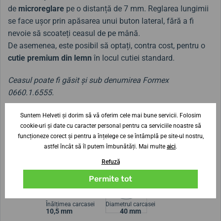
de
microreglare
pe o distanță de 7 mm. Reglarea lungimii
se face ușor prin apăsarea unui buton lateral, fără a fi
nevoie să scoateți ceasul de pe mână.
De asemenea, este posibil să optați, contra cost, pentru o
cutie premium din lemn
în locul cutiei standard.
Ceasul poate fi găsit și sub denumirea Formex
0660.1.6555.
Suntem Helveti și dorim să vă oferim cele mai bune servicii. Folosim
Opțiuni de personalizare:
cookie-uri și date cu caracter personal pentru ca serviciile noastre să
• Curea
funcționeze corect și pentru a înțelege ce se întâmplă pe site-ul nostru,
• Ambalaj
astfel încât să îl putem îmbunătăți. Mai multe
aici
.
Refuză
Lățimea curelei
Permite tot
20 mm
Înălțimea carcasei
Diametrul carcasei
10,5 mm
40 mm