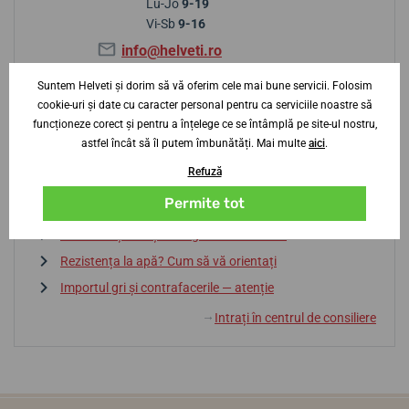
Lu-Jo
9-19
Vi-Sb
9-16
info@helveti.ro
Suntem Helveti și dorim să vă oferim cele mai bune servicii. Folosim
cookie-uri și date cu caracter personal pentru ca serviciile noastre să
Sfaturi de la centrul de consiliere
funcționeze corect și pentru a înțelege ce se întâmplă pe site-ul nostru,
astfel încât să îl putem îmbunătăți. Mai multe
aici
.
Refuză
Baterie sau automatic? Avantaje și dezavantaje
Permite tot
Dicționar de termeni
La ce să fiți atenți la alegerea unui ceas?
Rezistența la apă? Cum să vă orientați
Importul gri și contrafacerile — atenție
Intrați în centrul de consiliere
↓