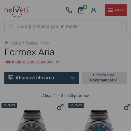
0
Menu
Mărci
Formex
Aria
Formex Aria
Mai multe despre categorie
Filtrează după:
Afișează filtrarea
Recomandat
Afișat 1 — 3 din
3
produse
NOUTATE
NOUTATE