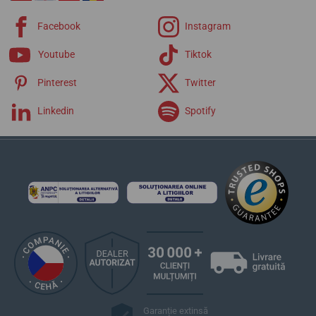
Facebook
Instagram
Youtube
Tiktok
Pinterest
Twitter
Linkedin
Spotify
Garanție extinsă