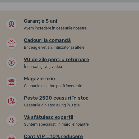
ÎN MAGAZIN
ÎN MAGAZIN
Garanție 5 ani
Avem încredere în ceasurile noastre
Cadouri la comandă
Briceag elvețian, întinzător și altele
90 de zile pentru returnare
Încercați și veți vedea
Magazin fizic
Boccia Titanium 3674-01
Boccia Titanium 3324-01
Ceasurile din stoc pot fi încercate.
Peste 2500 ceasuri în stoc
14. 8. la tine acasă
14. 8. la tine acasă
Ceasurile din stoc ajung în 3 zile.
În stoc
În stoc
582,38 lei
517,43 lei
Vă sfătuiesc experții
Suntem specialiști în mărcile noastre
Cont VIP = 10% reducere