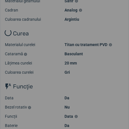
Materialul geamului
Safir
Cadran
Analog
Culoarea cadranului
Argintiu
Curea
Materialul curelei
Titan cu tratament PVD
Cataramă
Basculant
Lățimea curelei
20 mm
Culoarea curelei
Gri
Funcţie
Data
Da
Bezel rotativ
Nu
Funcții
Data
Baterie
Da