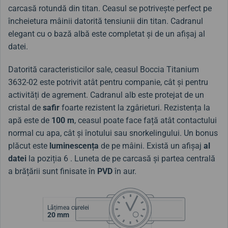
carcasă rotundă din titan. Ceasul se potrivește perfect pe
încheietura mâinii datorită tensiunii din titan. Cadranul
elegant cu o bază albă este completat și de un afișaj al
datei.
Datorită caracteristicilor sale, ceasul Boccia Titanium
3632-02 este potrivit atât pentru companie, cât și pentru
activități de agrement. Cadranul alb este protejat de un
cristal de
safir
foarte rezistent la zgârieturi. Rezistența la
apă este de
100 m
, ceasul poate face față atât contactului
normal cu apa, cât și înotului sau snorkelingului. Un bonus
plăcut este
luminescența
de pe mâini. Există un afișaj
al
datei
la poziția 6 . Luneta de pe carcasă și partea centrală
a brățării sunt finisate în
PVD
în aur.
Lățimea curelei
20 mm