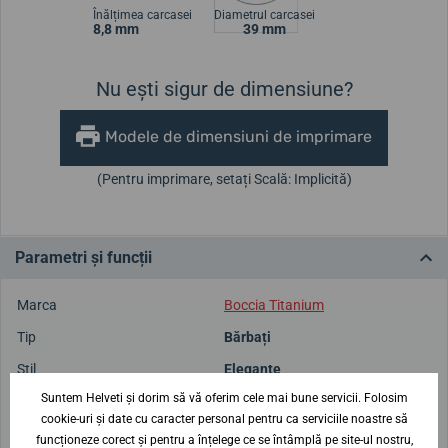
Înălțimea carcasei
Diametrul carcasei
8,8 mm
39 mm
Nu ești sigur de dimensiune?
Modele de dimensiuni de imprimare
(Pentru imprimare, setați Scală: Implicită)
Parametri și funcții
Marca
Boccia Titanium
Tip
Bărbați
Stil
Elegante
Suntem Helveti și dorim să vă oferim cele mai bune servicii. Folosim
Origine
German
cookie-uri și date cu caracter personal pentru ca serviciile noastre să
Garanție
5 ani
funcționeze corect și pentru a înțelege ce se întâmplă pe site-ul nostru,