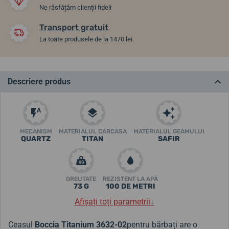
Ne răsfățăm clienții fideli
Transport gratuit
La toate produsele de la 1470 lei.
Descriere produs
MECANISM
MATERIALUL CARCASA
MATERIALUL GEAMULUI
QUARTZ
TITAN
SAFIR
GREUTATE
REZISTENT LA APĂ
73 G
100 DE METRI
Afișați toți parametrii
↓
Ceasul
Boccia Titanium 3632-02
pentru bărbați are o