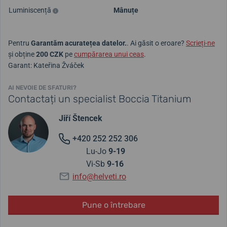
Luminiscență
Mânuțe
Pentru
Garantăm acuratețea datelor.
. Ai găsit o eroare?
Scrieți-ne
și obține
200 CZK
pe
cumpărarea unui ceas
.
Garant: Kateřina Žváček
AI NEVOIE DE SFATURI?
Contactați un specialist Boccia Titanium
Jiří Štencek
+420 252 252 306
Lu-Jo
9-19
Vi-Sb
9-16
info@helveti.ro
Pune o întrebare