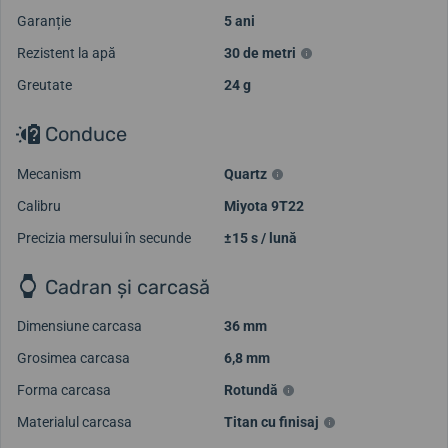
Garanție
5 ani
Rezistent la apă
30 de metri
Greutate
24 g
Conduce
Mecanism
Quartz
Calibru
Miyota 9T22
Precizia mersului în secunde
±15 s / lună
Cadran și carcasă
Dimensiune carcasa
36 mm
Grosimea carcasa
6,8 mm
Forma carcasa
Rotundă
Materialul carcasa
Titan cu finisaj