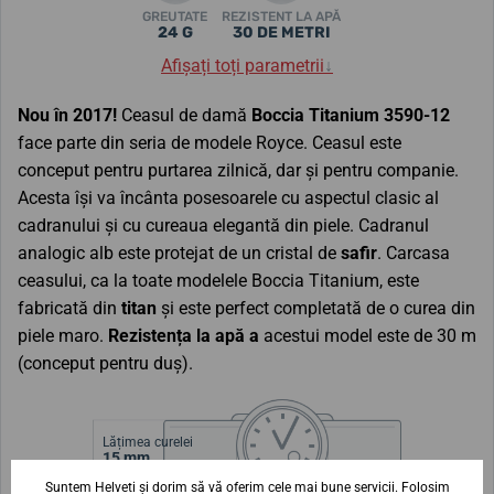
GREUTATE
REZISTENT LA APĂ
24 G
30 DE METRI
Afișați toți parametrii
↓
Nou în 2017!
Ceasul de damă
Boccia Titanium
3590-12
face parte din seria de modele Royce. Ceasul este
conceput pentru purtarea zilnică, dar și pentru companie.
Acesta își va încânta posesoarele cu aspectul clasic al
cadranului și cu cureaua elegantă din piele. Cadranul
analogic alb este protejat de un cristal de
safir
. Carcasa
ceasului, ca la toate modelele Boccia Titanium, este
fabricată din
titan
și este perfect completată de o curea din
piele maro.
Rezistența la apă a
acestui model este de 30 m
(conceput pentru duș).
Lățimea curelei
15 mm
Suntem Helveti și dorim să vă oferim cele mai bune servicii. Folosim