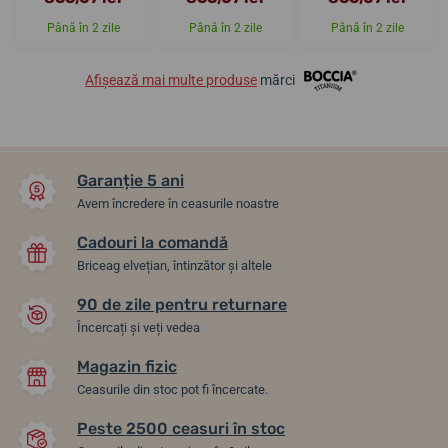
Până în 2 zile
Până în 2 zile
Până în 2 zile
Afișează mai multe produse
mărci
Garanție 5 ani
Avem încredere în ceasurile noastre
Cadouri la comandă
Briceag elvețian, întinzător și altele
90 de zile pentru returnare
Încercați și veți vedea
Magazin fizic
Ceasurile din stoc pot fi încercate.
Peste 2500 ceasuri în stoc