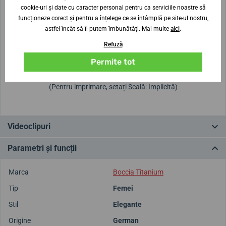
Înălțimea carcasei
Diametrul carcasei
cookie-uri și date cu caracter personal pentru ca serviciile noastre să
6,8 mm
36 mm
funcționeze corect și pentru a înțelege ce se întâmplă pe site-ul nostru,
astfel încât să îl putem îmbunătăți. Mai multe
aici
.
Nu ești sigur de dimensiune?
Refuză
Permite tot
Modele de dimensiuni de imprimare
(Pentru imprimare, setați Scală: Implicită)
Videoclipuri
Parametri și funcții
Marca
Boccia Titanium
Tip
Femei
Stil
Elegante
Origine
German