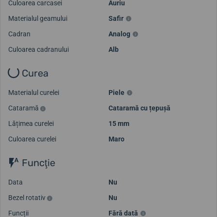
Culoarea carcasei
Auriu
Materialul geamului
Safir
Cadran
Analog
Culoarea cadranului
Alb
Curea
Materialul curelei
Piele
Cataramă
Cataramă cu țepușă
Lățimea curelei
15 mm
Culoarea curelei
Maro
Funcţie
Data
Nu
Bezel rotativ
Nu
Funcții
Fără dată