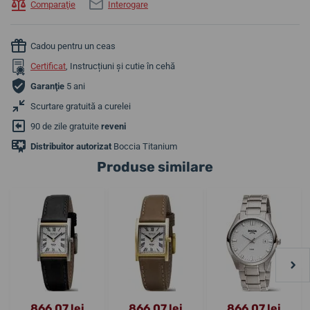
Comparaţie
Interogare
Cadou pentru un ceas
Certificat
, Instrucțiuni și cutie în cehă
Garanţie
5 ani
Scurtare gratuită a curelei
90 de zile gratuite
reveni
Distribuitor autorizat
Boccia Titanium
Produse similare
866,07 lei
866,07 lei
866,07 lei