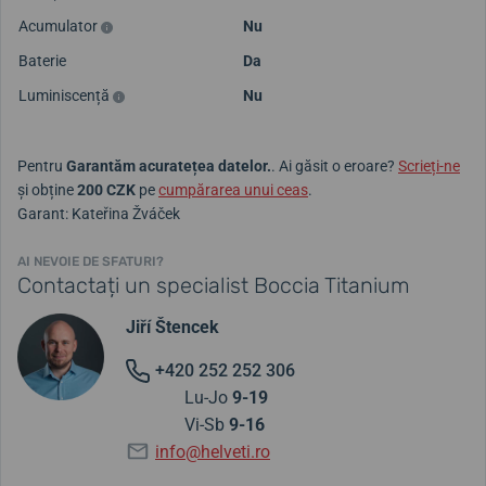
Acumulator
Nu
Baterie
Da
Luminiscență
Nu
Pentru
Garantăm acuratețea datelor.
. Ai găsit o eroare?
Scrieți-ne
și obține
200 CZK
pe
cumpărarea unui ceas
.
Garant: Kateřina Žváček
AI NEVOIE DE SFATURI?
Contactați un specialist Boccia Titanium
Jiří Štencek
+420 252 252 306
Lu-Jo
9-19
Vi-Sb
9-16
info@helveti.ro