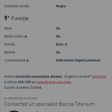
Culoarea curelei
Negru
Funcţie
Data
Da
Bezel rotativ
Nu
Funcții
Data
Baterie
Da
Luminiscență
Indicatoare SuperLuminova
Pentru
Garantăm acuratețea datelor.
. Ai găsit o eroare?
Scrieți-ne
și obține
200 CZK
pe
cumpărarea unui ceas
.
Garant: Kateřina Žváček
AI NEVOIE DE SFATURI?
Contactați un specialist Boccia Titanium