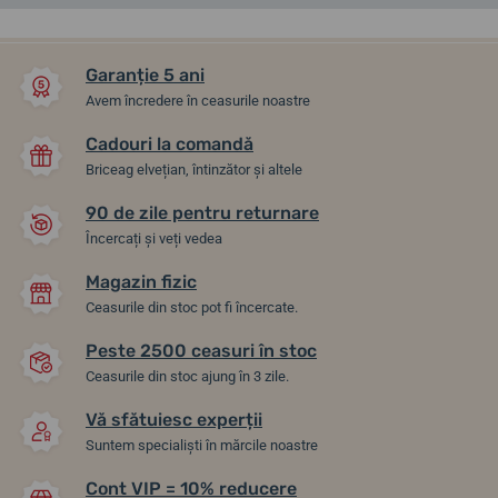
ÎN MAGAZIN
Garanție 5 ani
Avem încredere în ceasurile noastre
Cadouri la comandă
Briceag elvețian, întinzător și altele
90 de zile pentru returnare
Încercați și veți vedea
Magazin fizic
Boccia Titanium 3737-02
Boccia Titanium 3353-01
Ceasurile din stoc pot fi încercate.
Peste 2500 ceasuri în stoc
joi 13. 8. la tine acasă
14. 8. la tine acasă
Ceasurile din stoc ajung în 3 zile.
În stoc
Până în 2 zile
1 169,96 lei
909,49 lei
Vă sfătuiesc experții
Suntem specialiști în mărcile noastre
Cont VIP = 10% reducere