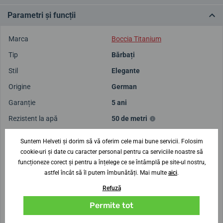
Parametri și funcții
Marca
Boccia Titanium
Tip
Bărbați
Stil
Elegante
Origine
German
Garanție
5 ani
Rezistent la apă
50 de metri
Greutate
28 g
Suntem Helveti și dorim să vă oferim cele mai bune servicii. Folosim
cookie-uri și date cu caracter personal pentru ca serviciile noastre să
Conduce
funcționeze corect și pentru a înțelege ce se întâmplă pe site-ul nostru,
astfel încât să îl putem îmbunătăți. Mai multe
aici
.
Mecanism
Quartz
Refuză
Calibru
Seiko VX32
Permite tot
Precizia mersului în secunde
±15 s / lună