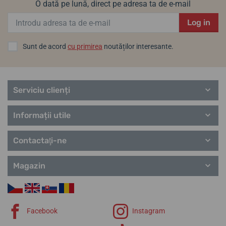
O dată pe lună, direct pe adresa ta de e-mail
Boccia Titanium.
Log in
Informații despre producător: Tutima Uhrenfabrik GmbH,
Trendelbuscher Weg 16-18, 27770 Ganderkesee, Germania /
Sunt de acord
cu primirea
noutăților interesante.
info@bocciatitanium.de
Linii de modele populare Boccia Titanium
Ceramic
Serviciu clienți
Classic
Dress
Informații utile
Outside
Solar
Contactaţi-ne
Sport
Style
Superslim
Magazin
Trend
Royce
Facebook
Instagram