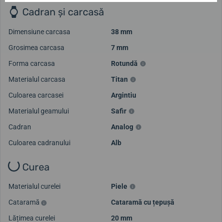
Cadran și carcasă
Dimensiune carcasa
38 mm
Grosimea carcasa
7 mm
Forma carcasa
Rotundă
Materialul carcasa
Titan
Culoarea carcasei
Argintiu
Încarcă mai multe videoclipuri
Materialul geamului
Safir
Cadran
Analog
Culoarea cadranului
Alb
Curea
Materialul curelei
Piele
Cataramă
Cataramă cu țepușă
Lățimea curelei
20 mm