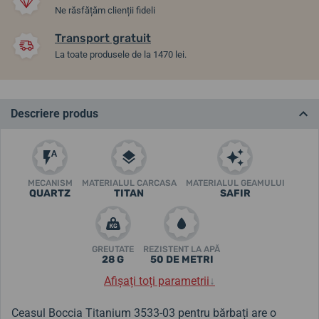
Ne răsfățăm clienții fideli
Transport gratuit
La toate produsele de la 1470 lei.
Descriere produs
MECANISM
MATERIALUL CARCASA
MATERIALUL GEAMULUI
QUARTZ
TITAN
SAFIR
GREUTATE
REZISTENT LA APĂ
28 G
50 DE METRI
Afișați toți parametrii
↓
Ceasul Boccia Titanium 3533-03 pentru bărbați are o