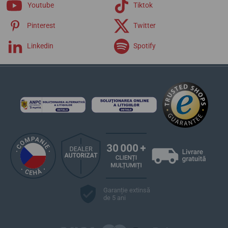
Youtube
Tiktok
Pinterest
Twitter
Linkedin
Spotify
Garanție extinsă
de 5 ani