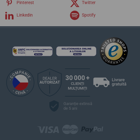
Pinterest
Twitter
Linkedin
Spotify
Garanție extinsă
de 5 ani