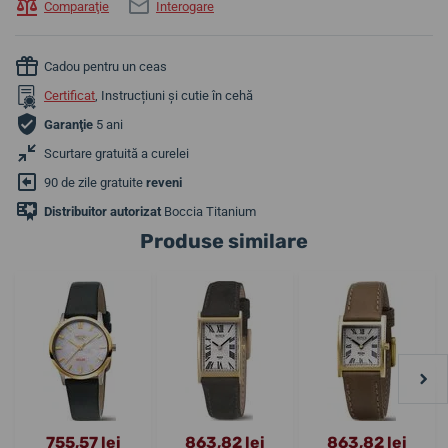
Comparaţie
Interogare
Cadou pentru un ceas
Certificat
, Instrucțiuni și cutie în cehă
Garanţie
5 ani
Scurtare gratuită a curelei
90 de zile gratuite
reveni
Distribuitor autorizat
Boccia Titanium
Produse similare
755,57 lei
863,82 lei
863,82 lei