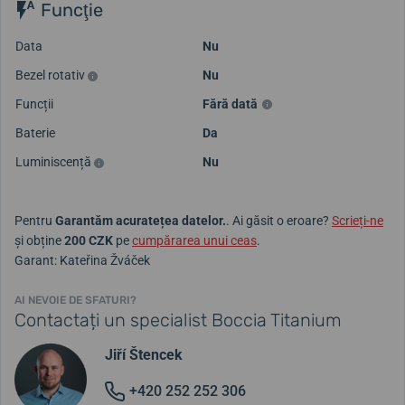
Funcţie
Data
Nu
Bezel rotativ
Nu
Funcții
Fără dată
Baterie
Da
Luminiscență
Nu
Pentru
Garantăm acuratețea datelor.
. Ai găsit o eroare?
Scrieți-ne
și obține
200 CZK
pe
cumpărarea unui ceas
.
Garant: Kateřina Žváček
AI NEVOIE DE SFATURI?
Contactați un specialist Boccia Titanium
Jiří Štencek
+420 252 252 306