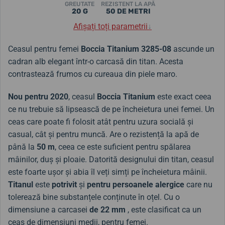
GREUTATE
REZISTENT LA APĂ
20 G
50 DE METRI
Afișați toți parametrii
↓
Ceasul pentru femei
Boccia Titanium
3285-08
ascunde un
cadran alb elegant într-o carcasă din titan. Acesta
contrastează frumos cu cureaua din piele maro.
Nou pentru 2020
, ceasul
Boccia Titanium
este exact ceea
ce nu trebuie să lipsească de pe încheietura unei femei. Un
ceas care poate fi folosit atât pentru uzura socială și
casual, cât și pentru muncă. Are o rezistență la apă de
până la
50 m
, ceea ce este suficient pentru spălarea
mâinilor, duș și ploaie. Datorită designului din titan, ceasul
este foarte ușor și abia îl veți simți pe încheietura mâinii.
Titanul
este
potrivit
și
pentru persoanele alergice
care nu
tolerează bine substanțele conținute în oțel. Cu o
dimensiune a carcasei
de 22
mm
, este clasificat ca un
ceas de dimensiuni medii, pentru femei.