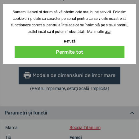
Suntem Helveti și dorim să vă oferim cele mai bune servicii. Folosim
cookie-uri și date cu caracter personal pentru ca serviciile noastre să
Lățimea curelei
18 mm
funcționeze corect și pentru a înțelege ce se întâmplă pe site-ul nostru,
astfel încât să îl putem îmbunătăți. Mai multe
aici
.
Înălțimea carcasei
Diametrul carcasei
Refuză
7 mm
21 x 34 mm
Permite tot
Nu ești sigur de dimensiune?
Modele de dimensiuni de imprimare
(Pentru imprimare, setați Scală: Implicită)
Parametri și funcții
Marca
Boccia Titanium
Tip
Femei