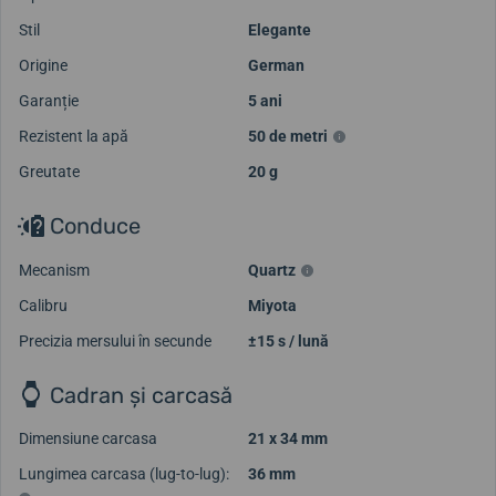
Stil
Elegante
Origine
German
Garanție
5 ani
Rezistent la apă
50 de metri
Greutate
20 g
Conduce
Mecanism
Quartz
Calibru
Miyota
Precizia mersului în secunde
±15 s / lună
Cadran și carcasă
Dimensiune carcasa
21 x 34 mm
Lungimea carcasa (lug-to-lug):
36 mm