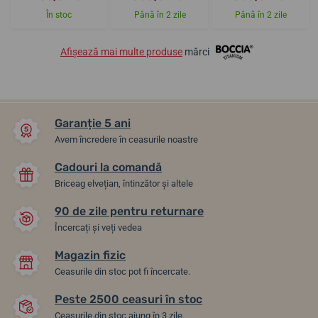
În stoc
Până în 2 zile
Până în 2 zile
Afișează mai multe produse
mărci
Garanție 5 ani
Avem încredere în ceasurile noastre
Cadouri la comandă
Briceag elvețian, întinzător și altele
90 de zile pentru returnare
Încercați și veți vedea
Magazin fizic
Ceasurile din stoc pot fi încercate.
Peste 2500 ceasuri în stoc
Ceasurile din stoc ajung în 3 zile.