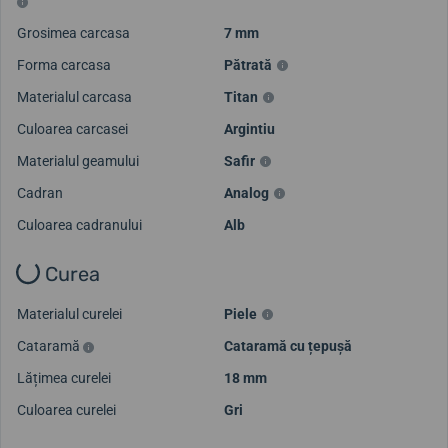
Grosimea carcasa
7 mm
Forma carcasa
Pătrată
Materialul carcasa
Titan
Culoarea carcasei
Argintiu
Materialul geamului
Safir
Cadran
Analog
Culoarea cadranului
Alb
Curea
Materialul curelei
Piele
Cataramă
Cataramă cu țepușă
Lățimea curelei
18 mm
Culoarea curelei
Gri