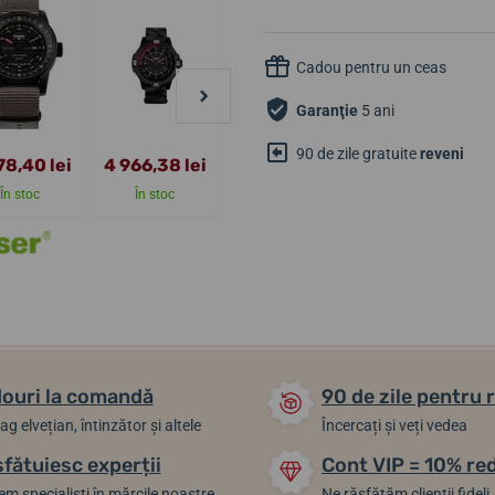
Cadou pentru un ceas
Garanţie
5 ani
90 de zile gratuite
reveni
78,40 lei
4 966,38 lei
5 942,31 lei
3 491,65 lei
În stoc
În stoc
În stoc
În stoc
ouri la comandă
90 de zile pentru 
ag elvețian, întinzător și altele
Încercați și veți vedea
sfătuiesc experții
Cont VIP = 10% re
m specialiști în mărcile noastre
Ne răsfățăm clienții fideli