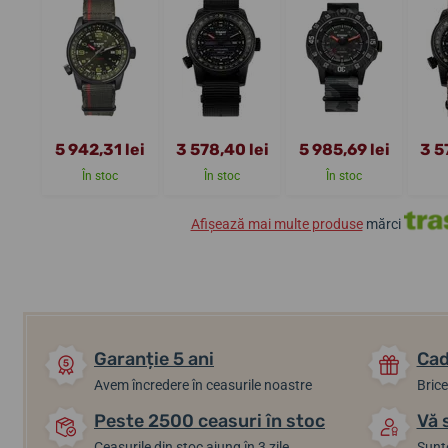
5 942,31 lei
3 578,40 lei
5 985,69 lei
3 5
În stoc
În stoc
În stoc
Afișează mai multe produse
mărci
Garanție 5 ani
Cad
Avem încredere în ceasurile noastre
Brice
Peste 2500 ceasuri în stoc
Vă 
Ceasurile din stoc ajung în 3 zile.
Sunte