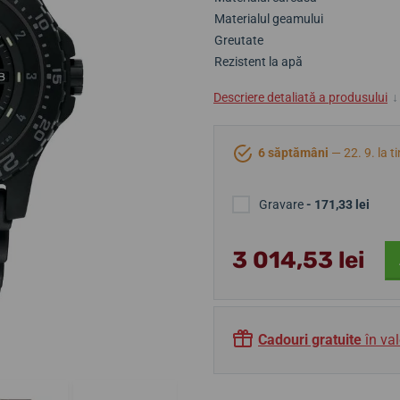
Materialul geamului
Greutate
Rezistent la apă
Descriere detaliată a produsului
↓
6 săptămâni
— 22. 9. la t
Gravare
- 171,33 lei
3 014,53 lei
Cadouri gratuite
în val