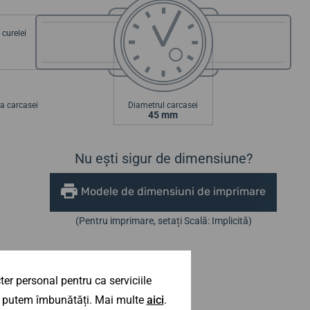
curelei
a carcasei
Diametrul carcasei
45 mm
Nu ești sigur de dimensiune?
Modele de dimensiuni de imprimare
(Pentru imprimare, setați Scală: Implicită)
er personal pentru ca serviciile
 îl putem îmbunătăți. Mai multe
aici
.