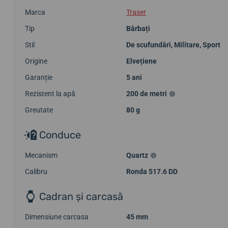
Marca
Traser
Tip
Bărbați
Stil
De scufundări
,
Militare
,
Sport
Origine
Elvețiene
Garanție
5 ani
Rezistent la apă
200 de metri
Greutate
80 g
Conduce
Mecanism
Quartz
Calibru
Ronda 517.6 DD
Cadran și carcasă
Dimensiune carcasa
45 mm