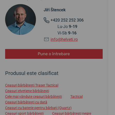
Jiří Štencek
+420 252 252 306
Lu-Jo
9-19
Vi-Sb
9-16
info@helveti.ro
Pune o întrebare
Produsul este clasificat
Ceasuri bărbătești Traser Tactical
Ceasuri elvețiene bărbătești
Cele mai vândute ceasuri bărbătești
Tactical
Ceasuri bărbătești cu dată
Ceasuri cu baterie pentru bărbați (Quartz)
Ceasuri sport bărbătești
Ceasuri bărbătești negre