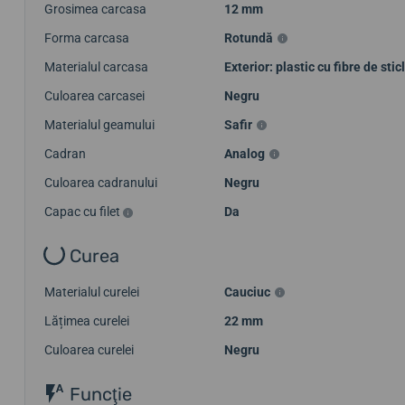
Grosimea carcasa
12 mm
Forma carcasa
Rotundă
Materialul carcasa
Exterior: plastic cu fibre de sticl
Culoarea carcasei
Negru
Materialul geamului
Safir
Cadran
Analog
Culoarea cadranului
Negru
Capac cu filet
Da
Curea
Materialul curelei
Cauciuc
Lățimea curelei
22 mm
Culoarea curelei
Negru
Funcţie