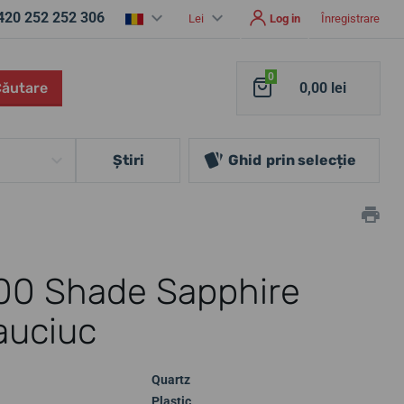
420 252 252 306
Lei
Log in
Înregistrare
0
Căutare
0,00 lei
Ştiri
Ghid
prin selecție
600 Shade Sapphire
auciuc
Quartz
Plastic