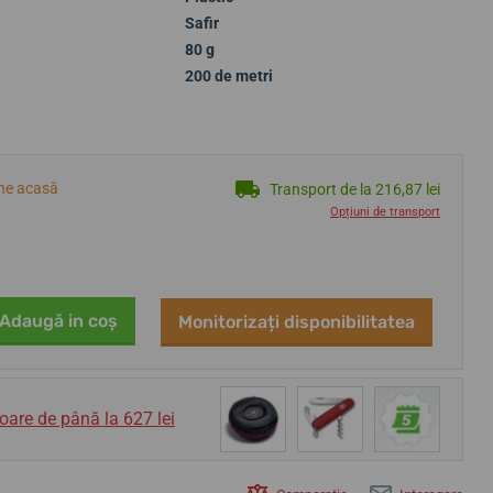
Safir
80 g
200 de metri
ine acasă
Transport de la 216,87 lei
Opțiuni de transport
Adaugă in coş
Monitorizați disponibilitatea
oare de până la 627 lei