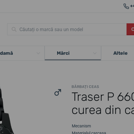
+
 damă
Mărci
Altele
BĂRBAȚI CEAS
Traser P 6
curea din c
Mecanism
Materialul carcasa