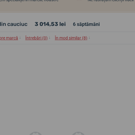
din cauciuc
3 014,53 lei
6 săptămâni
↓
↓
↓
pre marcă
Întrebări (0)
În mod similar (8)