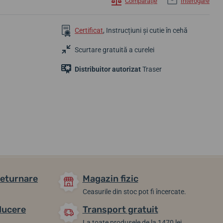
Comparaţie
Interogare
Certificat
, Instrucțiuni și cutie în cehă
Scurtare gratuită a curelei
Distribuitor autorizat
Traser
5 942,31 lei
6 831,49 lei
6 267,62 lei
În stoc
În stoc
În stoc
returnare
Magazin fizic
Ceasurile din stoc pot fi încercate.
ducere
Transport gratuit
La toate produsele de la 1470 lei.