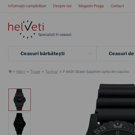
Informații cumpărături
Despre noi
Magazin Praga
Contact
Specialiști în ceasuri
Ceasuri bărbătești
Ceasuri de
Mărci
Traser
Tactical
P 6600 Shade Sapphire curea din cauciuc