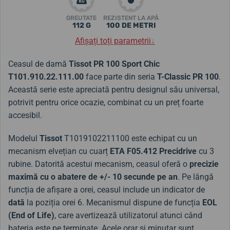
GREUTATE
REZISTENT LA APĂ
112 G
100 DE METRI
Afișați toți parametrii
↓
Ceasul de damă
Tissot PR 100 Sport Chic
T101.910.22.111.00
face parte din seria
T-Classic PR 100
.
Această serie este apreciată pentru designul său universal,
potrivit pentru orice ocazie, combinat cu un preț foarte
accesibil.
Modelul
Tissot
T1019102211100 este echipat cu un
mecanism elvețian cu cuarț
ETA F05.412 Precidrive
cu 3
rubine. Datorită acestui mecanism, ceasul oferă o
precizie
maximă cu o abatere de +/- 10 secunde pe an
. Pe lângă
funcția de afișare a orei, ceasul include un indicator de
dată
la poziția orei 6. Mecanismul dispune de funcția
EOL
(End of Life)
, care avertizează utilizatorul atunci când
bateria este pe terminate. Acele orar și minutar sunt