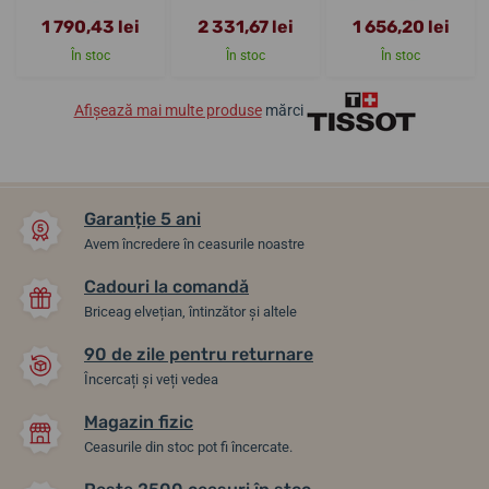
1 790,43 lei
2 331,67 lei
1 656,20 lei
În stoc
În stoc
În stoc
Afișează mai multe produse
mărci
Garanție 5 ani
Avem încredere în ceasurile noastre
Cadouri la comandă
Briceag elvețian, întinzător și altele
90 de zile pentru returnare
Încercați și veți vedea
Magazin fizic
Ceasurile din stoc pot fi încercate.