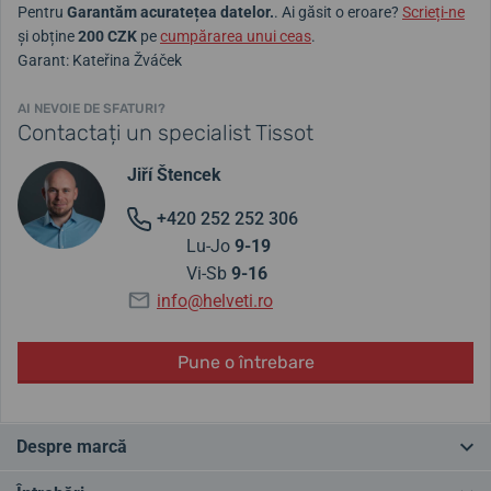
Pentru
Garantăm acuratețea datelor.
. Ai găsit o eroare?
Scrieți-ne
și obține
200 CZK
pe
cumpărarea unui ceas
.
Garant: Kateřina Žváček
AI NEVOIE DE SFATURI?
Contactați un specialist Tissot
Jiří Štencek
+420 252 252 306
Lu-Jo
9-19
Vi-Sb
9-16
info@helveti.ro
Pune o întrebare
Despre marcă
Tissot este o marcă tradițională de ceasuri și cel mai mare