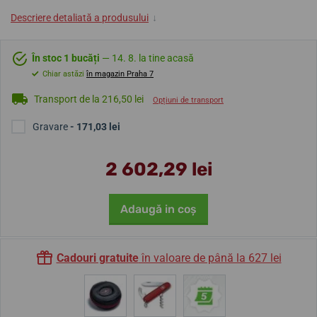
Descriere detaliată a produsului
↓
În stoc 1 bucăți
— 14. 8. la tine acasă
Chiar astăzi
în magazin Praha 7
Transport de la 216,50 lei
Opțiuni de transport
Gravare
- 171,03 lei
2 602,29 lei
Adaugă in coş
Cadouri gratuite
în valoare de până la 627 lei