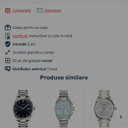
Comparaţie
Interogare
Cadou pentru un ceas
Certificat
, Instrucțiuni și cutie în cehă
Garanţie
5 ani
Scurtare gratuită a curelei
90 de zile gratuite
reveni
Distribuitor autorizat
Tissot
Produse similare