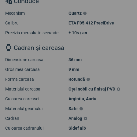
Conduce
Mecanism
Quartz
Calibru
ETA F05.412 PreciDrive
Precizia mersului în secunde
± 10s / an
Cadran și carcasă
Dimensiune carcasa
36 mm
Grosimea carcasa
9 mm
Forma carcasa
Rotundă
Materialul carcasa
Oțel nobil cu finisaj PVD
Culoarea carcasei
Argintiu
,
Auriu
Materialul geamului
Safir
Cadran
Analog
Culoarea cadranului
Sidef alb