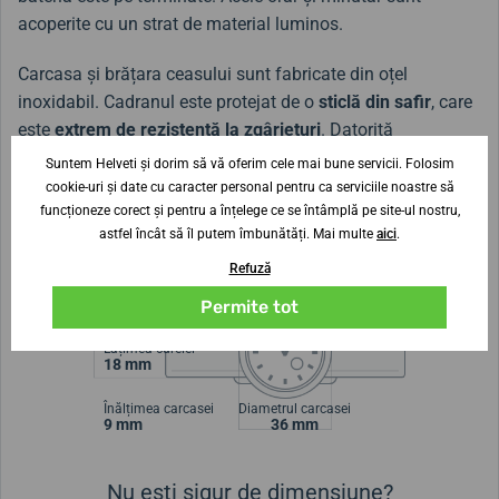
acoperite cu un strat de material luminos.
Carcasa și brățara ceasului sunt fabricate din oțel
inoxidabil. Cadranul este protejat de o
sticlă din safir
, care
este
extrem de rezistentă la zgârieturi
. Datorită
rezistenței la apă de până la 100 metri (10 ATM)
, ceasul
Suntem Helveti și dorim să vă oferim cele mai bune servicii. Folosim
poate fi purtat fără probleme în timpul înotului sau
cookie-uri și date cu caracter personal pentru ca serviciile noastre să
funcționeze corect și pentru a înțelege ce se întâmplă pe site-ul nostru,
snorkelingului. Acesta este un partener excelent atât pentru
astfel încât să îl putem îmbunătăți. Mai multe
aici
.
utilizarea zilnică, cât și pentru activitățile sportive în apă
sau pe uscat.
Refuză
Permite tot
Lățimea curelei
18 mm
Înălțimea carcasei
Diametrul carcasei
9 mm
36 mm
Nu ești sigur de dimensiune?