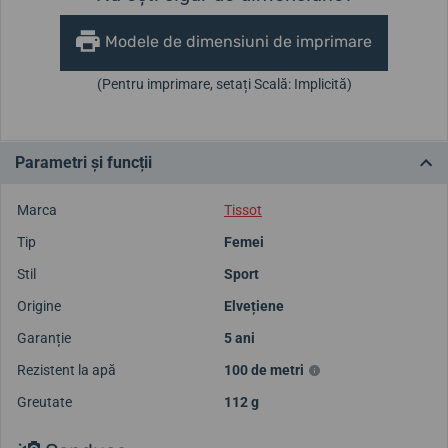
Modele de dimensiuni de imprimare
(Pentru imprimare, setați Scală: Implicită)
Parametri și funcții
Marca
Tissot
Tip
Femei
Stil
Sport
Origine
Elvețiene
Garanție
5 ani
Rezistent la apă
100 de metri
Greutate
112 g