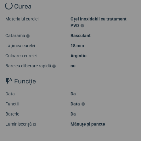
Curea
Materialul curelei
Oțel inoxidabil cu tratament
PVD
Cataramă
Basculant
Lățimea curelei
18 mm
Culoarea curelei
Argintiu
Bare cu eliberare rapidă
nu
Funcţie
Data
Da
Funcții
Data
Baterie
Da
Luminiscență
Mânuțe și puncte