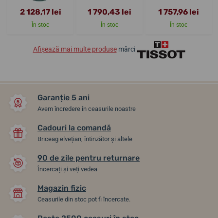
2 128,17 lei
1 790,43 lei
1 757,96 lei
În stoc
În stoc
În stoc
Afișează mai multe produse
mărci
Garanție 5 ani
Avem încredere în ceasurile noastre
Cadouri la comandă
Briceag elvețian, întinzător și altele
90 de zile pentru returnare
Încercați și veți vedea
Magazin fizic
Ceasurile din stoc pot fi încercate.