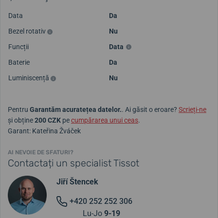
Data
Da
Bezel rotativ
Nu
Funcții
Data
Baterie
Da
Luminiscență
Nu
Pentru
Garantăm acuratețea datelor.
. Ai găsit o eroare?
Scrieți-ne
și obține
200 CZK
pe
cumpărarea unui ceas
.
Garant: Kateřina Žváček
AI NEVOIE DE SFATURI?
Contactați un specialist Tissot
Jiří Štencek
+420 252 252 306
Lu-Jo
9-19