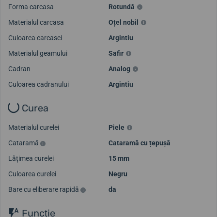
Forma carcasa
Rotundă
Materialul carcasa
Oțel nobil
Culoarea carcasei
Argintiu
Materialul geamului
Safir
Cadran
Analog
Culoarea cadranului
Argintiu
Curea
Materialul curelei
Piele
Cataramă
Cataramă cu țepușă
Lățimea curelei
15 mm
Culoarea curelei
Negru
Bare cu eliberare rapidă
da
Funcţie