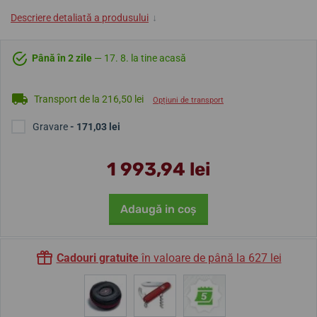
Descriere detaliată a produsului
↓
Până în 2 zile
— 17. 8. la tine acasă
Transport de la 216,50 lei
Opțiuni de transport
Gravare
- 171,03 lei
1 993,94 lei
Adaugă in coş
Cadouri gratuite
în valoare de până la 627 lei