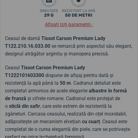
GREUTATE
REZISTENT LA APĂ
29 G
50 DE METRI
Afișați toți parametrii
↓
Ceasul de damă
Tissot Carson Premium Lady
T122.210.16.033.00
se remarcă prin aspectul său elegant,
designul atrăgător argintiu și manopera precisă.
Ceasul
Tissot Carson Premium Lady
T1222101603300
dispune de afișaj pentru dată și
rezistență la apă până la
50 m
. Cadranul detaliat este
completat armonios de acele elegante
albastre
în formă
de frunză
și cifrele romane. Cadranul este protejat de
o
sticlă din safir
, care este extrem de rezistentă la
zgârieturi.
Carcasa ceasului, realizată din oțel inoxidabil,
adăpostește un mecanism elvețian
cu cuarț
. Ceasul este
completat de o curea elegantă din piele, care se potrivește
perfect pe orice încheietură feminină.