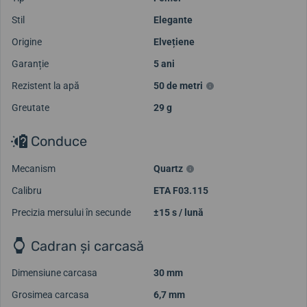
Stil
Elegante
Origine
Elvețiene
Garanție
5 ani
Rezistent la apă
50 de metri
Greutate
29 g
Conduce
Mecanism
Quartz
Calibru
ETA F03.115
Precizia mersului în secunde
±15 s / lună
Cadran și carcasă
Dimensiune carcasa
30 mm
Grosimea carcasa
6,7 mm