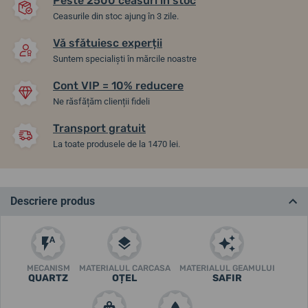
Peste 2500 ceasuri în stoc
Ceasurile din stoc ajung în 3 zile.
Vă sfătuiesc experții
Suntem specialiști în mărcile noastre
Cont VIP = 10% reducere
Ne răsfățăm clienții fideli
Transport gratuit
La toate produsele de la 1470 lei.
Descriere produs
MECANISM
MATERIALUL CARCASA
MATERIALUL GEAMULUI
QUARTZ
OȚEL
SAFIR