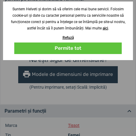
Suntem Helveti și dorim să vă oferim cele mai bune servicii. Folosim
cookie-uri și date cu caracter personal pentru ca serviciile noastre să
Lățimea curelei
funcționeze corect și pentru a înțelege ce se întâmplă pe site-ul nostru,
15 mm
astfel încât să îl putem îmbunătăți. Mai multe
aici
.
Înălțimea carcasei
Diametrul carcasei
Refuză
6,7 mm
30 mm
Permite tot
Nu ești sigur de dimensiune?
Modele de dimensiuni de imprimare
(Pentru imprimare, setați Scală: Implicită)
Parametri și funcții
Marca
Tissot
Tip
Femei