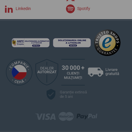
Linkedin
Spotify
Garanție extinsă
de 5 ani