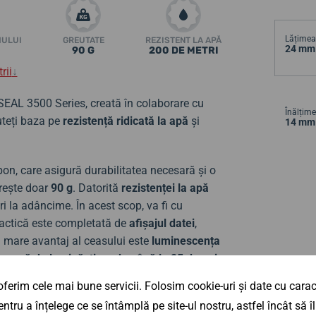
Lățimea 
MULUI
GREUTATE
REZISTENT LA APĂ
24 mm
90 G
200 DE METRI
rii
↓
 SEAL 3500 Series, creată în colaborare cu
Înălțime
uteți baza pe
rezistență ridicată la apă
și
14 mm
bon, care asigură durabilitatea necesară și o
rește doar
90 g
. Datorită
rezistenței la apă
ări la adâncime. În acest scop, va fi cu
practică este completată de
afișajul datei
,
ai mare avantaj al ceasului este
luminescența
io sursă de lumină, timp de până la 25 de ani
.
asului!
ferim cele mai bune servicii. Folosim cookie-uri și date cu caract
ntru a înțelege ce se întâmplă pe site-ul nostru, astfel încât să