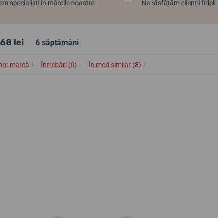
m specialiști în mărcile noastre
Ne răsfățăm clienții fideli
68 lei
6 săptămâni
↓
↓
↓
pre marcă
Întrebări (0)
În mod similar (8)