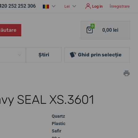
420 252 252 306
Lei
Log in
Înregistrare
0
Căutare
0,00 lei
Ştiri
Ghid
prin selecție
vy SEAL XS.3601
Quartz
Plastic
Safir