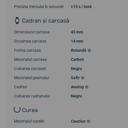
Precizia mersului în secunde
±15 s / lună
Cadran și carcasă
Dimensiune carcasa
45 mm
Grosimea carcasa
14 mm
Forma carcasa
Rotundă
Materialul carcasa
Carbon
Culoarea carcasei
Negru
Materialul geamului
Safir
Cadran
Analog
Culoarea cadranului
Negru
Curea
Materialul curelei
Cauciuc