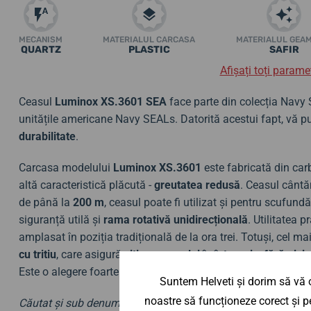
MECANISM
MATERIALUL CARCASA
MATERIALUL GEA
QUARTZ
PLASTIC
SAFIR
Afișați toți paramet
Ceasul
Luminox XS.3601 SEA
face parte din colecția Navy
unitățile americane Navy SEALs. Datorită acestui fapt, vă p
durabilitate
.
Carcasa modelului
Luminox XS.3601
este fabricată din car
altă caracteristică plăcută -
greutatea redusă
. Ceasul cântă
de până la
200 m
, ceasul poate fi utilizat și pentru scufund
siguranță utilă și
rama rotativă unidirecțională
. Utilitatea 
amplasat în poziția tradițională de la ora trei. Totuși, cel m
cu tritiu
, care asigură
citirea ceasului în întuneric, fără nic
Este o alegere foarte bună în raportul preț-performanță al ce
Suntem Helveti și dorim să vă o
noastre să funcționeze corect și pe
Căutat și sub denumirea Luminox 3601.