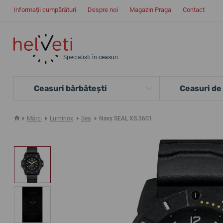
Informații cumpărături
Despre noi
Magazin Praga
Contact
Specialiști în ceasuri
Ceasuri bărbătești
Ceasuri de
Mărci
Luminox
Sea
Navy SEAL XS.3601