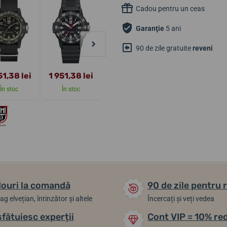
Cadou pentru un ceas
Garanţie
5 ani
90 de zile gratuite
reveni
51,38 lei
1 951,38 lei
1 951,38 lei
7 377,90 lei
În stoc
În stoc
În stoc
În stoc
ouri la comandă
90 de zile pentru 
ag elvețian, întinzător și altele
Încercați și veți vedea
sfătuiesc experții
Cont VIP = 10% re