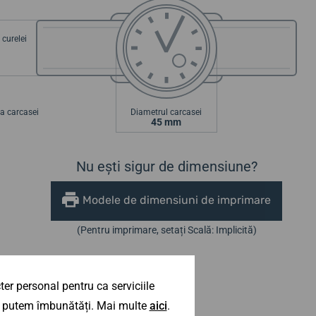
curelei
a carcasei
Diametrul carcasei
45 mm
Nu ești sigur de dimensiune?
Modele de dimensiuni de imprimare
(Pentru imprimare, setați Scală: Implicită)
er personal pentru ca serviciile
 îl putem îmbunătăți. Mai multe
aici
.