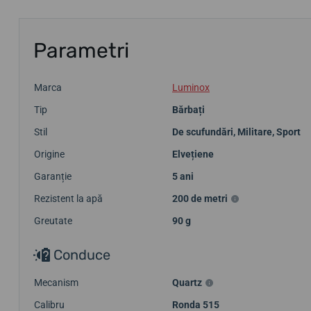
Parametri
Marca
Luminox
Tip
Bărbați
Stil
De scufundări
,
Militare
,
Sport
Origine
Elvețiene
Garanție
5 ani
Rezistent la apă
200 de metri
Greutate
90 g
Conduce
Mecanism
Quartz
Calibru
Ronda 515