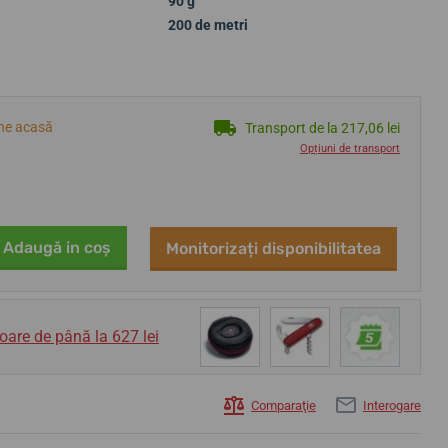
90 g
200 de metri
ine acasă
Transport de la 217,06 lei
Opțiuni de transport
Adaugă in coş
Monitorizați disponibilitatea
oare de până la 627 lei
Comparaţie
Interogare