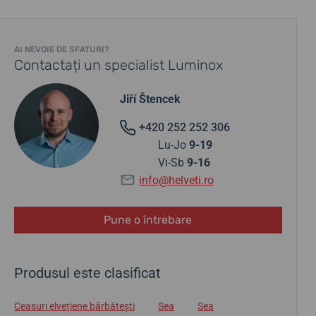
AI NEVOIE DE SFATURI?
Contactați un specialist Luminox
Jiří Štencek
+420 252 252 306
Lu-Jo
9-19
Vi-Sb
9-16
info@helveti.ro
Pune o întrebare
Produsul este clasificat
Ceasuri elvețiene bărbătești
Sea
Sea