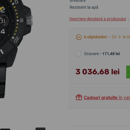
Greutate
Rezistent la apă
Descriere detaliată a produsului
↓
6 săptămâni
— 23. 9. la t
Gravare
- 171,48 lei
3 036,68 lei
Cadouri gratuite
în val