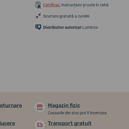
Certificat
, Instrucțiuni și cutie în cehă
Scurtare gratuită a curelei
Distribuitor autorizat
Luminox
1 951,38 lei
2 494,03 lei
1 951,38 lei
În stoc
În stoc
În stoc
returnare
Magazin fizic
Ceasurile din stoc pot fi încercate.
ducere
Transport gratuit