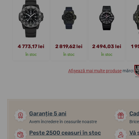
4 773,17 lei
2 819,62 lei
2 494,03 lei
1 9
În stoc
În stoc
În stoc
Afișează mai multe produse
mărci
Garanție 5 ani
Cad
Avem încredere în ceasurile noastre
Brice
Peste 2500 ceasuri în stoc
Vă 