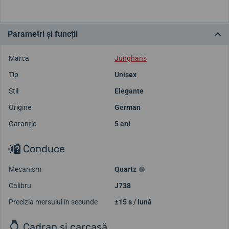
Parametri și funcții
Marca
Junghans
Tip
Unisex
Stil
Elegante
Origine
German
Garanție
5 ani
Conduce
Mecanism
Quartz
Calibru
J738
Precizia mersului în secunde
±15 s / lună
Cadran și carcasă