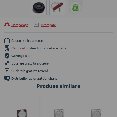
Comparaţie
Interogare
Cadou pentru un ceas
Certificat
, Instrucțiuni și cutie în cehă
Garanţie
5 ani
Scurtare gratuită a curelei
90 de zile gratuite
reveni
Distribuitor autorizat
Junghans
Produse similare