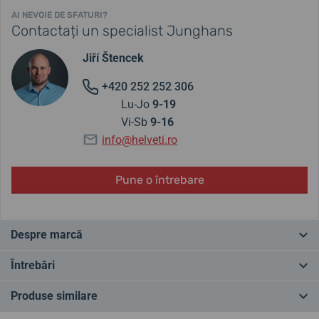
AI NEVOIE DE SFATURI?
Contactați un specialist Junghans
Jiří Štencek
+420 252 252 306
Lu-Jo
9-19
Vi-Sb
9-16
info@helveti.ro
Pune o întrebare
Despre marcă
Junghans - tradiție germană din 1861. Ceasurile Junghans provin
Întrebări
din Schramberg, Germania și se numără printre cele mai de succes
mărci germane. Liniile Junghans Meister și Max Bill de la designerul
Produse similare
cu același nume, care a impresionat marca cu designul Bauhaus,
Ai o întrebare? Lasă-ne un comentariu