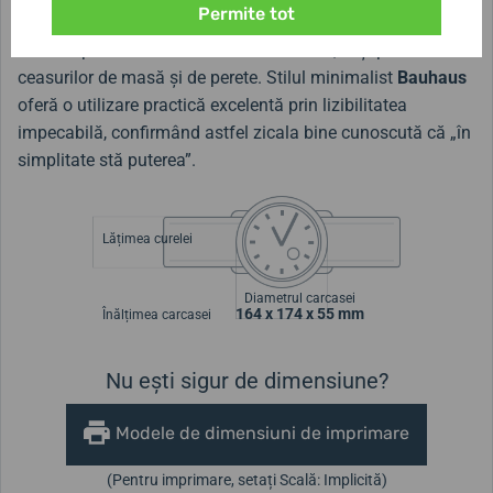
Permite tot
secolului trecut,
Max Bill
, și-a lăsat amprenta excepțională
nu doar pe cadranele ceasurilor de mână, ci și pe cele ale
ceasurilor de masă și de perete. Stilul minimalist
Bauhaus
oferă o utilizare practică excelentă prin lizibilitatea
impecabilă, confirmând astfel zicala bine cunoscută că „în
simplitate stă puterea”.
Lățimea curelei
Diametrul carcasei
164 x 174 x 55 mm
Înălțimea carcasei
Nu ești sigur de dimensiune?
Modele de dimensiuni de imprimare
(Pentru imprimare, setați Scală: Implicită)