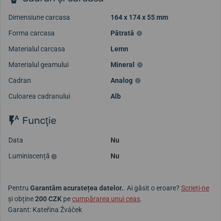
Dimensiune carcasa
164 x 174 x 55 mm
Forma carcasa
Pătrată
Materialul carcasa
Lemn
Materialul geamului
Mineral
Cadran
Analog
Culoarea cadranului
Alb
Funcţie
Data
Nu
Luminiscență
Nu
Pentru
Garantăm acuratețea datelor.
. Ai găsit o eroare?
Scrieți-ne
și obține
200 CZK
pe
cumpărarea unui ceas
.
Garant: Kateřina Žváček