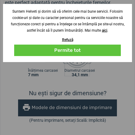
este perfect adaptată pentru încheieturile femeilor.
Suntem Helveti și dorim să vă oferim cele mai bune servicii. Folosim
Rezistența la apă
este de
50 de metri (5ATM)
- prin
cookie-uri și date cu caracter personal pentru ca serviciile noastre să
funcționeze corect și pentru a înțelege ce se întâmplă pe site-ul nostru,
urmare, ceasul poate rezista unui contact minor cu apa,
astfel încât să îl putem îmbunătăți. Mai multe
aici
.
care poate fi comparat cu spălarea mâinilor sau cu un duș.
Refuză
Permite tot
Lățimea curelei
17 mm
Înălțimea carcasei
Diametrul carcasei
7 mm
34,1 mm
Nu ești sigur de dimensiune?
Modele de dimensiuni de imprimare
(Pentru imprimare, setați Scală: Implicită)