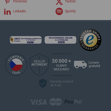
Pinterest
Twitter
Linkedin
Spotify
Garanție extinsă
de 5 ani