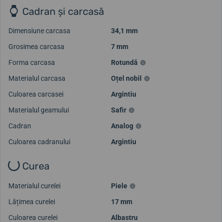
Cadran și carcasă
Dimensiune carcasa
34,1 mm
Grosimea carcasa
7 mm
Forma carcasa
Rotundă
Materialul carcasa
Oțel nobil
Culoarea carcasei
Argintiu
Materialul geamului
Safir
Cadran
Analog
Culoarea cadranului
Argintiu
Curea
Materialul curelei
Piele
Lățimea curelei
17 mm
Culoarea curelei
Albastru