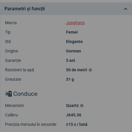
Parametri și funcții
Marca
Junghans
Tip
Femei
Stil
Elegante
Origine
German
Garanție
5 ani
Rezistent la apă
50 de metri
Greutate
31 g
Conduce
Mecanism
Quartz
Calibru
J645.36
Precizia mersului în secunde
±15 s / lună