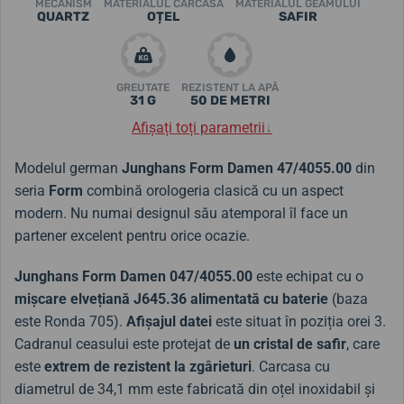
MECANISM
MATERIALUL CARCASA
MATERIALUL GEAMULUI
QUARTZ
OȚEL
SAFIR
GREUTATE
REZISTENT LA APĂ
31 G
50 DE METRI
Afișați toți parametrii
↓
Modelul german
Junghans Form Damen 47/4055.00
din
seria
Form
combină orologeria clasică cu un aspect
modern. Nu numai designul său atemporal îl face un
partener excelent pentru orice ocazie.
Junghans Form Damen 047/4055.00
este echipat cu o
mișcare elvețiană J645.36 alimentată cu baterie
(baza
este Ronda 705).
Afișajul datei
este situat în poziția orei 3.
Cadranul ceasului este protejat de
un cristal de safir
, care
este
extrem de rezistent la zgârieturi
. Carcasa cu
diametrul de 34,1 mm este fabricată din oțel inoxidabil și