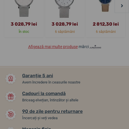
3 028,79 lei
3 028,79 lei
2 812,30 lei
În stoc
6 săptămâni
6 săptămâni
Afișează mai multe produse
mărci
Garanție 5 ani
Avem încredere în ceasurile noastre
Cadouri la comandă
Briceag elvețian, întinzător și altele
90 de zile pentru returnare
Încercați și veți vedea