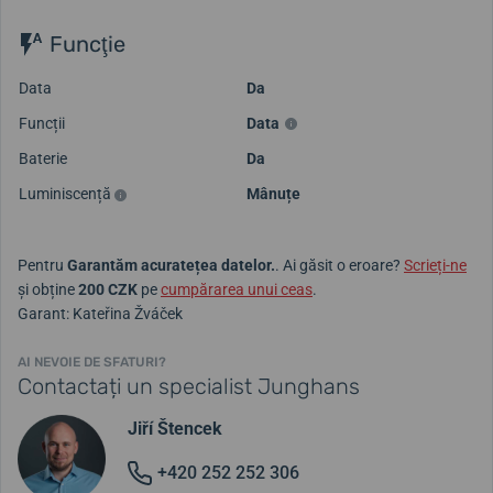
Funcţie
Data
Da
Funcții
Data
Baterie
Da
Luminiscență
Mânuțe
Pentru
Garantăm acuratețea datelor.
. Ai găsit o eroare?
Scrieți-ne
și obține
200 CZK
pe
cumpărarea unui ceas
.
Garant: Kateřina Žváček
AI NEVOIE DE SFATURI?
Contactați un specialist Junghans
Jiří Štencek
+420 252 252 306