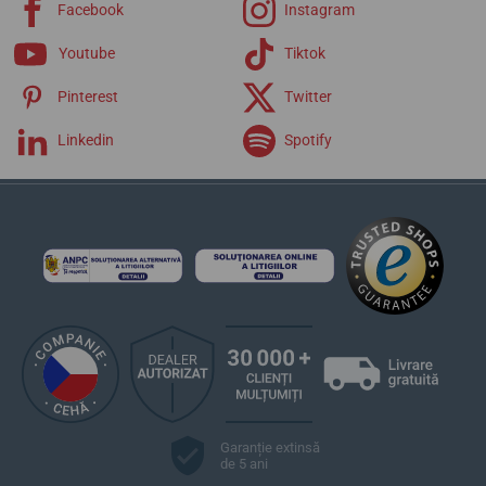
Facebook
Instagram
Youtube
Tiktok
Pinterest
Twitter
Linkedin
Spotify
Garanție extinsă
de 5 ani