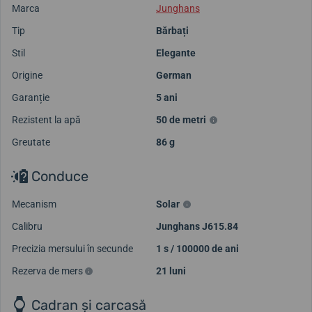
Marca
Junghans
Tip
Bărbați
Stil
Elegante
Origine
German
Garanție
5 ani
Rezistent la apă
50 de metri
Greutate
86 g
Conduce
Mecanism
Solar
Calibru
Junghans J615.84
Precizia mersului în secunde
1 s / 100000 de ani
Rezerva de mers
21 luni
Cadran și carcasă