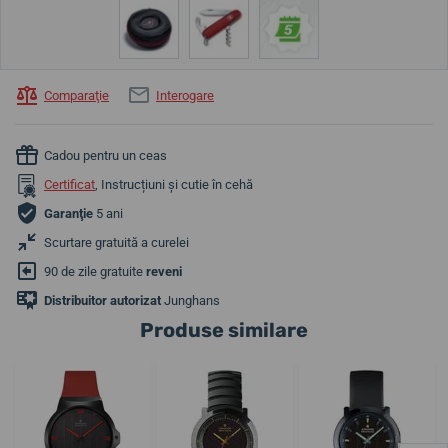
Comparaţie
Interogare
Cadou pentru un ceas
Certificat
, Instrucțiuni și cutie în cehă
Garanţie
5 ani
Scurtare gratuită a curelei
90 de zile gratuite
reveni
Distribuitor autorizat
Junghans
Produse similare