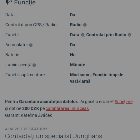
Funcţie
Data
Da
Controlat prin GPS / Radio
Radio
Funcții
Data
,
Controlat prin Radio
Acumulator
Da
Baterie
Nu
Luminiscență
Mânuțe
Funcții suplimentare
Mod somn, Funcție timp de
vară/iarnă
Pentru
Garantăm acuratețea datelor.
. Ai găsit o eroare?
Scrieți-ne
și obține
200 CZK
pe
cumpărarea unui ceas
.
Garant: Kateřina Žváček
AI NEVOIE DE SFATURI?
Contactați un specialist Junghans