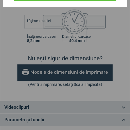
2019
, am scris
aici
.
Lățimea curelei
Înălțimea carcasei
Diametrul carcasei
8,2 mm
40,4 mm
Nu ești sigur de dimensiune?
Modele de dimensiuni de imprimare
(Pentru imprimare, setați Scală: Implicită)
Videoclipuri
Parametri și funcții