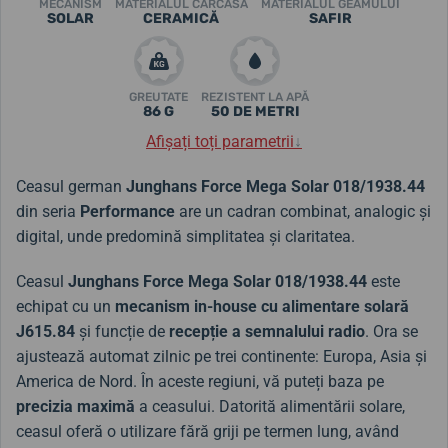
MECANISM
MATERIALUL CARCASA
MATERIALUL GEAMULUI
SOLAR
CERAMICĂ
SAFIR
GREUTATE
REZISTENT LA APĂ
86 G
50 DE METRI
Afișați toți parametrii
↓
Ceasul german
Junghans Force Mega Solar
018/1938.44
din seria
Performance
are un cadran combinat, analogic și
digital, unde predomină simplitatea și claritatea.
Ceasul
Junghans Force Mega Solar
018/1938.44
este
echipat cu un
mecanism in-house cu alimentare solară
J615.84
și funcție de
recepție a semnalului radio
. Ora se
ajustează automat zilnic pe trei continente: Europa, Asia și
America de Nord. În aceste regiuni, vă puteți baza pe
precizia maximă
a ceasului. Datorită alimentării solare,
ceasul oferă o utilizare fără griji pe termen lung, având