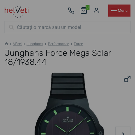
0
Menu
Mărci
Junghans
Performance
Force
Junghans Force Mega Solar
18/1938.44