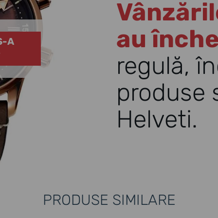
Vânzăril
au înche
S-A
T
regulă, în
produse s
Helveti.
PRODUSE SIMILARE