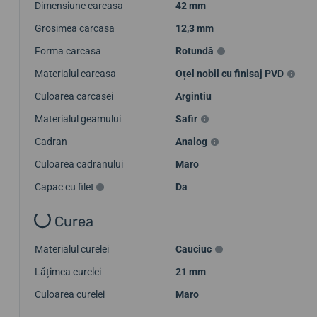
Dimensiune carcasa
42 mm
Grosimea carcasa
12,3 mm
Forma carcasa
Rotundă
Materialul carcasa
Oțel nobil cu finisaj PVD
Culoarea carcasei
Argintiu
Materialul geamului
Safir
Cadran
Analog
Culoarea cadranului
Maro
Capac cu filet
Da
Curea
Materialul curelei
Cauciuc
Lățimea curelei
21 mm
Culoarea curelei
Maro