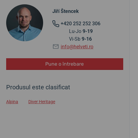
Jiří Štencek
+420 252 252 306
Lu-Jo
9-19
Vi-Sb
9-16
info@helveti.ro
Pune o întrebare
Produsul este clasificat
Alpina
Diver Heritage