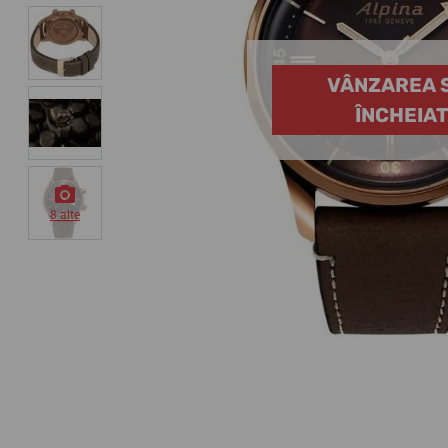
VÂNZAREA 
ÎNCHEIA
8 alte