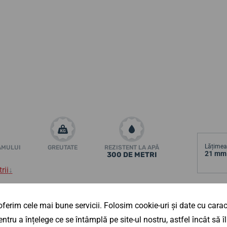
Lățimea 
AMULUI
GREUTATE
REZISTENT LA APĂ
21 mm
300 DE METRI
rii
↓
-525BR4H4
se referă la modelul original
Înălțime
 pasionații de ceasuri de scufundări. Cu toate
ferim cele mai bune servicii. Folosim cookie-uri și date cu caract
12,3 
pentru scufundări, ci și pentru purtarea de zi
ntru a înțelege ce se întâmplă pe site-ul nostru, astfel încât să