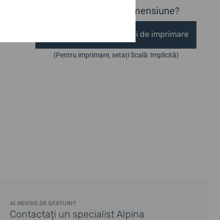
Nu ești sigur de dimensiune?
Modele de dimensiuni de imprimare
(Pentru imprimare, setați Scală: Implicită)
AI NEVOIE DE SFATURI?
Contactați un specialist Alpina