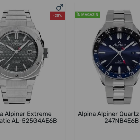
ÎN MAGAZIN
-20%
na Alpiner Extreme
Alpina Alpiner Quart
atic AL-525G4AE6B
247NB4E6B