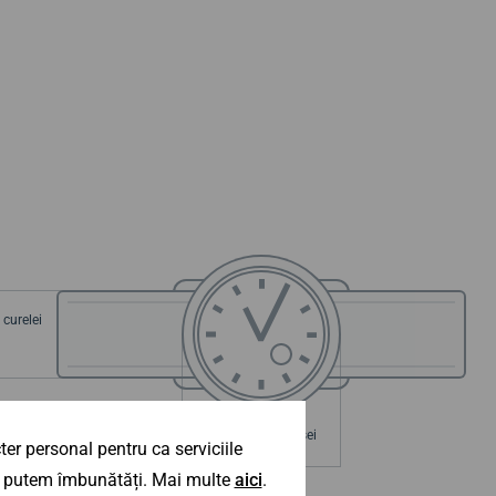
curelei
a carcasei
Diametrul carcasei
er personal pentru ca serviciile
mm
42 mm
 îl putem îmbunătăți. Mai multe
aici
.