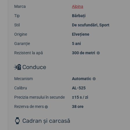
Marca
Alpina
Tip
Bărbați
Stil
De scufundări
,
Sport
Origine
Elvețiene
Garanție
5 ani
Rezistent la apă
300 de metri
Conduce
Mecanism
Automatic
Calibru
AL-525
Precizia mersului în secunde
±15 s / zi
Rezerva de mers
38 ore
Cadran și carcasă