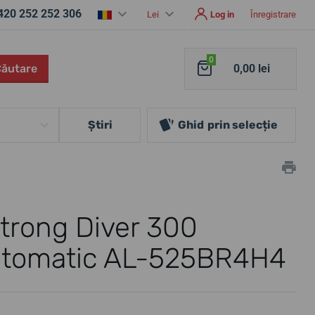
420 252 252 306
Lei
Log in
Înregistrare
0
Căutare
0,00 lei
Ştiri
Ghid
prin selecție
trong Diver 300
utomatic AL-525BR4H4