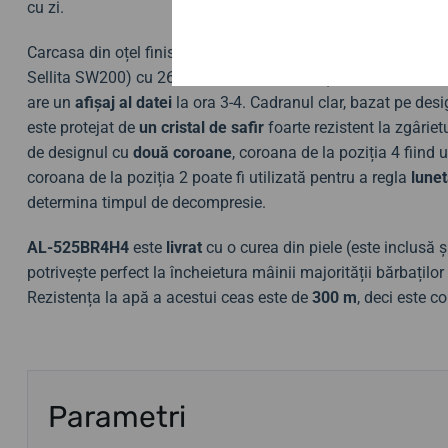
cu zi.
Carcasa din oțel finisată PVD adăpostește o mișcare
mecan
Sellita SW200) cu 26 de bijuterii, care funcționează la o fr
are un
afișaj al datei
la ora 3-4. Cadranul clar, bazat pe desi
este protejat de
un cristal de safir
foarte rezistent la zgârie
de designul cu
două coroane
, coroana de la poziția 4 fiind u
coroana de la poziția 2 poate fi utilizată pentru a regla
lunet
determina timpul de decompresie.
AL-525BR4H4
este
livrat
cu o curea din piele (este inclusă 
potrivește perfect la încheietura mâinii majorității bărbaților
Rezistența la apă a acestui ceas este de
300 m
, deci este 
Parametri