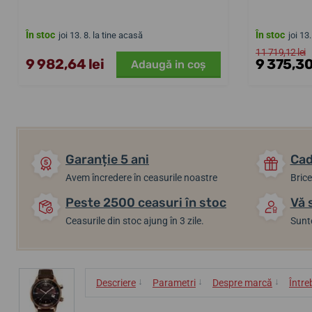
În stoc
În stoc
joi 13. 8. la tine acasă
joi 13
11 719,12 lei
9 982,64 lei
9 375,30
Adaugă in coş
Garanție 5 ani
Cad
Avem încredere în ceasurile noastre
Brice
Peste 2500 ceasuri în stoc
Vă 
Ceasurile din stoc ajung în 3 zile.
Sunte
↓
↓
↓
Descriere
Parametri
Despre marcă
Între