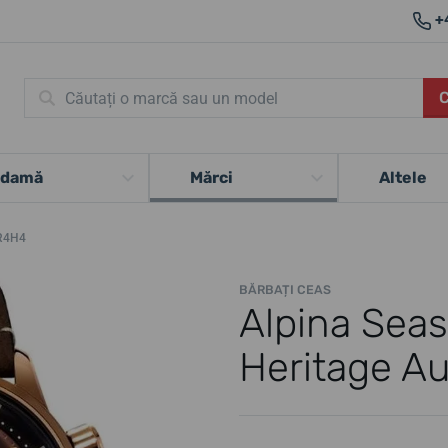
+
 damă
Mărci
Altele
BR4H4
BĂRBAȚI CEAS
Alpina Seas
Heritage A