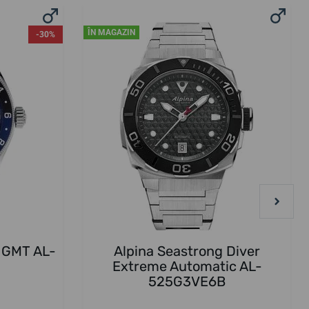
ÎN MAGAZIN
-30%
z GMT AL-
Alpina Seastrong Diver
Extreme Automatic AL-
525G3VE6B