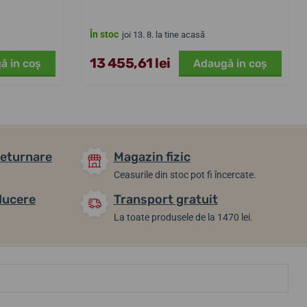
În stoc
joi 13. 8. la tine acasă
13 455,61 lei
ă in coş
Adaugă in coş
returnare
Magazin fizic
Ceasurile din stoc pot fi încercate.
ducere
Transport gratuit
La toate produsele de la 1470 lei.