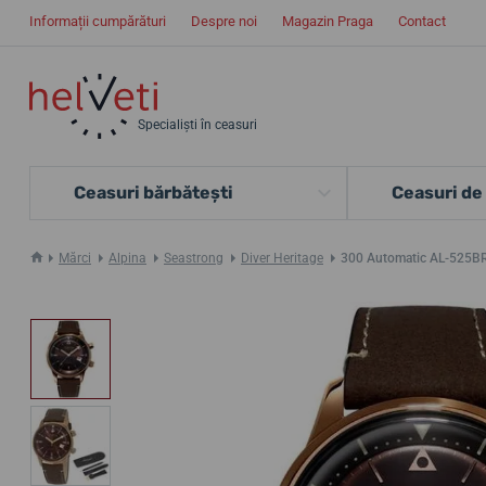
Informații cumpărături
Despre noi
Magazin Praga
Contact
Specialiști în ceasuri
Ceasuri bărbătești
Ceasuri de
Mărci
Alpina
Seastrong
Diver Heritage
300 Automatic AL-525