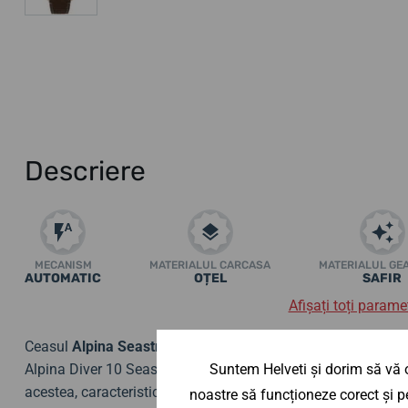
Descriere
MECANISM
MATERIALUL CARCASA
MATERIALUL GE
AUTOMATIC
OȚEL
SAFIR
Afișați toți paramet
Ceasul
Alpina Seastrong Diver 300 Heritage Automatic
AL
Alpina Diver 10 Seastrong din 1969
și
va încânta în special
Suntem Helveti și dorim să vă o
acestea, caracteristicile și designul său îl fac util nu numai 
noastre să funcționeze corect și pe