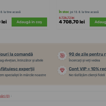
În stoc
. 8. la tine acasă
joi 13. 8. la tine acasă
6 726,72 lei
 lei
4 708,70 lei
Adaugă in coş
Adaug
ouri la comandă
90 de zile pentru 
ag elvețian, întinzător și altele
Încercați și veți vedea
sfătuiesc experții
Cont VIP = 10% re
m specialiști în mărcile noastre
Ne răsfățăm clienții fideli
↓
bări (0)