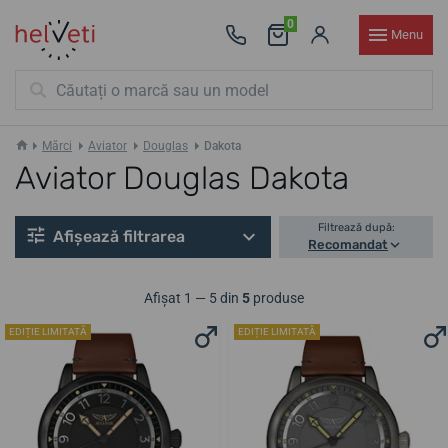
0
Menu
Mărci
Aviator
Douglas
Dakota
Aviator Douglas Dakota
Filtrează după:
Afișează filtrarea
Recomandat
Afișat 1 — 5 din
5
produse
EDIȚIE LIMITATĂ
EDIȚIE LIMITATĂ