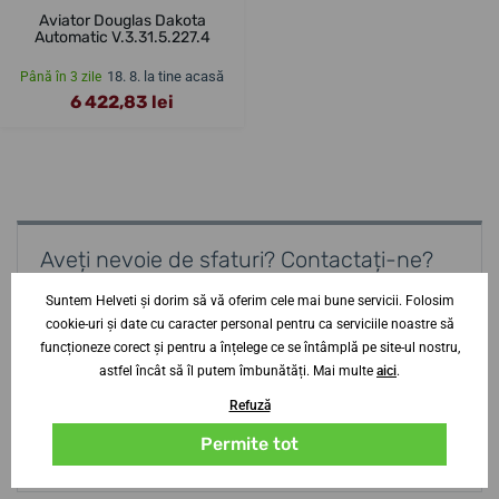
Aviator Douglas Dakota
Automatic V.3.31.5.227.4
18. 8. la tine acasă
Până în 3 zile
6 422,83 lei
Aveți nevoie de sfaturi? Contactați-ne?
specialist
Suntem Helveti și dorim să vă oferim cele mai bune servicii. Folosim
cookie-uri și date cu caracter personal pentru ca serviciile noastre să
Jiří Štencek
funcționeze corect și pentru a înțelege ce se întâmplă pe site-ul nostru,
+420 252 252 306
astfel încât să îl putem îmbunătăți. Mai multe
aici
.
Lu-Jo
9-19
Refuză
Vi-Sb
9-16
Permite tot
info@helveti.ro