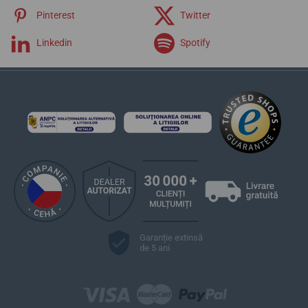
Pinterest
Twitter
Linkedin
Spotify
Garanție extinsă
de 5 ani