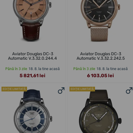
Aviator Douglas DC-3
Aviator Douglas DC-3
Automatic V.3.32.0.244.4
Automatic V.3.32.2.242.5
18. 8. la tine acasă
18. 8. la tine acasă
Până în 3 zile
Până în 3 zile
5 821,61 lei
6 103,05 lei
EDIȚIE LIMITATĂ
EDIȚIE LIMITATĂ