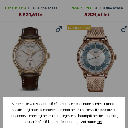
18. 8. la tine acasă
18. 8. la tine acasă
Până în 3 zile
Până în 3 zile
5 821,61 lei
5 821,61 lei
EDIȚIE LIMITATĂ
Aviator Douglas Day-Date
Aviator Douglas DC-3
Suntem Helveti și dorim să vă oferim cele mai bune servicii. Folosim
Automatic V.3.20.1.147.4
Automatic V.3.32.2.272.5
cookie-uri și date cu caracter personal pentru ca serviciile noastre să
funcționeze corect și pentru a înțelege ce se întâmplă pe site-ul nostru,
18. 8. la tine acasă
18. 8. la tine acasă
Până în 3 zile
Până în 3 zile
astfel încât să îl putem îmbunătăți. Mai multe
aici
.
6 406,15 lei
6 103,05 lei