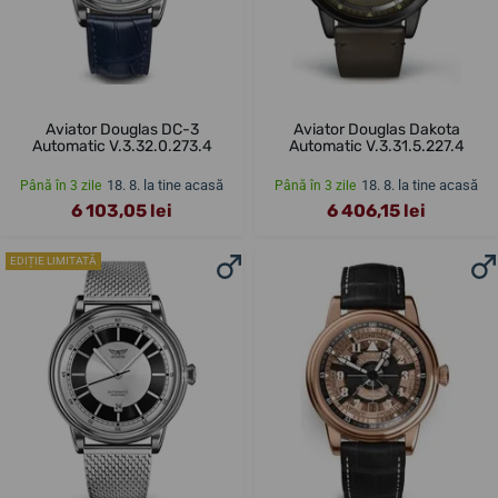
Aviator Douglas DC-3
Aviator Douglas Dakota
Automatic V.3.32.0.273.4
Automatic V.3.31.5.227.4
18. 8. la tine acasă
18. 8. la tine acasă
Până în 3 zile
Până în 3 zile
6 103,05 lei
6 406,15 lei
EDIȚIE LIMITATĂ