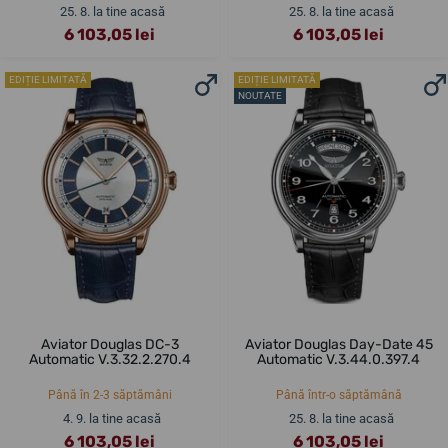
25. 8. la tine acasă
25. 8. la tine acasă
6 103,05 lei
6 103,05 lei
EDIȚIE LIMITATĂ
EDIȚIE LIMITATĂ
NOUTATE
Aviator Douglas DC-3
Aviator Douglas Day-Date 45
Automatic V.3.32.2.270.4
Automatic V.3.44.0.397.4
Până în 2-3 săptămâni
Până într-o săptămână
4. 9. la tine acasă
25. 8. la tine acasă
6 103,05 lei
6 103,05 lei