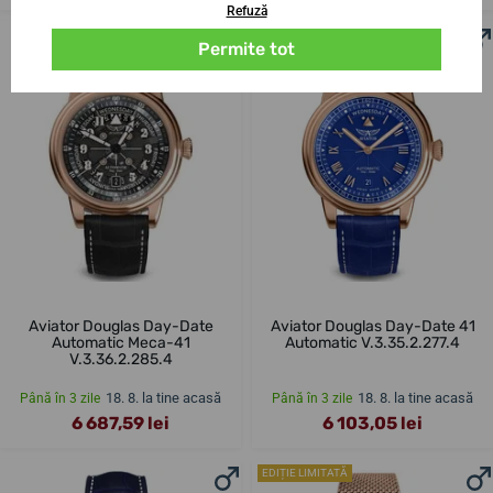
Refuză
Permite tot
Aviator Douglas Day-Date
Aviator Douglas Day-Date 41
Automatic Meca-41
Automatic V.3.35.2.277.4
V.3.36.2.285.4
18. 8. la tine acasă
18. 8. la tine acasă
Până în 3 zile
Până în 3 zile
6 687,59 lei
6 103,05 lei
EDIȚIE LIMITATĂ