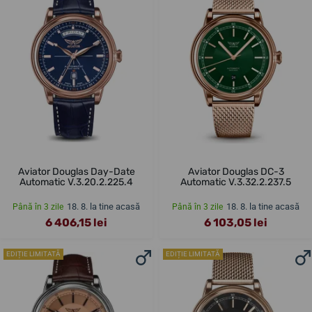
Aviator Douglas Day-Date
Aviator Douglas DC-3
Automatic V.3.20.2.225.4
Automatic V.3.32.2.237.5
18. 8. la tine acasă
18. 8. la tine acasă
Până în 3 zile
Până în 3 zile
6 406,15 lei
6 103,05 lei
EDIȚIE LIMITATĂ
EDIȚIE LIMITATĂ