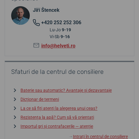
Jiří Štencek
+420 252 252 306
Lu-Jo
9-19
Vi-Sb
9-16
info@helveti.ro
Sfaturi de la centrul de consiliere
Baterie sau automatic? Avantaje și dezavantaje
Dicționar de termeni
La ce să fiți atenți la alegerea unui ceas?
Rezistența la apă? Cum să vă orientați
Importul gri și contrafacerile — atenție
Intrați în centrul de consiliere
↓