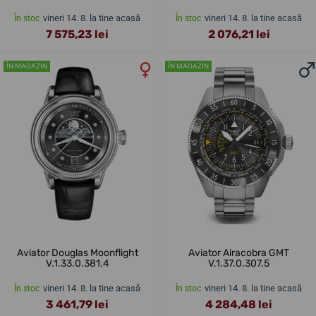
vineri 14. 8. la tine acasă
vineri 14. 8. la tine acasă
În stoc
În stoc
7 575,23 lei
2 076,21 lei
ÎN MAGAZIN
ÎN MAGAZIN
Aviator Douglas Moonflight
Aviator Airacobra GMT
V.1.33.0.381.4
V.1.37.0.307.5
vineri 14. 8. la tine acasă
vineri 14. 8. la tine acasă
În stoc
În stoc
3 461,79 lei
4 284,48 lei