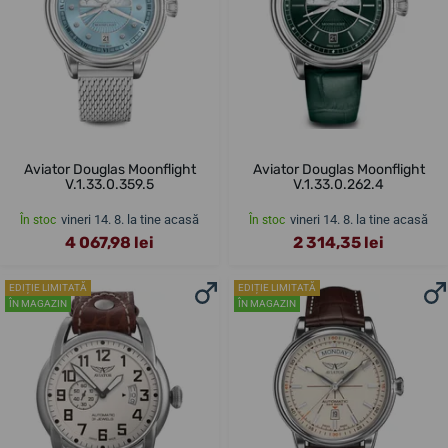
Aviator Douglas Moonflight
Aviator Douglas Moonflight
V.1.33.0.359.5
V.1.33.0.262.4
vineri 14. 8. la tine acasă
vineri 14. 8. la tine acasă
În stoc
În stoc
4 067,98 lei
2 314,35 lei
EDIȚIE LIMITATĂ
EDIȚIE LIMITATĂ
ÎN MAGAZIN
ÎN MAGAZIN