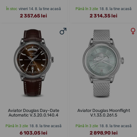
vineri 14. 8. la tine acasă
18. 8. la tine acasă
În stoc
Până în 3 zile
2 357,65 lei
2 314,35 lei
Aviator Douglas Day-Date
Aviator Douglas Moonflight
Automatic V.3.20.0.140.4
V.1.33.0.261.5
18. 8. la tine acasă
18. 8. la tine acasă
Până în 3 zile
Până în 3 zile
6 103,05 lei
2 898,90 lei