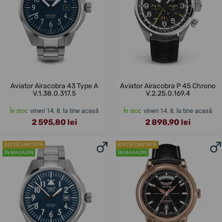
Aviator Airacobra 43 Type A
Aviator Airacobra P 45 Chrono
V.1.38.0.317.5
V.2.25.0.169.4
vineri 14. 8. la tine acasă
vineri 14. 8. la tine acasă
În stoc
În stoc
2 595,80 lei
2 898,90 lei
EDIȚIE LIMITATĂ
EDIȚIE LIMITATĂ
ÎN MAGAZIN
ÎN MAGAZIN