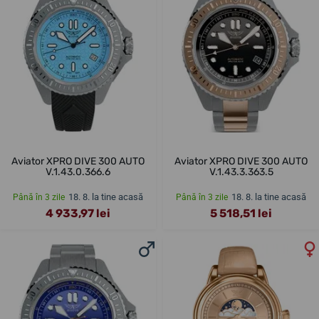
Aviator XPRO DIVE 300 AUTO
Aviator XPRO DIVE 300 AUTO
V.1.43.0.366.6
V.1.43.3.363.5
18. 8. la tine acasă
18. 8. la tine acasă
Până în 3 zile
Până în 3 zile
4 933,97 lei
5 518,51 lei