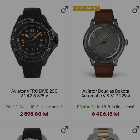
EDIȚIE LIMITATĂ
Aviator XPRO DIVE 200
Aviator Douglas Dakota
V.1.42.5.378.6
Automatic V.3.31.7.229.4
18. 8. la tine acasă
18. 8. la tine acasă
Până în 3 zile
Până în 3 zile
2 595,80 lei
6 406,15 lei