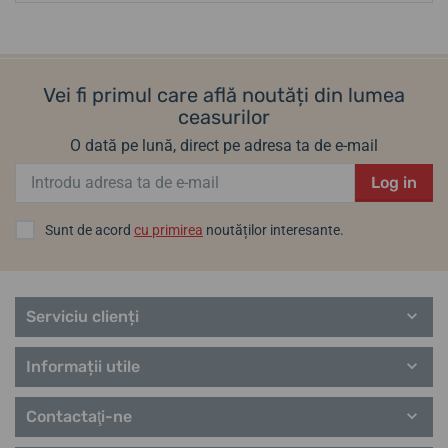
Vei fi primul care află noutăți din lumea
ceasurilor
O dată pe lună, direct pe adresa ta de e-mail
Log in
Sunt de acord
cu primirea
noutăților interesante.
Serviciu clienți
Informații utile
Contactaţi-ne