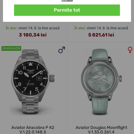
Permite tot
Aviator Airacobra P 45 Chrono
Aviator Douglas Day-Date 41
V.2.25.0.169.5
Automatic V.3.35.0.274.4
vineri 14. 8. la tine acasă
vineri 14. 8. la tine acasă
În stoc
În stoc
3 180,34 lei
5 821,61 lei
ÎN MAGAZIN
Aviator Airacobra P 42
Aviator Douglas Moonflight
V.1.22.0.148.5
V.1.33.0.261.4