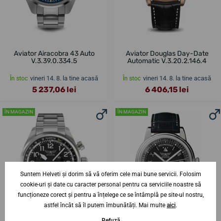
Aviator Airacobra 43 Auto
Aviator Douglas Day-Date
V.3.39.0.334.5
Automatic V.3.20.2.146.4
vineri 14. 8. la tine acasă
vineri 14. 8. la tine acasă
În stoc
În stoc
5 237,06 lei
6 406,15 lei
ÎN MAGAZIN
ÎN MAGAZIN
Suntem Helveti și dorim să vă oferim cele mai bune servicii. Folosim
cookie-uri și date cu caracter personal pentru ca serviciile noastre să
funcționeze corect și pentru a înțelege ce se întâmplă pe site-ul nostru,
astfel încât să îl putem îmbunătăți. Mai multe
aici
.
Refuză