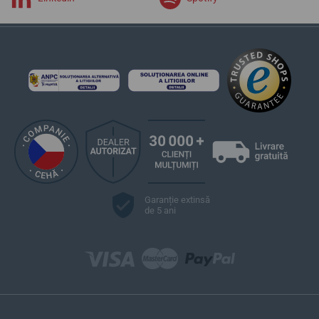
Garanție extinsă
de 5 ani