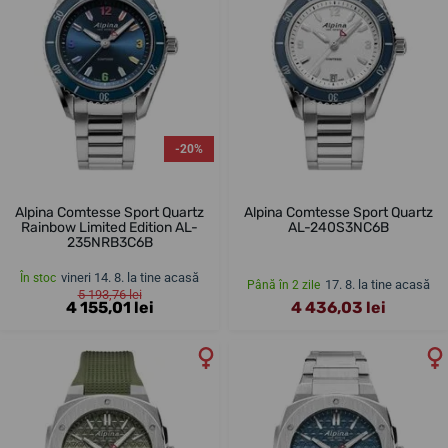
-20%
Alpina Comtesse Sport Quartz
Alpina Comtesse Sport Quartz
Rainbow Limited Edition AL-
AL-240S3NC6B
235NRB3C6B
vineri 14. 8. la tine acasă
În stoc
17. 8. la tine acasă
Până în 2 zile
5 193,76 lei
4 155,01 lei
4 436,03 lei