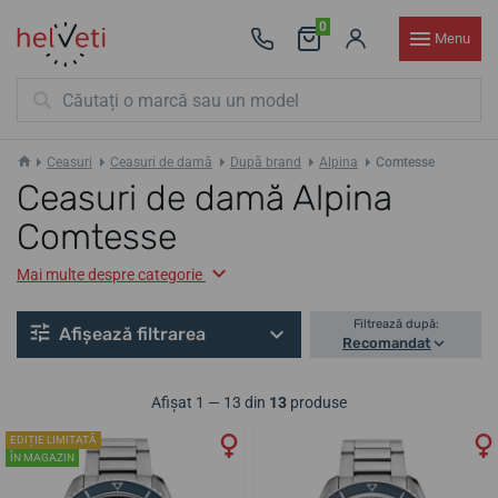
0
Menu
Ceasuri
Ceasuri de damă
După brand
Alpina
Comtesse
Ceasuri de damă Alpina
Comtesse
Mai multe despre categorie
Filtrează după:
Afișează filtrarea
Recomandat
Afișat 1 — 13 din
13
produse
EDIȚIE LIMITATĂ
ÎN MAGAZIN