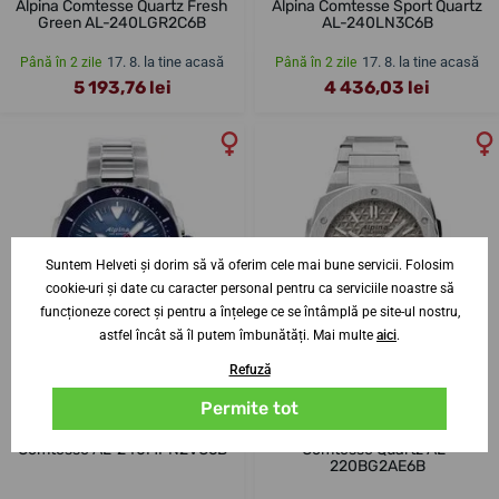
Alpina Comtesse Quartz Fresh
Alpina Comtesse Sport Quartz
Green AL-240LGR2C6B
AL-240LN3C6B
17. 8. la tine acasă
17. 8. la tine acasă
Până în 2 zile
Până în 2 zile
5 193,76 lei
4 436,03 lei
Suntem Helveti și dorim să vă oferim cele mai bune servicii. Folosim
cookie-uri și date cu caracter personal pentru ca serviciile noastre să
funcționeze corect și pentru a înțelege ce se întâmplă pe site-ul nostru,
astfel încât să îl putem îmbunătăți. Mai multe
aici
.
Refuză
Permite tot
Alpina Seastrong Diver 300
Alpina Alpiner Extreme
Comtesse AL-240MPN2VC6B
Comtesse Quartz AL-
220BG2AE6B