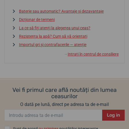
Baterie sau automatic? Avantaje și dezavantaje
Dicționar de termeni
La ce să fiți atenți la alegerea unui ceas?
Rezistența la apă? Cum să vă orientați
Importul gri și contrafacerile — atenție
Intrați în centrul de consiliere
↓
Vei fi primul care află noutăți din lumea
ceasurilor
O dată pe lună, direct pe adresa ta de e-mail
Log in
Sunt de acord
cu primirea
noutăților interesante.