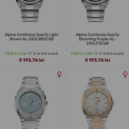
Alpina Comtesse Quartz Light
Alpina Comtesse Quartz
Brown AL-240LBR2C6B
Blooming Purple AL-
240LP2C6B
17. 8. la tine acasă
17. 8. la tine acasă
Până în 2 zile
Până în 2 zile
5 193,76 lei
5 193,76 lei