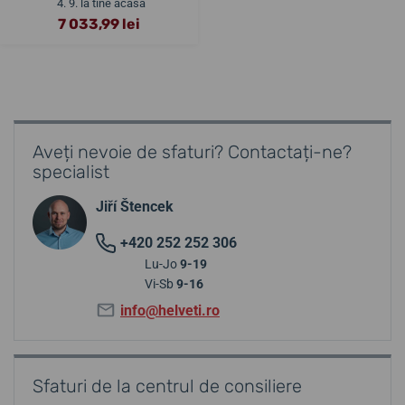
4. 9. la tine acasă
7 033,99 lei
Aveți nevoie de sfaturi? Contactați-ne?
specialist
Jiří Štencek
+420 252 252 306
Lu-Jo
9-19
Vi-Sb
9-16
info@helveti.ro
Sfaturi de la centrul de consiliere