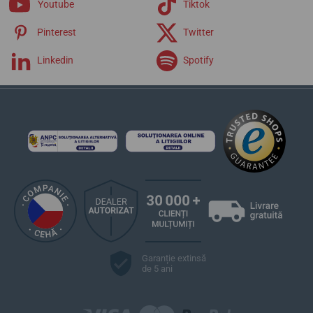
Youtube
Tiktok
Pinterest
Twitter
Linkedin
Spotify
Garanție extinsă
de 5 ani