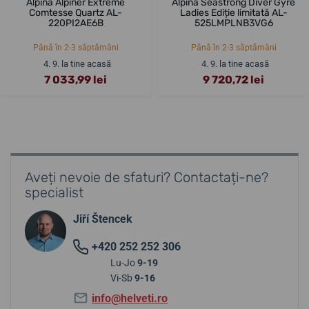
Alpina Alpiner Extreme
Alpina Seastrong Diver Gyre
Comtesse Quartz AL-
Ladies Ediție limitată AL-
220PI2AE6B
525LMPLNB3VG6
Până în 2-3 săptămâni
Până în 2-3 săptămâni
4. 9. la tine acasă
4. 9. la tine acasă
7 033,99 lei
9 720,72 lei
Aveți nevoie de sfaturi? Contactați-ne?
specialist
Jiří Štencek
+420 252 252 306
Lu-Jo
9-19
Vi-Sb
9-16
info@helveti.ro