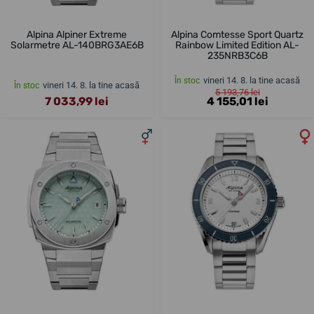
Alpina Alpiner Extreme
Alpina Comtesse Sport Quartz
Solarmetre AL-140BRG3AE6B
Rainbow Limited Edition AL-
235NRB3C6B
vineri 14. 8. la tine acasă
În stoc
vineri 14. 8. la tine acasă
În stoc
5 193,76 lei
7 033,99 lei
4 155,01 lei