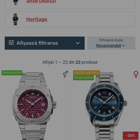
Smartwatch
Heritage
Filtrează după:
Afișează filtrarea
Recomandat
Afișat 1 — 22 din
22
produse
ÎN MAGAZIN
EDIȚIE LIMITATĂ
ÎN MAGAZIN
-20%