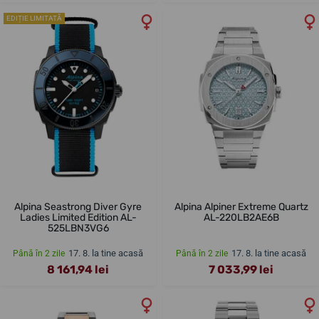
EDIȚIE LIMITATĂ
Alpina Seastrong Diver Gyre
Alpina Alpiner Extreme Quartz
Ladies Limited Edition AL-
AL-220LB2AE6B
525LBN3VG6
17. 8. la tine acasă
17. 8. la tine acasă
Până în 2 zile
Până în 2 zile
8 161,94 lei
7 033,99 lei