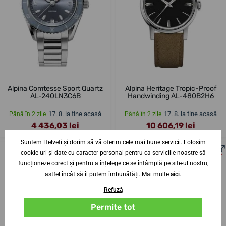
Alpina Comtesse Sport Quartz
Alpina Heritage Tropic-Proof
AL-240LN3C6B
Handwinding AL-480B2H6
17. 8. la tine acasă
17. 8. la tine acasă
Până în 2 zile
Până în 2 zile
4 436,03 lei
10 606,19 lei
Suntem Helveti și dorim să vă oferim cele mai bune servicii. Folosim
cookie-uri și date cu caracter personal pentru ca serviciile noastre să
funcționeze corect și pentru a înțelege ce se întâmplă pe site-ul nostru,
astfel încât să îl putem îmbunătăți. Mai multe
aici
.
Refuză
Permite tot