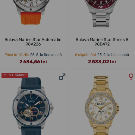
Bulova Marine Star Automatic
Bulova Marine Star Series B
98A226
98B472
26. 8. la tine acasă
25. 9. la tine acasă
Până în 10 zile
6 săptămâni
2 684,56 lei
2 533,02 lei
CEL MAI VÂNDUT