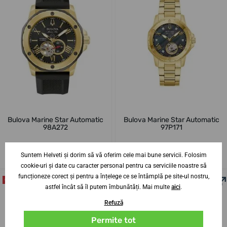
Bulova Marine Star Automatic
Bulova Marine Star Automatic
98A272
97P171
25. 9. la tine acasă
25. 9. la tine acasă
6 săptămâni
6 săptămâni
Suntem Helveti și dorim să vă oferim cele mai bune servicii. Folosim
2 857,76 lei
3 225,81 lei
cookie-uri și date cu caracter personal pentru ca serviciile noastre să
funcționeze corect și pentru a înțelege ce se întâmplă pe site-ul nostru,
CEL MAI VÂNDUT
astfel încât să îl putem îmbunătăți. Mai multe
aici
.
Refuză
Permite tot