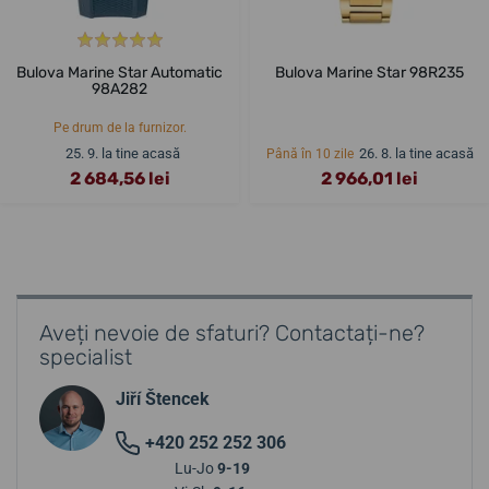
Bulova Marine Star Automatic
Bulova Marine Star 98R235
98A282
Pe drum de la furnizor.
25. 9. la tine acasă
26. 8. la tine acasă
Până în 10 zile
2 684,56 lei
2 966,01 lei
Aveți nevoie de sfaturi? Contactați-ne?
specialist
Jiří Štencek
+420 252 252 306
Lu-Jo
9-19