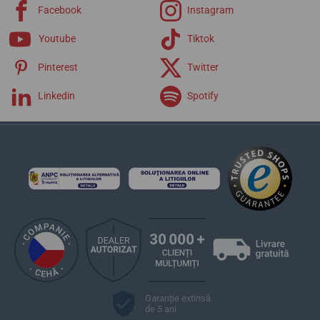
Facebook
Instagram
Youtube
Tiktok
Pinterest
Twitter
Linkedin
Spotify
Garanție extinsă
de 5 ani