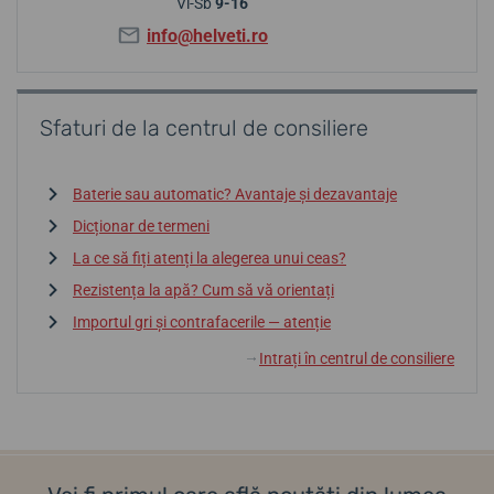
Vi-Sb
9-16
info@helveti.ro
Sfaturi de la centrul de consiliere
Baterie sau automatic? Avantaje și dezavantaje
Dicționar de termeni
La ce să fiți atenți la alegerea unui ceas?
Rezistența la apă? Cum să vă orientați
Importul gri și contrafacerile — atenție
Intrați în centrul de consiliere
↓