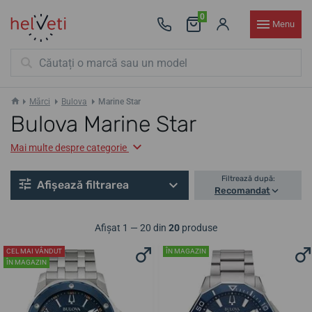
0
Menu
Mărci
Bulova
Marine Star
Bulova Marine Star
Mai multe despre categorie
Filtrează după:
Afișează filtrarea
Recomandat
Afișat 1 — 20 din
20
produse
CEL MAI VÂNDUT
ÎN MAGAZIN
ÎN MAGAZIN