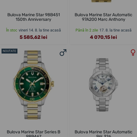
Bulova Marine Star 98B451
Bulova Marine Star Automatic
150th Anniversary
97A200 Marc Anthony
vineri 14. 8. la tine acasă
17. 8. la tine acasă
În stoc
Până în 2 zile
5 585,62 lei
4 070,15 lei
NOUTATE
Bulova Marine Star Series B
Bulova Marine Star Automatic
98B467
96L326