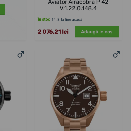
Aviator Airacobra P 42
V.1.22.0.148.4
În stoc
14. 8. la tine acasă
2 076,21 lei
Adaugă in coş