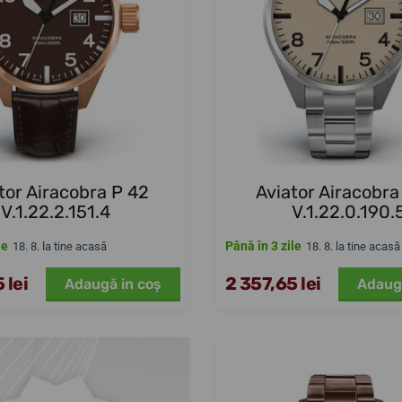
tor Airacobra P 42
Aviator Airacobra
V.1.22.2.151.4
V.1.22.0.190.
le
Până în 3 zile
18. 8. la tine acasă
18. 8. la tine acasă
 lei
2 357,65 lei
Adaugă in coş
Adaug