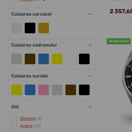
2 357,65
Culoarea carcasei
ÎN MAGAZIN
Culoarea cadranului
Culoarea curelei
Stil
Elegante
(9)
Aviație
(20)