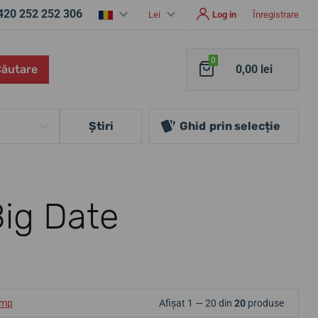
420 252 252 306
Lei
Log in
Înregistrare
0
Căutare
0,00 lei
Ştiri
Ghid
prin selecție
Big Date
ump
Afișat 1 — 20 din
20
produse