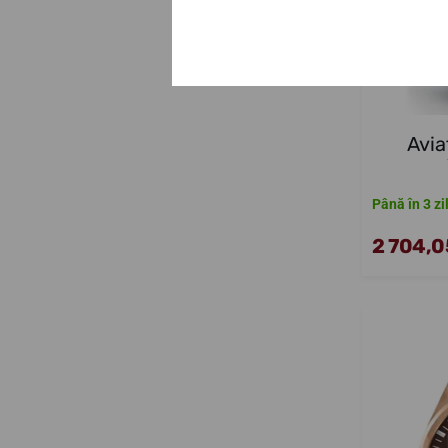
Avia
Până în 3 zi
2 704,05