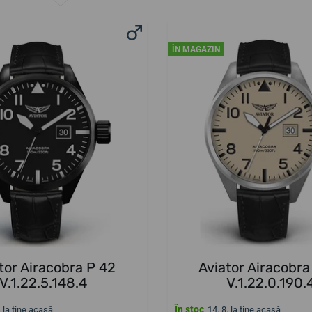
ÎN MAGAZIN
tor Airacobra P 42
Aviator Airacobra
V.1.22.5.148.4
V.1.22.0.190.
În stoc
. la tine acasă
14. 8. la tine acasă