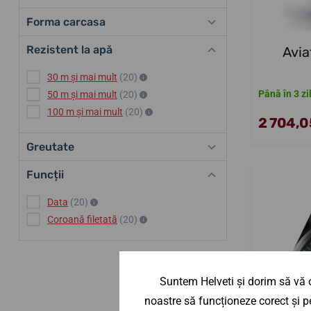
Forma carcasa
Rezistent la apă
Avia
30 m și mai mult
(20)
Până în 3 zi
50 m și mai mult
(20)
100 m și mai mult
(20)
2 704,05
Greutate
Funcții
Data
(20)
Coroană filetată
(20)
Suntem Helveti și dorim să vă o
noastre să funcționeze corect și pe