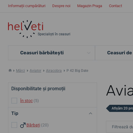
Informații cumpărături
Despre noi
Magazin Praga
Contact
Specialiști în ceasuri
Ceasuri bărbătești
Ceasuri de
Mărci
Aviator
Airacobra
P 42 Big Date
Avi
Disponibilitate și promoții
În stoc
(5)
Afișăm 20 pr
Tip
Bărbați
(20)
Filtrează d