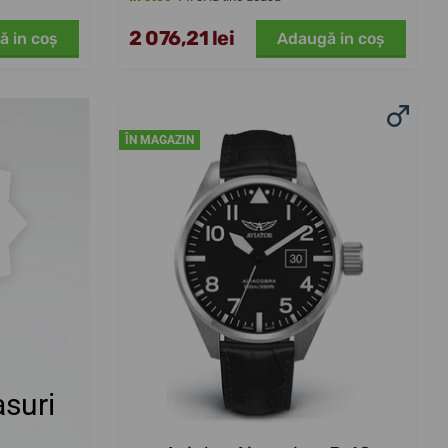
2 076,21 lei
ă in coş
Adaugă in coş
ÎN MAGAZIN
suri