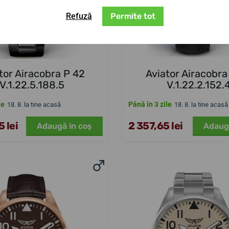
Refuză
Permite tot
tor Airacobra P 42
Aviator Airacobra
V.1.22.5.188.5
V.1.22.2.152.
le
Până în 3 zile
18. 8. la tine acasă
18. 8. la tine acasă
 lei
2 357,65 lei
Adaugă in coş
Adaug