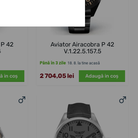
 P 42
Aviator Airacobra P 42
4
V.1.22.5.157.5
Până în 3 zile
18. 8. la tine acasă
2 704,05 lei
ă in coş
Adaugă in coş