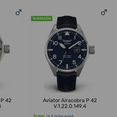
ÎN MAGAZIN
 P 42
Aviator Airacobra P 42
4
V.1.22.0.149.4
În stoc
14. 8. la tine acasă