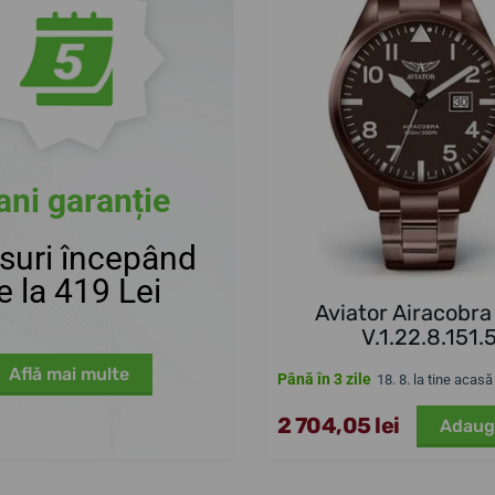
ani garanție
suri începând
e la 419 Lei
Aviator Airacobra
V.1.22.8.151.
Află mai multe
Până în 3 zile
18. 8. la tine acasă
2 704,05 lei
Adaug