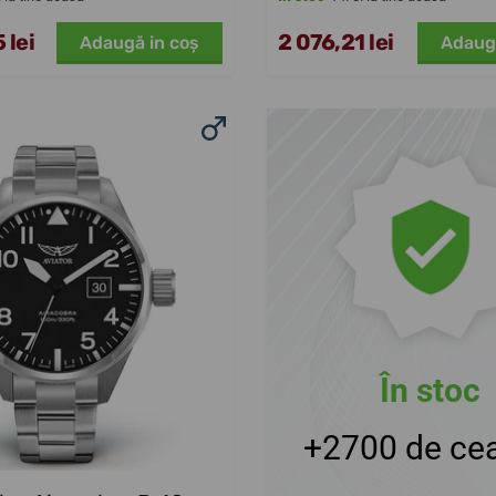
 lei
2 076,21 lei
Adaugă in coş
Adaug
În stoc
+2700 de cea