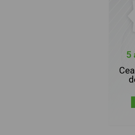
5 
Cea
d