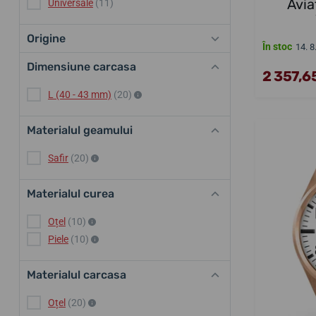
Avia
Universale
(11)
Origine
În stoc
14. 8
Dimensiune carcasa
2 357,65
L (40 - 43 mm)
(20)
Materialul geamului
Safir
(20)
Materialul curea
Oțel
(10)
Piele
(10)
Materialul carcasa
Oțel
(20)