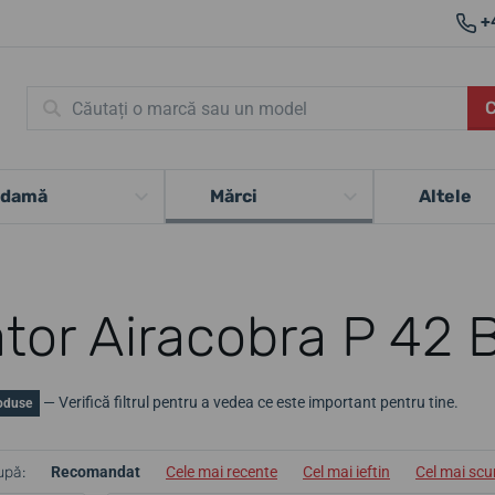
+
 damă
Mărci
Altele
ator Airacobra P 42 
— Verifică filtrul pentru a vedea ce este important pentru tine.
oduse
upă:
Recomandat
Cele mai recente
Cel mai ieftin
Cel mai sc