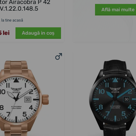
tor Airacobra P 42
V.1.22.0.148.5
Află mai multe
. la tine acasă
 lei
Adaugă in coş