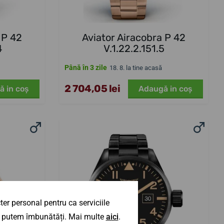
 P 42
Aviator Airacobra P 42
4
V.1.22.2.151.5
Până în 3 zile
18. 8. la tine acasă
2 704,05 lei
ă in coş
Adaugă in coş
er personal pentru ca serviciile
 îl putem îmbunătăți. Mai multe
aici
.