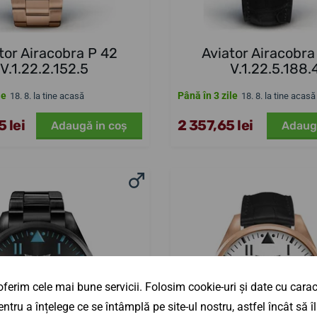
tor Airacobra P 42
Aviator Airacobra
V.1.22.2.152.5
V.1.22.5.188.
le
Până în 3 zile
18. 8. la tine acasă
18. 8. la tine acasă
 lei
2 357,65 lei
Adaugă in coş
Adaug
ferim cele mai bune servicii. Folosim cookie-uri și date cu caract
ntru a înțelege ce se întâmplă pe site-ul nostru, astfel încât să