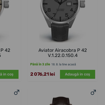
 P 42
Aviator Airacobra P 42
5
V.1.22.0.150.4
Până în 3 zile
18. 8. la tine acasă
2 076,21 lei
ă in coş
Adaugă in coş