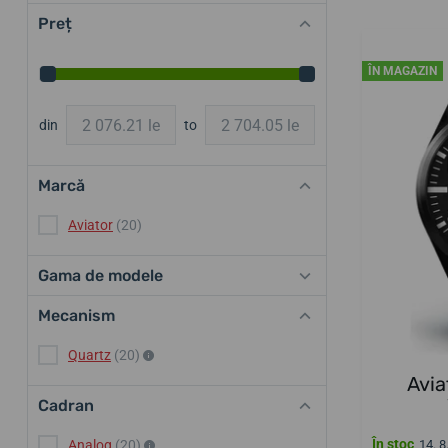
Preț
ÎN MAGAZIN
din
to
Marcă
Aviator
(20)
Gama de modele
Mecanism
Quartz
(20)
Avia
Cadran
În stoc
Analog
(20)
14. 8