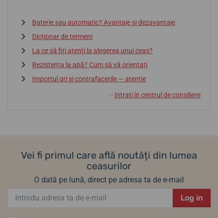
Baterie sau automatic? Avantaje și dezavantaje
Dicționar de termeni
La ce să fiți atenți la alegerea unui ceas?
Rezistența la apă? Cum să vă orientați
Importul gri și contrafacerile — atenție
Intrați în centrul de consiliere
↓
Vei fi primul care află noutăți din lumea
ceasurilor
O dată pe lună, direct pe adresa ta de e-mail
Log in