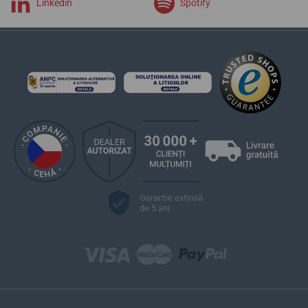
Linkedin
Spotify
Garanție extinsă
de 5 ani