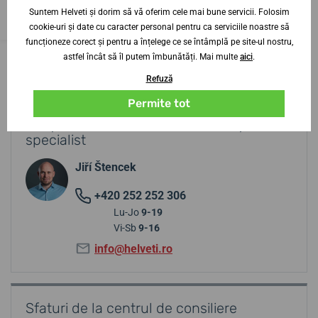
14. 8. la tine acasă
În stoc
Suntem Helveti și dorim să vă oferim cele mai bune servicii. Folosim
149,38 lei
84,43 lei
cookie-uri și date cu caracter personal pentru ca serviciile noastre să
funcționeze corect și pentru a înțelege ce se întâmplă pe site-ul nostru,
astfel încât să îl putem îmbunătăți. Mai multe
aici
.
Refuză
Permite tot
Aveți nevoie de sfaturi? Contactați-ne?
specialist
Jiří Štencek
+420 252 252 306
Lu-Jo
9-19
Vi-Sb
9-16
info@helveti.ro
Sfaturi de la centrul de consiliere