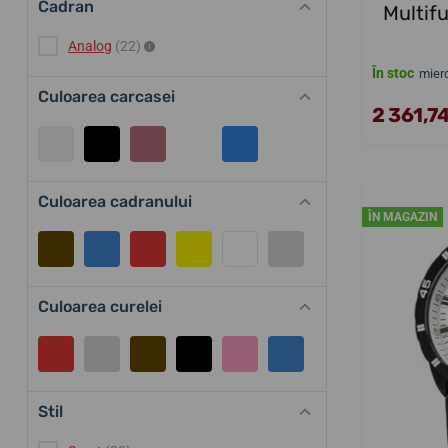
Cadran
Multif
Analog
(22)
În stoc
mierc
Culoarea carcasei
2 361,74
Culoarea cadranului
ÎN MAGAZIN
Culoarea curelei
Stil