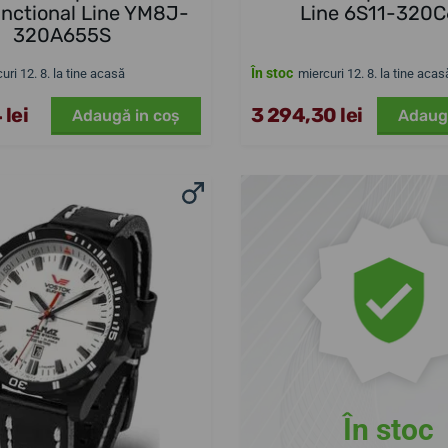
unctional Line YM8J-
Line 6S11-320C
320A655S
În stoc
uri 12. 8. la tine acasă
miercuri 12. 8. la tine acas
 lei
3 294,30 lei
Adaugă in coş
Adaug
În stoc