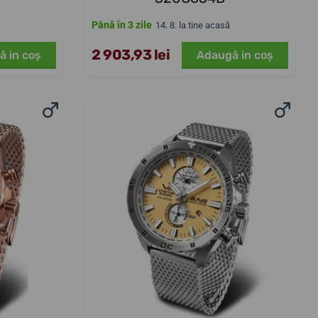
Până în 3 zile
14. 8. la tine acasă
2 903,93 lei
ă in coş
Adaugă in coş