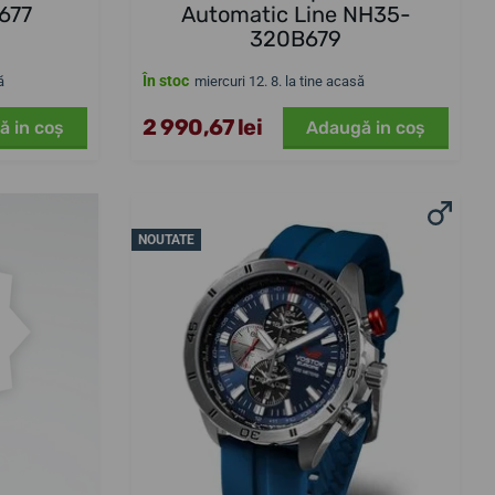
677
Automatic Line NH35-
320B679
În stoc
ă
miercuri 12. 8. la tine acasă
2 990,67 lei
ă in coş
Adaugă in coş
NOUTATE