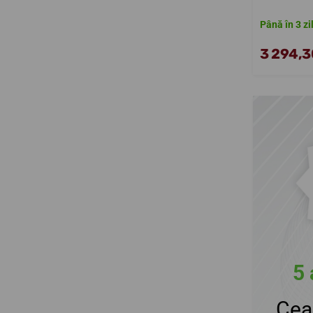
Până în 3 zi
3 294,30
5 
Cea