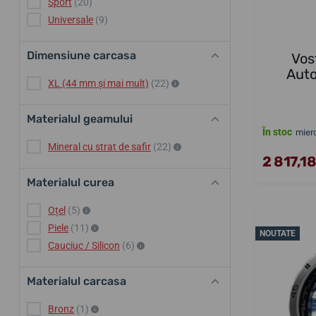
Sport
(20)
Universale
(9)
Dimensiune carcasa
Vos
Auto
XL (44 mm și mai mult)
(22)
Materialul geamului
În stoc
mierc
Mineral cu strat de safir
(22)
2 817,18
Materialul curea
Oțel
(5)
Piele
(11)
NOUTATE
Cauciuc / Silicon
(6)
Materialul carcasa
Bronz
(1)