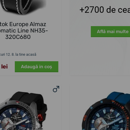
+2700 de cea
tok Europe Almaz
matic Line NH35-
Află mai multe
320C680
uri 12. 8. la tine acasă
 lei
Adaugă in coş