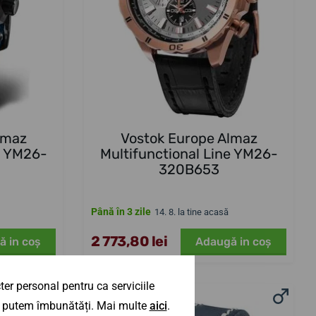
lmaz
Vostok Europe Almaz
e YM26-
Multifunctional Line YM26-
320B653
Până în 3 zile
14. 8. la tine acasă
2 773,80 lei
ă in coş
Adaugă in coş
er personal pentru ca serviciile
 îl putem îmbunătăți. Mai multe
aici
.