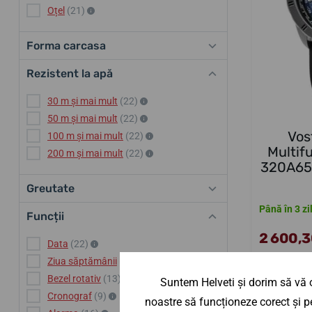
Oțel
(21)
Forma carcasa
Rezistent la apă
30 m și mai mult
(22)
50 m și mai mult
(22)
Vos
100 m și mai mult
(22)
Multif
200 m și mai mult
(22)
320A652
Greutate
Până în 3 zi
Funcții
2 600,30
Data
(22)
Ziua săptămânii
(6)
Bezel rotativ
(13)
Suntem Helveti și dorim să vă o
Cronograf
(9)
noastre să funcționeze corect și pe