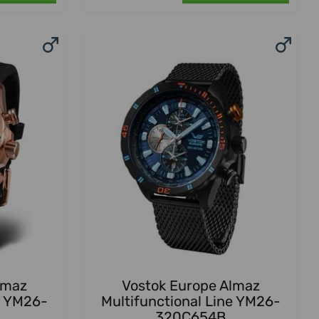
lmaz
Vostok Europe Almaz
e YM26-
Multifunctional Line YM26-
320C654B