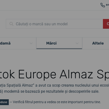
+
 damă
Mărci
Altele
tok Europe Almaz Sp
ația Spațială Almaz” a avut ca scop crearea nucleului unui ecosis
ă) modernă se bazează pe rezultatele și descoperirile sale.
— Verifică filtrul pentru a vedea ce este important pentru tine.
oduse