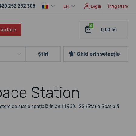
420 252 252 306
Lei
Log in
Înregistrare
0
Căutare
0,00 lei
Ştiri
Ghid
prin selecție
ace Station
tem de stație spațială în anii 1960. ISS (Stația Spațială