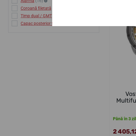
Alarma
(16)
Coroană filetată
(21)
Timp dual / GMT
(16)
Capac posterior transparent
(2)
Vos
Multif
Până în 3 zi
2 405,12