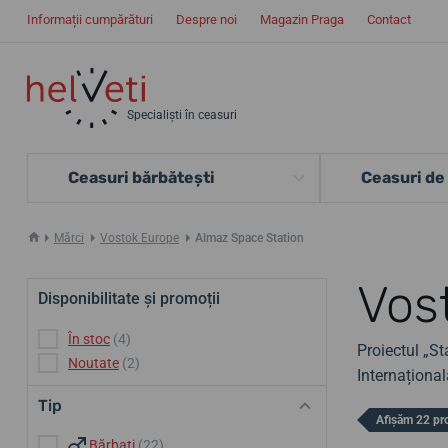
Informații cumpărături
Despre noi
Magazin Praga
Contact
Specialiști în ceasuri
Ceasuri bărbătești
Ceasuri de
Mărci
Vostok Europe
Almaz Space Station
Vos
Disponibilitate și promoții
În stoc
(4)
Proiectul „St
Noutate
(2)
Internațional
Tip
Afișăm 22 pr
Bărbați
(22)