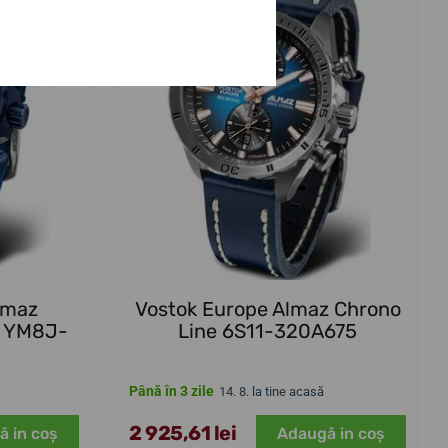
lmaz
Vostok Europe Almaz Chrono
e YM8J-
Line 6S11-320A675
Până în 3 zile
14. 8. la tine acasă
2 925,61 lei
ă in coş
Adaugă in coş