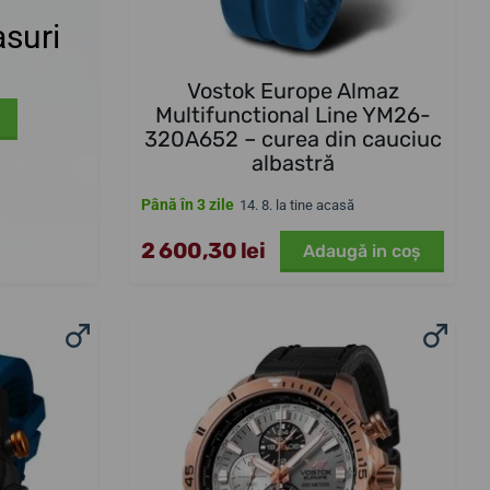
suri
Vostok Europe Almaz
Multifunctional Line YM26-
320A652 – curea din cauciuc
albastră
Până în 3 zile
14. 8. la tine acasă
2 600,30 lei
Adaugă in coş