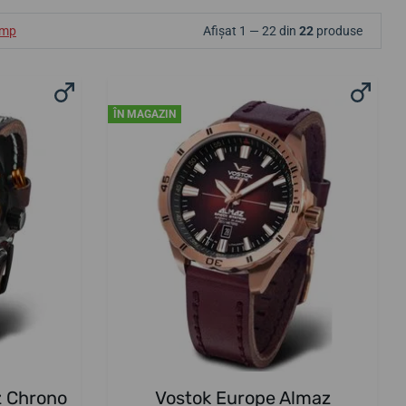
ump
Afișat 1 — 22 din
22
produse
ÎN MAGAZIN
z Chrono
Vostok Europe Almaz