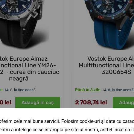
tok Europe Almaz
Vostok Europe A
unctional Line YM26-
Multifunctional Lin
 – curea din cauciuc
320C654S
neagră
le
Până în 3 zile
14. 8. la tine acasă
14. 8. la tine acasă
 lei
2 708,74 lei
Adaugă in coş
Adaug
ferim cele mai bune servicii. Folosim cookie-uri și date cu caract
ntru a înțelege ce se întâmplă pe site-ul nostru, astfel încât să