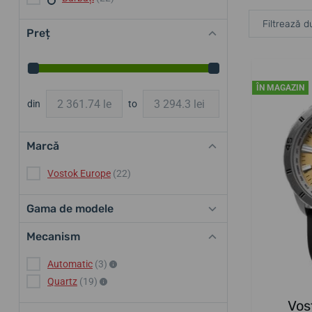
Filtrează d
Preț
ÎN MAGAZIN
din
to
Marcă
Vostok Europe
(22)
Gama de modele
Mecanism
Automatic
(3)
Quartz
(19)
Vos