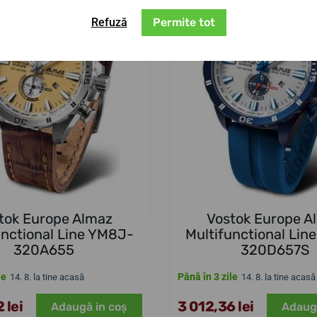
Refuză
Permite tot
tok Europe Almaz
Vostok Europe A
unctional Line YM8J-
Multifunctional Lin
320A655
320D657S
le
Până în 3 zile
14. 8. la tine acasă
14. 8. la tine acasă
 lei
3 012,36 lei
Adaugă in coş
Adaug