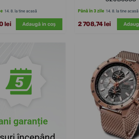
le
Până în 3 zile
14. 8. la tine acasă
14. 8. la tine acasă
 lei
2 708,74 lei
Adaugă in coş
Adaug
ani garanție
suri începând