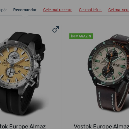
upă:
Recomandat
Cele mai recente
Cel mai ieftin
Cel mai sc
ÎN MAGAZIN
tok Europe Almaz
Vostok Europe Alma