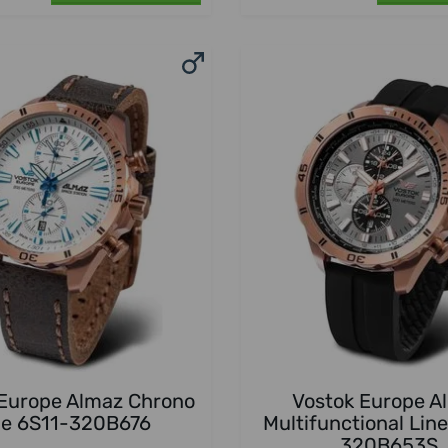
 Europe Almaz Chrono
Vostok Europe A
ne 6S11-320B676
Multifunctional Lin
320B653S