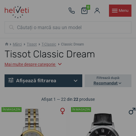
0
Menu
Mărci
Tissot
T-Classic
Classic Dream
Tissot Classic Dream
Mai multe despre categorie
Filtrează după:
Afișează filtrarea
Recomandat
Afișat 1 — 22 din
22
produse
ÎN MAGAZIN
ÎN MAGAZIN