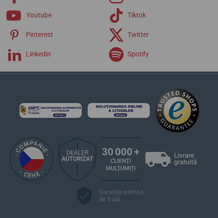
Youtube
Tiktok
Pinterest
Twitter
Linkedin
Spotify
Garanție extinsă
de 5 ani