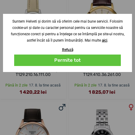
Suntem Helveti și dorim să vă oferim cele mai bune servicii. Folosim
cookie-uri și date cu caracter personal pentru ca serviciile noastre să
funcționeze corect și pentru a înțelege ce se întâmplă pe site-ul nostru,
astfel încât să îl putem îmbunătăți. Mai multe
aici
.
Refuză
Permite tot
Tissot Classic Dream Lady
Tissot Classic Dream Gent
T129.210.16.111.00
T129.410.36.261.00
17. 8. la tine acasă
17. 8. la tine acasă
Până în 2 zile
Până în 2 zile
1 420,22 lei
1 825,07 lei