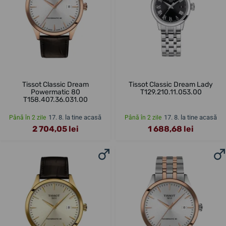
Tissot Classic Dream
Tissot Classic Dream Lady
Powermatic 80
T129.210.11.053.00
T158.407.36.031.00
17. 8. la tine acasă
17. 8. la tine acasă
Până în 2 zile
Până în 2 zile
2 704,05 lei
1 688,68 lei