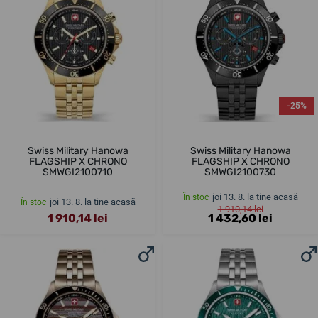
-25%
Swiss Military Hanowa
Swiss Military Hanowa
FLAGSHIP X CHRONO
FLAGSHIP X CHRONO
SMWGI2100710
SMWGI2100730
joi 13. 8. la tine acasă
În stoc
joi 13. 8. la tine acasă
În stoc
1 910,14 lei
1 910,14 lei
1 432,60 lei