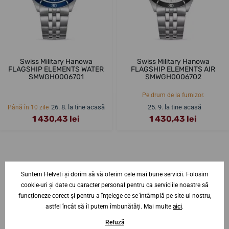
Swiss Military Hanowa
Swiss Military Hanowa
FLAGSHIP ELEMENTS WATER
FLAGSHIP ELEMENTS AIR
SMWGH0006701
SMWGH0006702
Pe drum de la furnizor.
26. 8. la tine acasă
25. 9. la tine acasă
Până în 10 zile
1 430,43 lei
1 430,43 lei
Suntem Helveti și dorim să vă oferim cele mai bune servicii. Folosim
cookie-uri și date cu caracter personal pentru ca serviciile noastre să
Aveți nevoie de sfaturi? Contactați-ne?
funcționeze corect și pentru a înțelege ce se întâmplă pe site-ul nostru,
specialist
astfel încât să îl putem îmbunătăți. Mai multe
aici
.
Jiří Štencek
Refuză