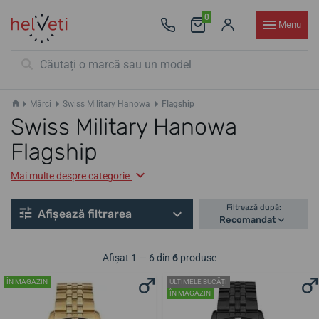
0
Menu
Mărci
Swiss Military Hanowa
Flagship
Swiss Military Hanowa
Flagship
Mai multe despre categorie
Filtrează după:
Afișează filtrarea
Recomandat
Afișat 1 — 6 din
6
produse
ÎN MAGAZIN
ULTIMELE BUCĂȚI
ÎN MAGAZIN