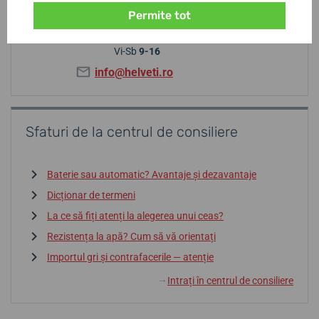
Permite tot
+420 252 252 306
Lu-Jo
9-19
Vi-Sb
9-16
info@helveti.ro
Sfaturi de la centrul de consiliere
Baterie sau automatic? Avantaje și dezavantaje
Dicționar de termeni
La ce să fiți atenți la alegerea unui ceas?
Rezistența la apă? Cum să vă orientați
Importul gri și contrafacerile — atenție
Intrați în centrul de consiliere
↓