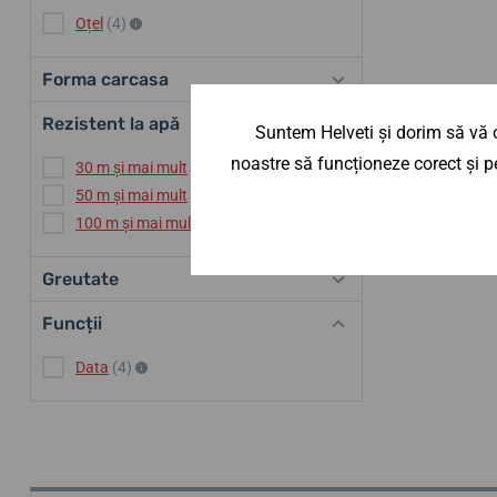
Oțel
(4)
Forma carcasa
Rezistent la apă
Suntem Helveti și dorim să vă o
noastre să funcționeze corect și pe
30 m și mai mult
(4)
50 m și mai mult
(4)
100 m și mai mult
(4)
Greutate
Funcții
Data
(4)