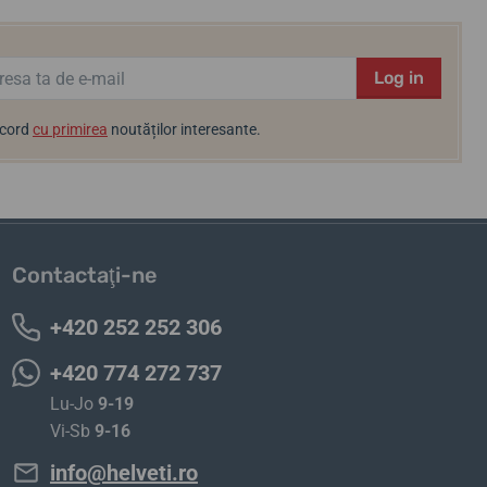
Log in
acord
cu primirea
noutăților interesante.
Contactaţi-ne
+420 252 252 306
+420 774 272 737
Lu-Jo
9-19
Vi-Sb
9-16
info@helveti.ro