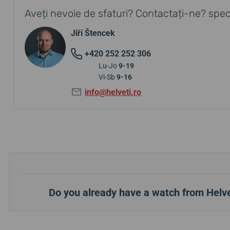
Aveți nevoie de sfaturi? Contactați-ne? speci
Jiří Štencek
+420 252 252 306
Lu-Jo
9-19
Vi-Sb
9-16
info@helveti.ro
Do you already have a watch from Helve