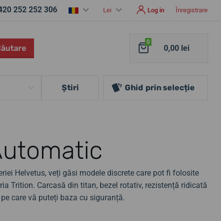
420 252 252 306
Lei
Log in
Înregistrare
0
Căutare
0,00 lei
Ştiri
Ghid
prin selecție
Automatic
iei Helvetus, veți găsi modele discrete care pot fi folosite
a Trition. Carcasă din titan, bezel rotativ, rezistență ridicată
 pe care vă puteți baza cu siguranță.