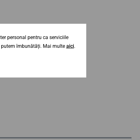
er personal pentru ca serviciile
 îl putem îmbunătăți. Mai multe
aici
.