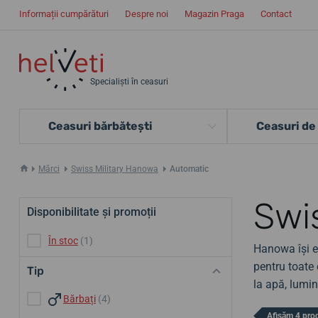
Informații cumpărături
Despre noi
Magazin Praga
Contact
Specialiști în ceasuri
Ceasuri bărbătești
Ceasuri de
Mărci
Swiss Military Hanowa
Automatic
Swi
Disponibilitate și promoții
În stoc
(1)
Hanowa își ex
pentru toate 
Tip
la apă, lumin
Bărbați
(4)
Afișăm 4 pro