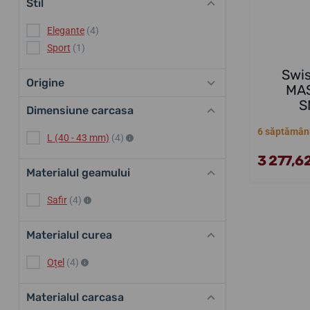
Stil
Elegante
(4)
Sport
(1)
Swis
Origine
MAS
S
Dimensiune carcasa
6 săptămân
L (40 - 43 mm)
(4)
3 277,62
Materialul geamului
Safir
(4)
Materialul curea
Oțel
(4)
Materialul carcasa