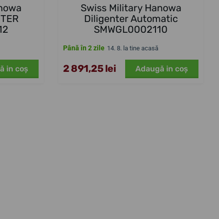
anowa
Swiss Military Hanowa
NTER
Diligenter Automatic
12
SMWGL0002110
Până în 2 zile
14. 8. la tine acasă
2 891,25 lei
ă in coş
Adaugă in coş