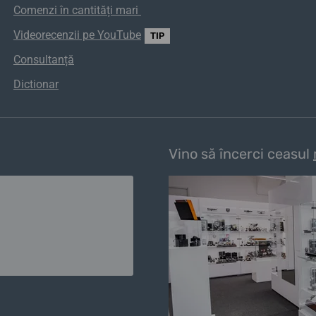
Comenzi
în
cantități
mari
Videorecenzii pe YouTube
TIP
Consultanță
Dictionar
Vino să încerci ceasul