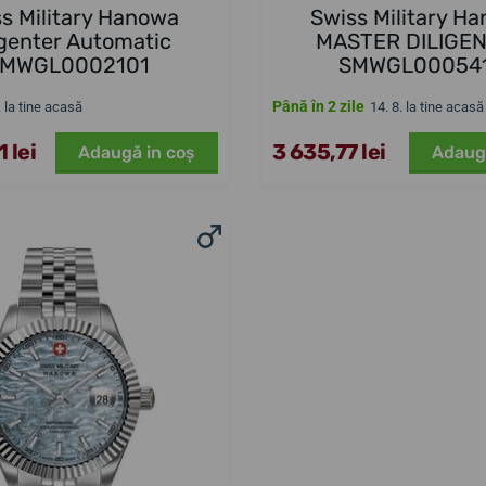
s Military Hanowa
Swiss Military H
igenter Automatic
MASTER DILIGE
MWGL0002101
SMWGL00054
Până în 2 zile
. la tine acasă
14. 8. la tine acasă
 lei
3 635,77 lei
Adaugă in coş
Adaug