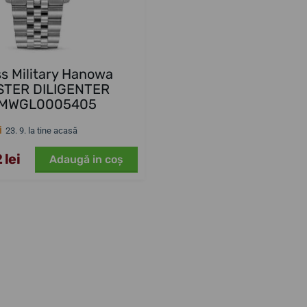
s Military Hanowa
TER DILIGENTER
MWGL0005405
i
23. 9. la tine acasă
 lei
Adaugă in coş