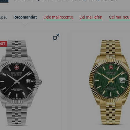
upă:
Recomandat
Cele mai recente
Cel mai ieftin
Cel mai sc
DUT