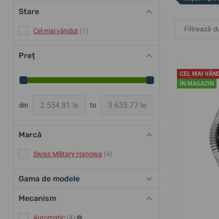
Stare
Filtrează d
Cel mai vândut
(1)
Preț
CEL MAI VÂN
ÎN MAGAZIN
din
to
Marcă
Swiss Military Hanowa
(4)
Gama de modele
Mecanism
Automatic
(4)