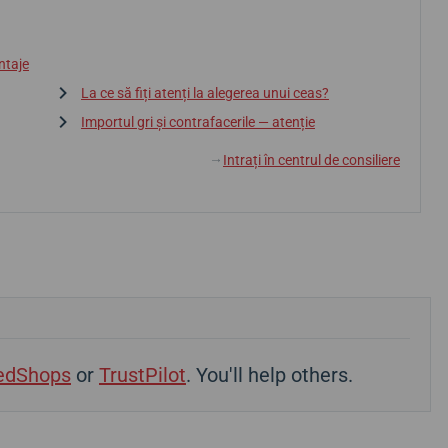
ntaje
La ce să fiți atenți la alegerea unui ceas?
Importul gri și contrafacerile — atenție
Intrați în centrul de consiliere
↓
edShops
or
TrustPilot
. You'll help others.