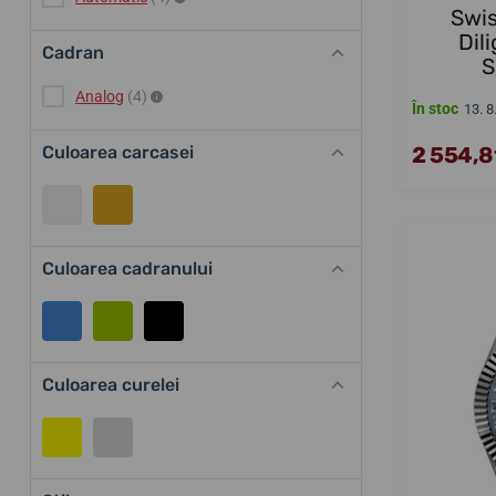
Swis
Dil
Cadran
S
Analog
(4)
În stoc
13. 8
Culoarea carcasei
2 554,81
Culoarea cadranului
Culoarea curelei