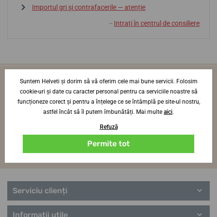
Importul gri și contrafacerile — atenție
Intrați în centrul de consiliere
↓
Vei fi primul care află noutăți din lumea
Suntem Helveti și dorim să vă oferim cele mai bune servicii. Folosim
cookie-uri și date cu caracter personal pentru ca serviciile noastre să
ceasurilor
funcționeze corect și pentru a înțelege ce se întâmplă pe site-ul nostru,
O dată pe lună, direct pe adresa ta de e-mail
astfel încât să îl putem îmbunătăți. Mai multe
aici
.
Log in
Refuză
Permite tot
Sunt de acord
cu primirea
noutăților interesante.
Serviciu clienți
Informații utile