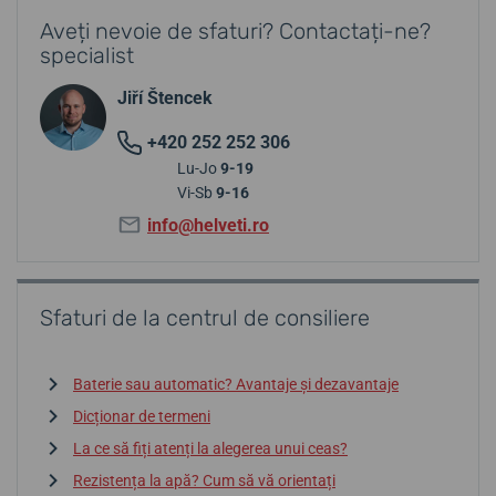
Aveți nevoie de sfaturi? Contactați-ne?
specialist
Jiří Štencek
+420 252 252 306
Lu-Jo
9-19
Vi-Sb
9-16
info@helveti.ro
Sfaturi de la centrul de consiliere
Baterie sau automatic? Avantaje și dezavantaje
Dicționar de termeni
La ce să fiți atenți la alegerea unui ceas?
Rezistența la apă? Cum să vă orientați