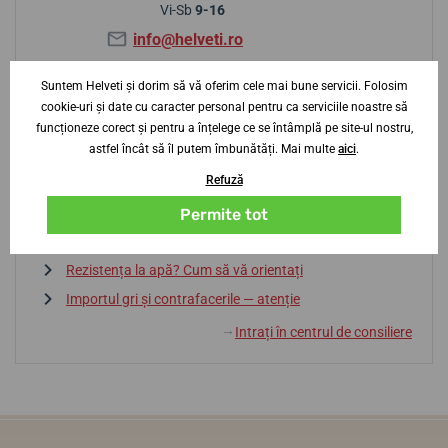
Vi-Sb
9-16
info@helveti.ro
Suntem Helveti și dorim să vă oferim cele mai bune servicii. Folosim
cookie-uri și date cu caracter personal pentru ca serviciile noastre să
Sfaturi de la centrul de consiliere
funcționeze corect și pentru a înțelege ce se întâmplă pe site-ul nostru,
astfel încât să îl putem îmbunătăți. Mai multe
aici
.
Refuză
Baterie sau automatic? Avantaje și dezavantaje
Dicționar de termeni
Permite tot
La ce să fiți atenți la alegerea unui ceas?
Rezistența la apă? Cum să vă orientați
Importul gri și contrafacerile — atenție
Intrați în centrul de consiliere
↓