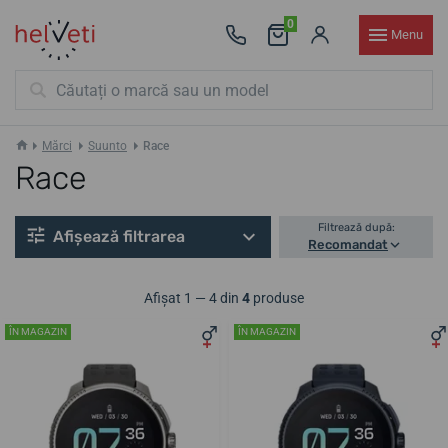
0
Menu
Mărci
Suunto
Race
Race
Filtrează după:
Afișează filtrarea
Recomandat
Afișat 1 — 4 din
4
produse
ÎN MAGAZIN
ÎN MAGAZIN