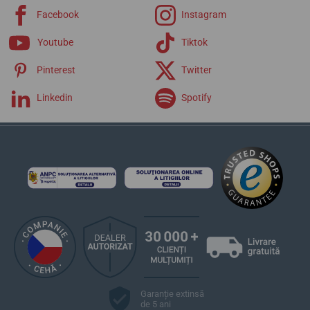
Facebook
Instagram
Youtube
Tiktok
Pinterest
Twitter
Linkedin
Spotify
Garanție extinsă
de 5 ani