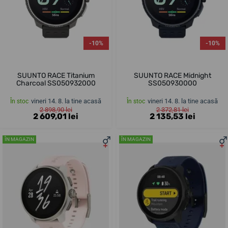
-10%
-10%
SUUNTO RACE Titanium
SUUNTO RACE Midnight
Charcoal SS050932000
SS050930000
vineri 14. 8. la tine acasă
vineri 14. 8. la tine acasă
În stoc
În stoc
2 898,90 lei
2 372,81 lei
2 609,01 lei
2 135,53 lei
ÎN MAGAZIN
ÎN MAGAZIN