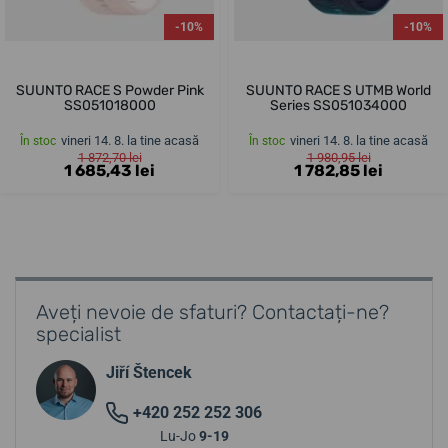
-10%
-10%
SUUNTO RACE S Powder Pink
SUUNTO RACE S UTMB World
SS051018000
Series SS051034000
vineri 14. 8. la tine acasă
vineri 14. 8. la tine acasă
În stoc
În stoc
1 872,70 lei
1 980,95 lei
1 685,43 lei
1 782,85 lei
Aveți nevoie de sfaturi? Contactați-ne?
specialist
Jiří Štencek
+420 252 252 306
Lu-Jo
9-19