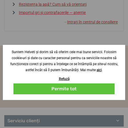
Rezistența la apă? Cum să vă orientați
Importul gri și contrafacerile — atenție
Intrați în centrul de consiliere
↓
Suntem Helveti și dorim să vă oferim cele mai bune servicii. Folosim
Vei fi primul care află noutăți din lumea
cookie-uri și date cu caracter personal pentru ca serviciile noastre să
ceasurilor
funcționeze corect și pentru a înțelege ce se întâmplă pe site-ul nostru,
astfel încât să îl putem îmbunătăți. Mai multe
aici
.
O dată pe lună, direct pe adresa ta de e-mail
Refuză
Log in
Permite tot
Sunt de acord
cu primirea
noutăților interesante.
Serviciu clienți