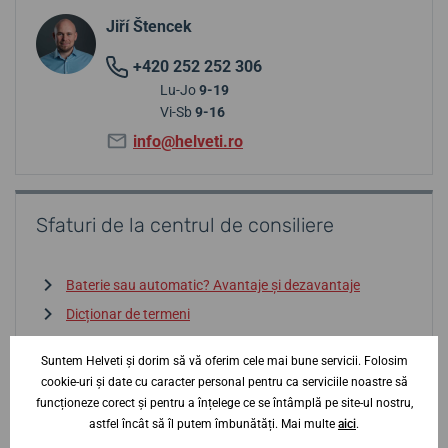
Jiří Štencek
+420 252 252 306
Lu-Jo
9-19
Vi-Sb
9-16
info@helveti.ro
Sfaturi de la centrul de consiliere
Baterie sau automatic? Avantaje și dezavantaje
Dicționar de termeni
La ce să fiți atenți la alegerea unui ceas?
Suntem Helveti și dorim să vă oferim cele mai bune servicii. Folosim
Rezistența la apă? Cum să vă orientați
cookie-uri și date cu caracter personal pentru ca serviciile noastre să
Importul gri și contrafacerile — atenție
funcționeze corect și pentru a înțelege ce se întâmplă pe site-ul nostru,
astfel încât să îl putem îmbunătăți. Mai multe
aici
.
Intrați în centrul de consiliere
↓