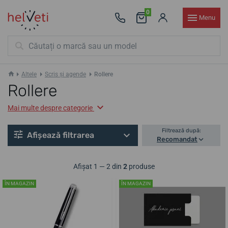
0
Menu
Altele
Scris și agende
Rollere
Rollere
Mai multe despre categorie
Filtrează după:
Afișează filtrarea
Recomandat
Afișat 1 — 2 din
2
produse
ÎN MAGAZIN
ÎN MAGAZIN