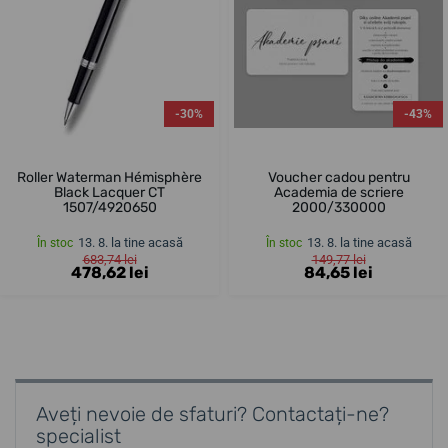
-30%
-43%
Roller Waterman Hémisphère
Voucher cadou pentru
Black Lacquer CT
Academia de scriere
1507/4920650
2000/330000
13. 8. la tine acasă
13. 8. la tine acasă
În stoc
În stoc
683,74 lei
149,77 lei
478,62 lei
84,65 lei
Aveți nevoie de sfaturi? Contactați-ne?
specialist