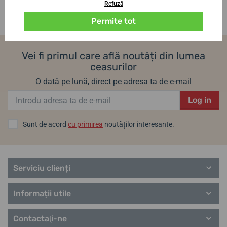
Refuză
Permite tot
Vei fi primul care află noutăți din lumea
ceasurilor
O dată pe lună, direct pe adresa ta de e-mail
Log in
Sunt de acord
cu primirea
noutăților interesante.
Serviciu clienți
Informații utile
Contactaţi-ne