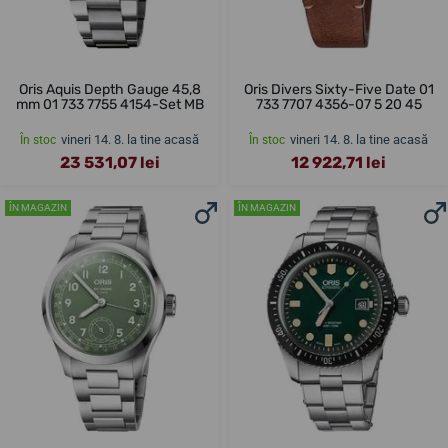
Oris Aquis Depth Gauge 45,8
Oris Divers Sixty-Five Date 01
mm 01 733 7755 4154-Set MB
733 7707 4356-07 5 20 45
vineri 14. 8. la tine acasă
vineri 14. 8. la tine acasă
În stoc
În stoc
23 531,07 lei
12 922,71 lei
ÎN MAGAZIN
ÎN MAGAZIN