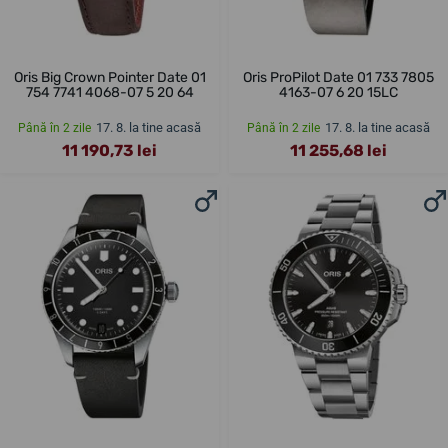
Oris Big Crown Pointer Date 01
Oris ProPilot Date 01 733 7805
754 7741 4068-07 5 20 64
4163-07 6 20 15LC
17. 8. la tine acasă
17. 8. la tine acasă
Până în 2 zile
Până în 2 zile
11 190,73 lei
11 255,68 lei