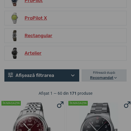
ProPilot
ProPilot X
Rectangular
Artelier
Filtrează după:
Afișează filtrarea
Recomandat
Afișat 1 — 60 din
171
produse
ÎN MAGAZIN
ÎN MAGAZIN