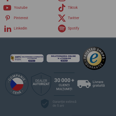
Youtube
Tiktok
Pinterest
Twitter
Linkedin
Spotify
Garanție extinsă
de 5 ani