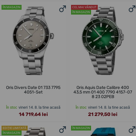
ÎN MAGAZIN
CEL MAI VÂNDUT
ÎN MAGAZIN
Oris Divers Date 01 733 7795
Oris Aquis Date Calibre 400
4051-Set
43,5 mm 01 400 7790 4157-07
8 23 02PEB
vineri 14. 8. la tine acasă
vineri 14. 8. la tine acasă
În stoc
În stoc
14 719,64 lei
21 279,50 lei
EDIȚIE LIMITATĂ
ÎN MAGAZIN
ÎN MAGAZIN