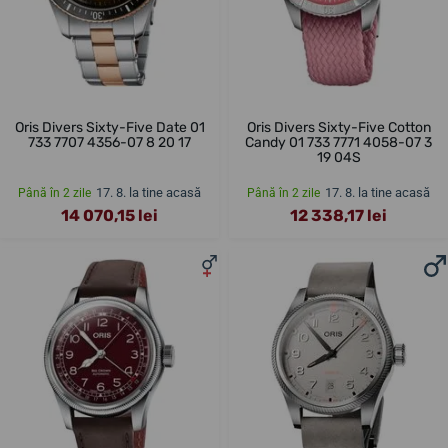
Oris Divers Sixty-Five Date 01
Oris Divers Sixty-Five Cotton
733 7707 4356-07 8 20 17
Candy 01 733 7771 4058-07 3
19 04S
17. 8. la tine acasă
17. 8. la tine acasă
Până în 2 zile
Până în 2 zile
14 070,15 lei
12 338,17 lei