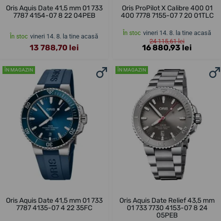
Oris Aquis Date 41,5 mm 01 733
Oris ProPilot X Calibre 400 01
7787 4154-07 8 22 04PEB
400 7778 7155-07 7 20 01TLC
vineri 14. 8. la tine acasă
În stoc
vineri 14. 8. la tine acasă
În stoc
24 115,61 lei
13 788,70 lei
16 880,93 lei
ÎN MAGAZIN
ÎN MAGAZIN
Oris Aquis Date 41,5 mm 01 733
Oris Aquis Date Relief 43,5 mm
7787 4135-07 4 22 35FC
01 733 7730 4153-07 8 24
05PEB