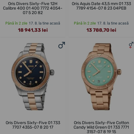
Oris Divers Sixty-Five 12H
Oris Aquis Date 43,5 mm 01 733
Calibre 400 01 400 7772 4054-
7789 4154-07 8 23 04PEB
07 5 20 82
17. 8. la tine acasă
17. 8. la tine acasă
Până în 2 zile
Până în 2 zile
18 941,33 lei
13 788,70 lei
Oris Divers Sixty-Five 01 733
Oris Divers Sixty-Five Cotton
7707 4355-07 8 20 17
Candy Wild Green 01 733 7771
3157-07 8 19 15