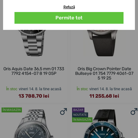
Refuză
Permite tot
Oris Aquis Date 36,5 mm 01 733
Oris Big Crown Pointer Date
7792 4154-07 8 19 05P
Bullseye 01 754 7779 4061-07
5 19 25
vineri 14. 8. la tine acasă
vineri 14. 8. la tine acasă
În stoc
În stoc
13 788,70 lei
11 255,68 lei
ÎN MAGAZIN
BAZAR
NOUTATE
ÎN MAGAZIN