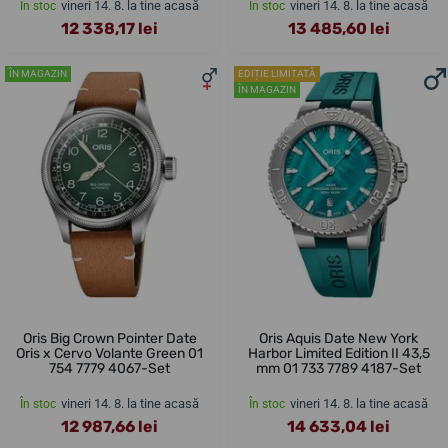
vineri 14. 8. la tine acasă
vineri 14. 8. la tine acasă
În stoc
În stoc
12 338,17 lei
13 485,60 lei
ÎN MAGAZIN
EDIȚIE LIMITATĂ
ÎN MAGAZIN
Oris Big Crown Pointer Date
Oris Aquis Date New York
Oris x Cervo Volante Green 01
Harbor Limited Edition II 43,5
754 7779 4067-Set
mm 01 733 7789 4187-Set
vineri 14. 8. la tine acasă
vineri 14. 8. la tine acasă
În stoc
În stoc
12 987,66 lei
14 633,04 lei