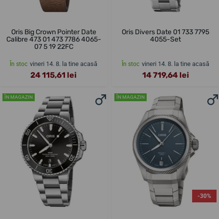
Oris Big Crown Pointer Date
Oris Divers Date 01 733 7795
Calibre 473 01 473 7786 4065-
4055-Set
07 5 19 22FC
vineri 14. 8. la tine acasă
vineri 14. 8. la tine acasă
În stoc
În stoc
24 115,61 lei
14 719,64 lei
ÎN MAGAZIN
ÎN MAGAZIN
-30%