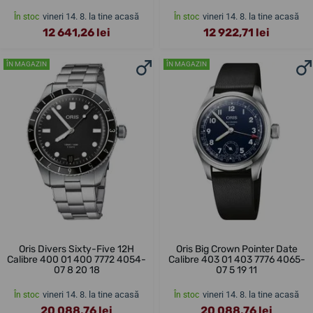
vineri 14. 8. la tine acasă
vineri 14. 8. la tine acasă
În stoc
În stoc
12 641,26 lei
12 922,71 lei
ÎN MAGAZIN
ÎN MAGAZIN
Oris Divers Sixty-Five 12H
Oris Big Crown Pointer Date
Calibre 400 01 400 7772 4054-
Calibre 403 01 403 7776 4065-
07 8 20 18
07 5 19 11
vineri 14. 8. la tine acasă
vineri 14. 8. la tine acasă
În stoc
În stoc
20 088,76 lei
20 088,76 lei