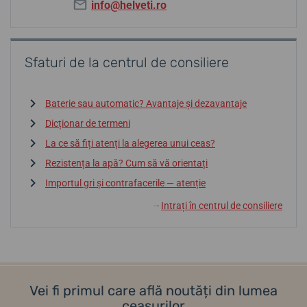
info@helveti.ro
Sfaturi de la centrul de consiliere
Baterie sau automatic? Avantaje și dezavantaje
Dicționar de termeni
La ce să fiți atenți la alegerea unui ceas?
Rezistența la apă? Cum să vă orientați
Importul gri și contrafacerile — atenție
Intrați în centrul de consiliere
↓
Vei fi primul care află noutăți din lumea
ceasurilor