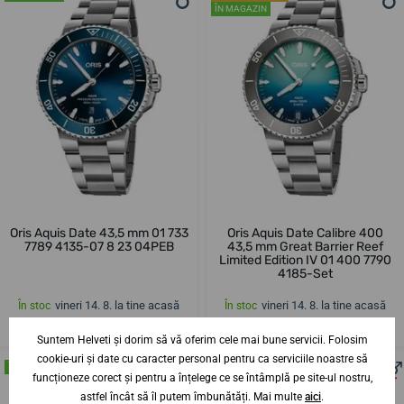
ÎN MAGAZIN
Oris Aquis Date 43,5 mm 01 733
Oris Aquis Date Calibre 400
7789 4135-07 8 23 04PEB
43,5 mm Great Barrier Reef
Limited Edition IV 01 400 7790
4185-Set
vineri 14. 8. la tine acasă
vineri 14. 8. la tine acasă
În stoc
În stoc
13 788,70 lei
22 405,28 lei
Suntem Helveti și dorim să vă oferim cele mai bune servicii. Folosim
cookie-uri și date cu caracter personal pentru ca serviciile noastre să
ÎN MAGAZIN
ÎN MAGAZIN
funcționeze corect și pentru a înțelege ce se întâmplă pe site-ul nostru,
astfel încât să îl putem îmbunătăți. Mai multe
aici
.