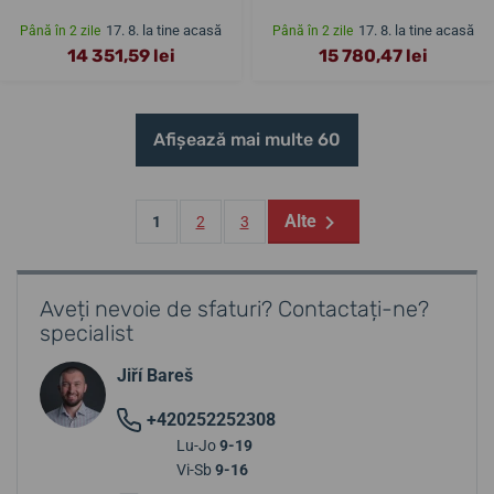
17. 8. la tine acasă
17. 8. la tine acasă
Până în 2 zile
Până în 2 zile
14 351,59 lei
15 780,47 lei
Afișează mai multe 60
Alte
1
2
3
Aveți nevoie de sfaturi? Contactați-ne?
specialist
Jiří Bareš
+420252252308
Lu-Jo
9-19
Vi-Sb
9-16