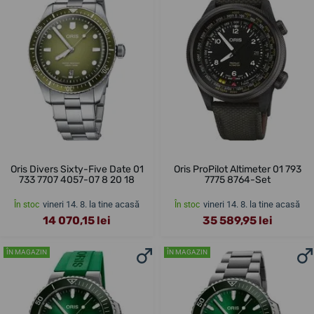
Oris Divers Sixty-Five Date 01
Oris ProPilot Altimeter 01 793
733 7707 4057-07 8 20 18
7775 8764-Set
vineri 14. 8. la tine acasă
vineri 14. 8. la tine acasă
În stoc
În stoc
14 070,15 lei
35 589,95 lei
ÎN MAGAZIN
ÎN MAGAZIN