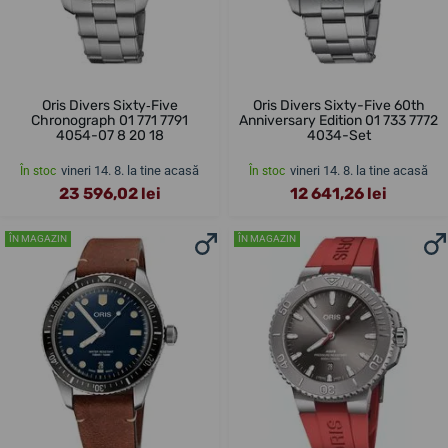
Oris Divers Sixty‑Five
Oris Divers Sixty-Five 60th
Chronograph 01 771 7791
Anniversary Edition 01 733 7772
4054-07 8 20 18
4034-Set
vineri 14. 8. la tine acasă
vineri 14. 8. la tine acasă
În stoc
În stoc
23 596,02 lei
12 641,26 lei
ÎN MAGAZIN
ÎN MAGAZIN