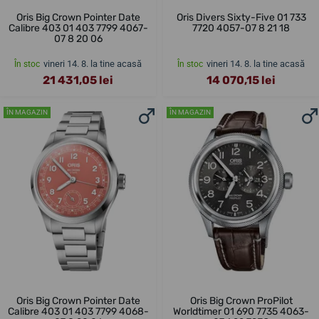
Oris Big Crown Pointer Date
Oris Divers Sixty-Five 01 733
Calibre 403 01 403 7799 4067-
7720 4057-07 8 21 18
07 8 20 06
vineri 14. 8. la tine acasă
vineri 14. 8. la tine acasă
În stoc
În stoc
21 431,05 lei
14 070,15 lei
ÎN MAGAZIN
ÎN MAGAZIN
Oris Big Crown Pointer Date
Oris Big Crown ProPilot
Calibre 403 01 403 7799 4068-
Worldtimer 01 690 7735 4063-