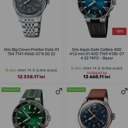
-30%
Oris Big Crown Pointer Date 01
Oris Aquis Date Calibre 400
754 7741 4065-07 8 20 22
41,5 mm 01 400 7769 4135-07
4 22 74FC - Bazar
vineri 14. 8. la tine acasă
În stoc
vineri 14. 8. la tine acasă
În stoc
19 525,87 lei
12 338,17 lei
13 668,11 lei
ÎN MAGAZIN
ÎN MAGAZIN