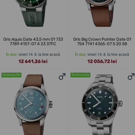
Oris Aquis Date 43,5 mm 01 733
Oris Big Crown Pointer Date 01
7789 4157-07 4 23 37FC
754 7741 4365-07 5 20 58
vineri 14. 8. la tine acasă
vineri 14. 8. la tine acasă
În stoc
În stoc
12 641,26 lei
12 056,72 lei
ÎN MAGAZIN
ÎN MAGAZIN