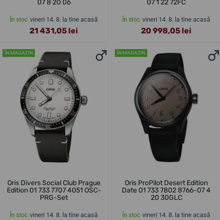
07 8 20 06
07 1 22 72FC
vineri 14. 8. la tine acasă
vineri 14. 8. la tine acasă
În stoc
În stoc
21 431,05 lei
20 998,05 lei
ÎN MAGAZIN
ÎN MAGAZIN
Oris Divers Social Club Prague
Oris ProPilot Desert Edition
Edition 01 733 7707 4051 OSC-
Date 01 733 7802 8766-07 4
PRG-Set
20 30GLC
vineri 14. 8. la tine acasă
vineri 14. 8. la tine acasă
În stoc
În stoc