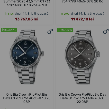
Summer 2025 43,5 mm 01 733
754 7798 4065-07 8 20 06
7789 4158-07 8 23 04PEB
vineri 14. 8. la tine acasă
vineri 14. 8. la tine acasă
În stoc
În stoc
13 767,05 lei
11 472,18 lei
ÎN MAGAZIN
ÎN MAGAZIN
Oris Big Crown ProPilot Big
Oris Big Crown ProPilot Big Day
Date 01 751 7761 4065-07 8 20
Date 01 752 7760 4063-07 8
08P
22 08P