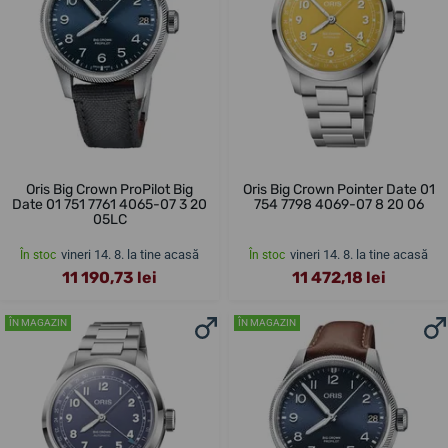
Oris Big Crown ProPilot Big
Oris Big Crown Pointer Date 01
Date 01 751 7761 4065-07 3 20
754 7798 4069-07 8 20 06
05LC
vineri 14. 8. la tine acasă
vineri 14. 8. la tine acasă
În stoc
În stoc
11 190,73 lei
11 472,18 lei
ÎN MAGAZIN
ÎN MAGAZIN