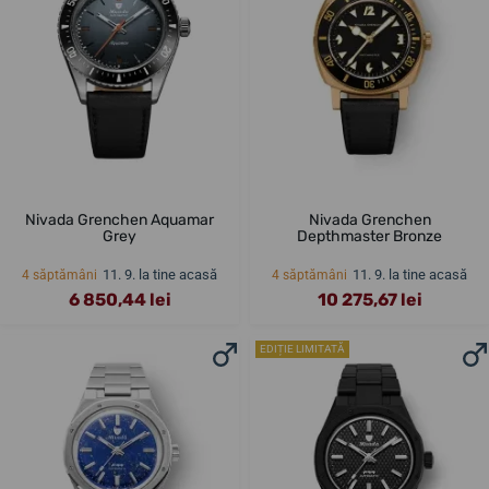
Nivada Grenchen Aquamar
Nivada Grenchen
Grey
Depthmaster Bronze
11. 9. la tine acasă
11. 9. la tine acasă
4 săptămâni
4 săptămâni
6 850,44 lei
10 275,67 lei
EDIȚIE LIMITATĂ