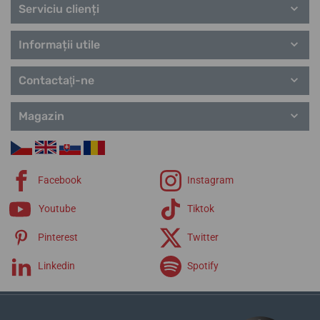
Serviciu clienți
Informații utile
Contactaţi-ne
Magazin
Facebook
Instagram
Youtube
Tiktok
Pinterest
Twitter
Linkedin
Spotify