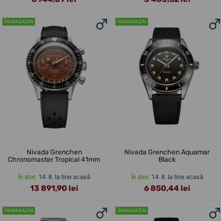
ÎN MAGAZIN
ÎN MAGAZIN
Nivada Grenchen
Nivada Grenchen Aquamar
Chronomaster Tropical 41mm
Black
14. 8. la tine acasă
14. 8. la tine acasă
În stoc
În stoc
13 891,90 lei
6 850,44 lei
ÎN MAGAZIN
ÎN MAGAZIN