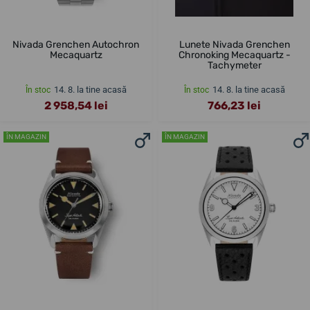
Nivada Grenchen Autochron
Lunete Nivada Grenchen
Mecaquartz
Chronoking Mecaquartz -
Tachymeter
14. 8. la tine acasă
14. 8. la tine acasă
În stoc
În stoc
2 958,54 lei
766,23 lei
ÎN MAGAZIN
ÎN MAGAZIN