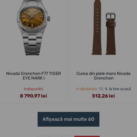
Nivada Grenchen F77 TIGER
Curea din piele maro Nivada
EYE MARK I
Grenchen
11. 9. la tine acasă
Indisponibil
4 săptămâni
8 790,97 lei
512,26 lei
Afișează mai multe 60