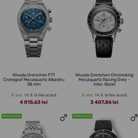
Nivada Grenchen F77
Nivada Grenchen Chronoking
Cronograf Mecaquartz Albastru
Mecaquartz Racing Grey -
38 mm
Inter. Bezel
14. 8. la tine acasă
14. 8. la tine acasă
În stoc
În stoc
4 015,63 lei
3 407,86 lei
ÎN MAGAZIN
ÎN MAGAZIN