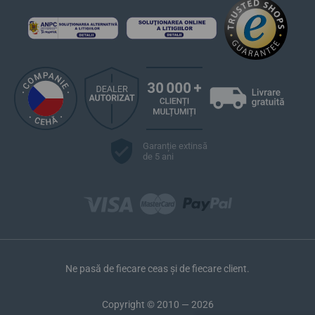
Garanție extinsă
de 5 ani
Ne pasă de fiecare ceas și de fiecare client.
Copyright © 2010 — 2026