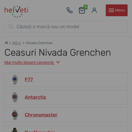
0
Menu
Mărci
Nivada Grenchen
Ceasuri Nivada Grenchen
Mai multe despre categorie
F77
Antarctic
Chronomaster