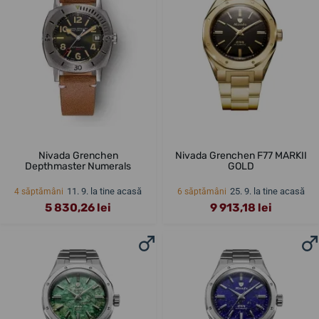
Nivada Grenchen
Nivada Grenchen F77 MARKII
Depthmaster Numerals
GOLD
11. 9. la tine acasă
25. 9. la tine acasă
4 săptămâni
6 săptămâni
5 830,26 lei
9 913,18 lei