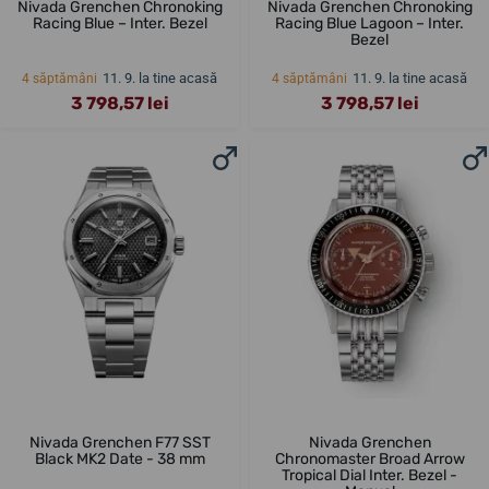
Nivada Grenchen Chronoking
Nivada Grenchen Chronoking
Racing Blue – Inter. Bezel
Racing Blue Lagoon – Inter.
Bezel
11. 9. la tine acasă
11. 9. la tine acasă
4 săptămâni
4 săptămâni
3 798,57 lei
3 798,57 lei
Nivada Grenchen F77 SST
Nivada Grenchen
Black MK2 Date - 38 mm
Chronomaster Broad Arrow
Tropical Dial Inter. Bezel -