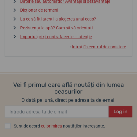
Baterie sau automatic? Avantaje și dezavantaje
Dicționar de termeni
La ce să fiți atenți la alegerea unui ceas?
Rezistența la apă? Cum să vă orientați
Importul gri și contrafacerile — atenție
Intrați în centrul de consiliere
↓
Vei fi primul care află noutăți din lumea
ceasurilor
O dată pe lună, direct pe adresa ta de e-mail
Log in
Sunt de acord
cu primirea
noutăților interesante.