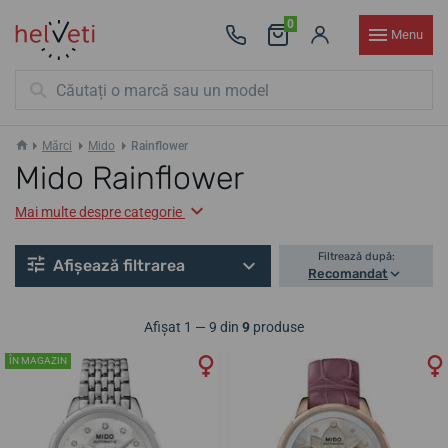
0
Menu
Mărci
Mido
Rainflower
Mido Rainflower
Mai multe despre categorie
Filtrează după:
Afișează filtrarea
Recomandat
Afișat 1 — 9 din
9
produse
ÎN MAGAZIN