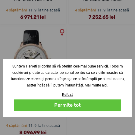
11. 9. la tine acasă
11. 9. la tine acasă
4 săptămâni
4 săptămâni
6 971,21 lei
7 252,65 lei
Suntem Helveti și dorim să vă oferim cele mai bune servicii. Folosim
cookie-uri și date cu caracter personal pentru ca serviciile noastre să
funcționeze corect și pentru a înțelege ce se întâmplă pe site-ul nostru,
astfel încât să îl putem îmbunătăți. Mai multe
aici
.
Refuză
Permite tot
Mido Rainflower Blossom
M043.236.36.101.00
11. 9. la tine acasă
4 săptămâni
8 096,99 lei