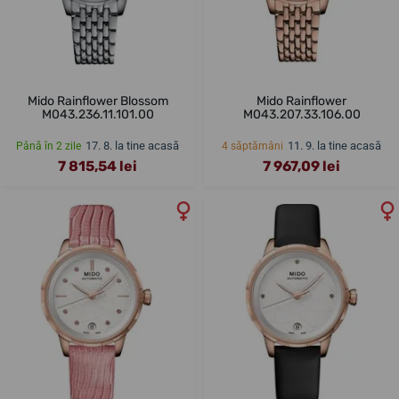
Mido Rainflower Blossom
Mido Rainflower
M043.236.11.101.00
M043.207.33.106.00
17. 8. la tine acasă
11. 9. la tine acasă
Până în 2 zile
4 săptămâni
7 815,54 lei
7 967,09 lei