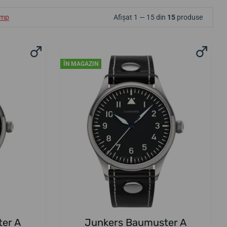
ump
Afișat 1 — 15 din
15
produse
ÎN MAGAZIN
er A
Junkers Baumuster A