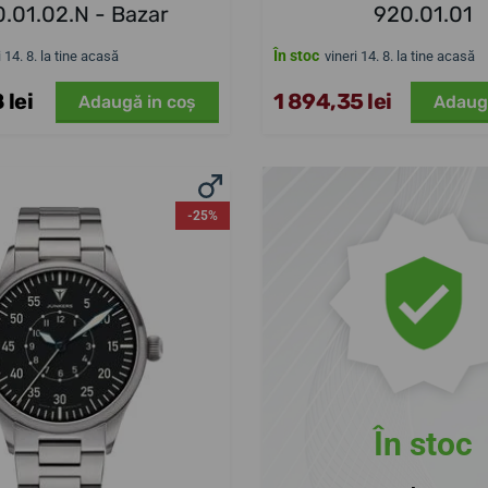
.01.02.N - Bazar
920.01.01
În stoc
i 14. 8. la tine acasă
vineri 14. 8. la tine acasă
 lei
1 894,35 lei
Adaugă in coş
Adaug
-25%
În stoc