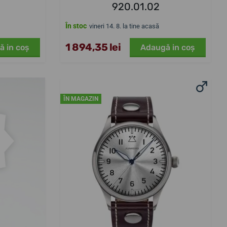
920.01.02
În stoc
vineri 14. 8. la tine acasă
1 894,35 lei
ă in coş
Adaugă in coş
ÎN MAGAZIN