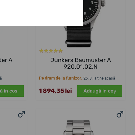
er A
Junkers Baumuster A
920.01.02.N
Pe drum de la furnizor.
să
26. 8. la tine acasă
1 894,35 lei
ă in coş
Adaugă in coş