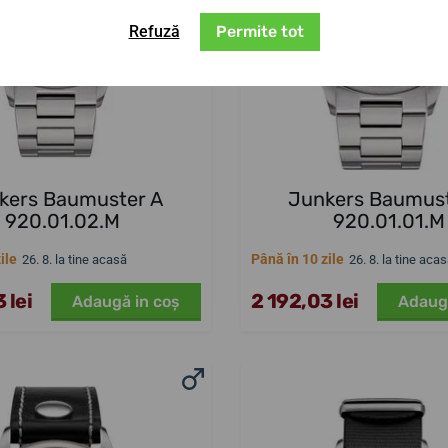
Refuză
Permite tot
kers Baumuster A
Junkers Baumust
920.01.02.M
920.01.01.M
ile
Până în 10 zile
26. 8. la tine acasă
26. 8. la tine aca
 lei
2 192,03 lei
Adaugă in coş
Adaug