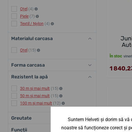
Oțel
(4)
Piele
(7)
Textil / Nylon
(4)
Jun
Materialul carcasa
Aut
Oțel
(15)
În stoc
viner
Forma carcasa
1 840,23
Rezistent la apă
30 m și mai mult
(15)
50 m și mai mult
(15)
100 m și mai mult
(12)
Greutate
Suntem Helveti și dorim să vă o
noastre să funcționeze corect și pe
Funcții