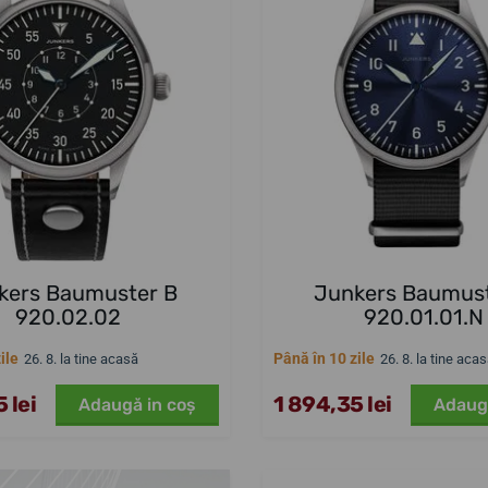
kers Baumuster B
Junkers Baumust
920.02.02
920.01.01.N
ile
Până în 10 zile
26. 8. la tine acasă
26. 8. la tine aca
 lei
1 894,35 lei
Adaugă in coş
Adaug