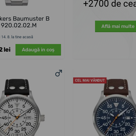
+2700 de cea
kers Baumuster B
920.02.02.M
Află mai multe
i 14. 8. la tine acasă
 lei
Adaugă in coş
CEL MAI VÂNDUT