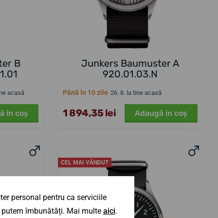
er B
Junkers Baumuster A
1.01
920.01.03.N
Până în 10 zile
tine acasă
26. 8. la tine acasă
1 894,35 lei
ă in coş
Adaugă in coş
CEL MAI VÂNDUT
er personal pentru ca serviciile
 îl putem îmbunătăți. Mai multe
aici
.