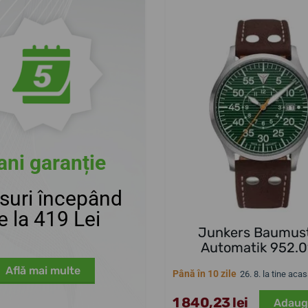
ani garanție
suri începând
e la 419 Lei
Junkers Baumust
Automatik 952.0
Află mai multe
Până în 10 zile
26. 8. la tine aca
1 840,23 lei
Adaug