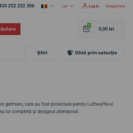
420 252 252 306
Lei
Log in
Înregistrare
0
Căutare
0,00 lei
Ştiri
Ghid
prin selecție
ilor germani, care au fost proiectate pentru Luftwaffe-ul
ea lor completă și designul atemporal.