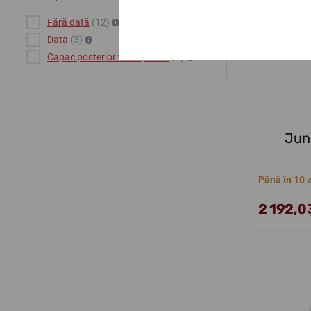
Fără dată
(12)
Data
(3)
Capac posterior transparent
(3)
Jun
Până în 10 z
2 192,03