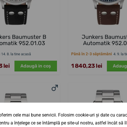
kers Baumuster B
Junkers Baumust
omatik 952.01.03
Automatik 952.0
Până în 2-3 săptămâni
i 14. 8. la tine acasă
4. 9. la 
 lei
1 840,23 lei
Adaugă in coş
Adaug
ferim cele mai bune servicii. Folosim cookie-uri și date cu caract
ntru a înțelege ce se întâmplă pe site-ul nostru, astfel încât să