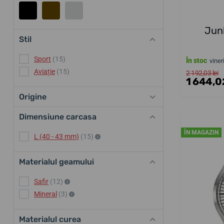
Jun
Stil
Sport
(15)
În stoc
viner
Aviație
(15)
2 192,03 lei
1 644,02
Origine
Dimensiune carcasa
ÎN MAGAZIN
L (40 - 43 mm)
(15)
Materialul geamului
Safir
(12)
Mineral
(3)
Materialul curea