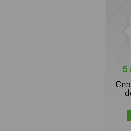
5 
Cea
d