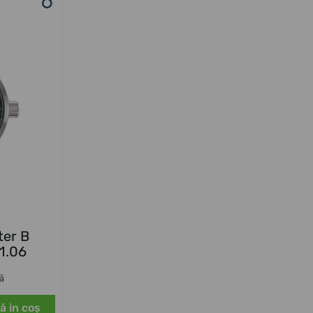
er B
1.06
să
ă in coş