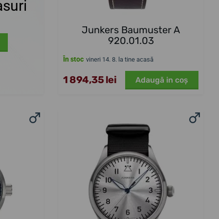
suri
Junkers Baumuster A
920.01.03
În stoc
vineri 14. 8. la tine acasă
1 894,35 lei
Adaugă in coş