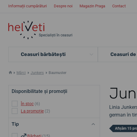
Informații cumpărături
Despre noi
Magazin Praga
Contact
Specialiști în ceasuri
Ceasuri bărbătești
Ceasuri de
Mărci
Junkers
Baumuster
Jun
Disponibilitate și promoții
În stoc
(6)
Linia Junkers
La promoție
(2)
german în tim
Tip
Afișăm 15 pr
Bărbați
(15)