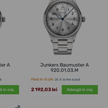
er A
Junkers Baumuster A
920.01.03.M
Până în 10 zile
să
26. 8. la tine acasă
2 192,03 lei
ă in coş
Adaugă in coş