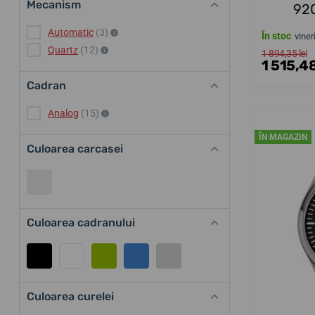
Mecanism
920
Automatic
(3)
În stoc
viner
Quartz
(12)
1 894,35 lei
1 515,48
Cadran
Analog
(15)
ÎN MAGAZIN
Culoarea carcasei
Culoarea cadranului
Culoarea curelei