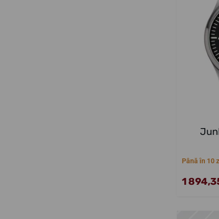
Jun
Până în 10 z
1 894,35